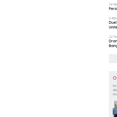
24 Me
Pers
6 Mar
Duel
Unit
22 Fe
Dram
Bang
O
In
de
mu