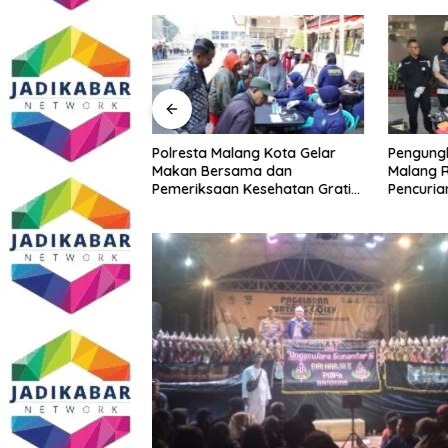
Malang Kota
Polresta Malang Kota Gelar
Pengungk
ke PCNU, Perkuat
Makan Bersama dan
Malang R
a dan Polri Jaga
Pemeriksaan Kesehatan Gratis,
Pencuria
Khususnya
Perkuat Pelayanan untuk
Telekomu
sial
Masyarakat