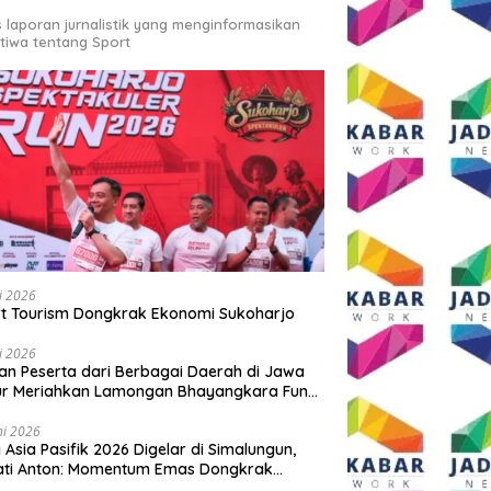
s laporan jurnalistik yang menginformasikan
stiwa tentang Sport
li 2026
t Tourism Dongkrak Ekonomi Sukoharjo
li 2026
an Peserta dari Berbagai Daerah di Jawa
ur Meriahkan Lamongan Bhayangkara Fun
 2026
ni 2026
y Asia Pasifik 2026 Digelar di Simalungun,
ati Anton: Momentum Emas Dongkrak
wisata dan Ekonomi Daerah