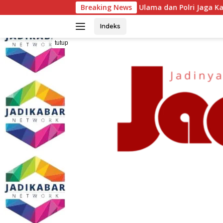
Langsung
at Sinergi Ulama dan Polri Jaga Kamtibmas Khususnya Persoala
Breaking News
ke
konten
Indeks
tutup