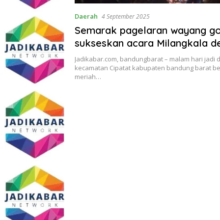
Daerah
4 September 2025
‎Semarak pagelaran wayang g
sukseskan acara Milangkala d
Cipatat
Jadikabar.com, bandungbarat – malam hari jadi 
kecamatan Cipatat kabupaten bandung barat b
meriah…