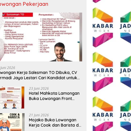
owongan Pekerjaan
 BUMD Air Minum Malang
Wali Kota Malang Paparkan
D
Perkuat Kolaborasi,
Model Pembangunan
S
ngkatkan Kontingen
Berkelanjutan di Forum
P
u Seleksi Atlet
Nasional Bangun Bangsa
A
AMNAS IX 2026
Conference 2026
T
 Juni 2026
B
wongan Kerja Salesman TO Dibuka, CV
rmadi Jaya Lestari Cari Kandidat untuk
ea Lamongan, Tuban, dan Bojonegoro
23 Juni 2026
Hotel Mahkota Lamongan
Buka Lowongan Front
Office dan Maintenance
Engineering, Simak
Syaratnya
21 Juni 2026
Mojako Buka Lowongan
Kerja Cook dan Barista di
Surabaya, Gaji Hingga