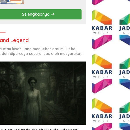
Rp2,5 Juta per Bulan
Selengkapnya
and Legend
ta atau kisah yang menyebar dari mulut ke
t dan dipercaya secara luas oleh masyarakat