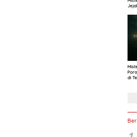
Mist
Jeja
Mist
Poro
di T
Ber
1