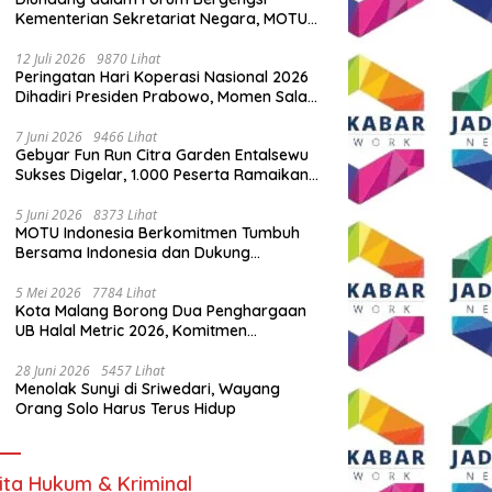
Kementerian Sekretariat Negara, MOTU
Indonesia Tunjukkan Komitmen untuk
Indonesia
12 Juli 2026
9870 Lihat
Peringatan Hari Koperasi Nasional 2026
Dihadiri Presiden Prabowo, Momen Salam
Komando Viral
7 Juni 2026
9466 Lihat
Gebyar Fun Run Citra Garden Entalsewu
Sukses Digelar, 1.000 Peserta Ramaikan
Ajang Hidup Sehat
5 Juni 2026
8373 Lihat
MOTU Indonesia Berkomitmen Tumbuh
Bersama Indonesia dan Dukung
Percepatan Kendaraan Listrik Nasional
5 Mei 2026
7784 Lihat
Kota Malang Borong Dua Penghargaan
UB Halal Metric 2026, Komitmen
Ekosistem Halal Kian Diperkuat
28 Juni 2026
5457 Lihat
Menolak Sunyi di Sriwedari, Wayang
Orang Solo Harus Terus Hidup
ita Hukum & Kriminal