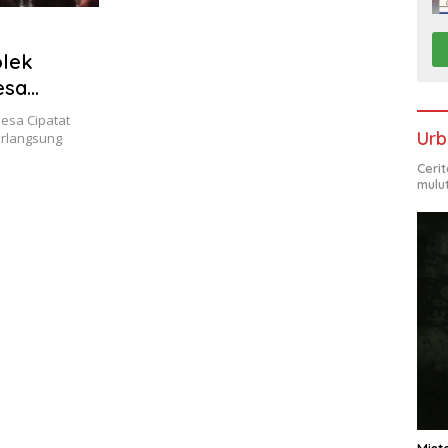
olek
esa
desa Cipatat
Urb
erlangsung
Ceri
mulu