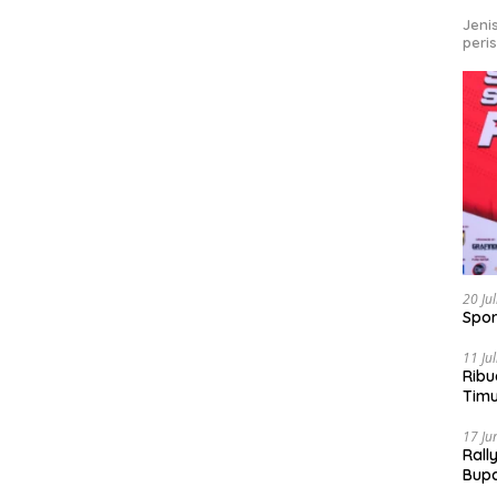
Jeni
peri
20 Ju
Spor
11 Ju
Ribu
Tim
Bike
17 Ju
Rall
Bup
Pari