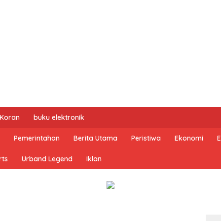
 Koran
buku elektronik
Pemerintahan
Berita Utama
Peristiwa
Ekonomi
E
rts
Urband Legend
Iklan