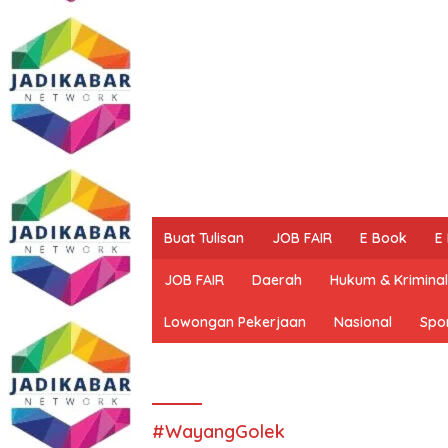
Buat Tulisan
JOB FAIR
E Book
E
JOB FAIR
Daerah
Hukum & Kriminal
Lowongan Pekerjaan
Nasional
Spo
#WayangGolek