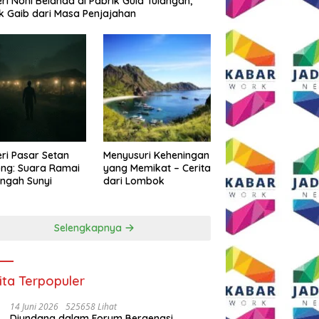
eri Noni Belanda di Pabrik Gula Tulangan,
k Gaib dari Masa Penjajahan
eri Pasar Setan
Menyusuri Keheningan
ng: Suara Ramai
yang Memikat – Cerita
engah Sunyi
dari Lombok
Selengkapnya
ita Terpopuler
14 Juni 2026
525658 Lihat
Diundang dalam Forum Bergengsi