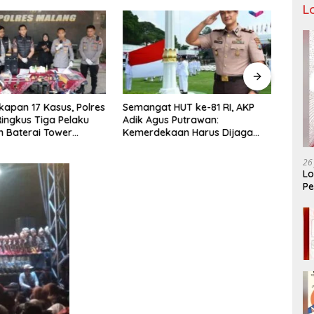
L
apan 17 Kasus, Polres
Semangat HUT ke-81 RI, AKP
Tiga
ingkus Tiga Pelaku
Adik Agus Putrawan:
Raya 
n Baterai Tower
Kemerdekaan Harus Dijaga
Bera
nikasi
dengan Integritas dan Perang
Menuj
Melawan Narkoba
PORP
26
Lo
Pe
Ar