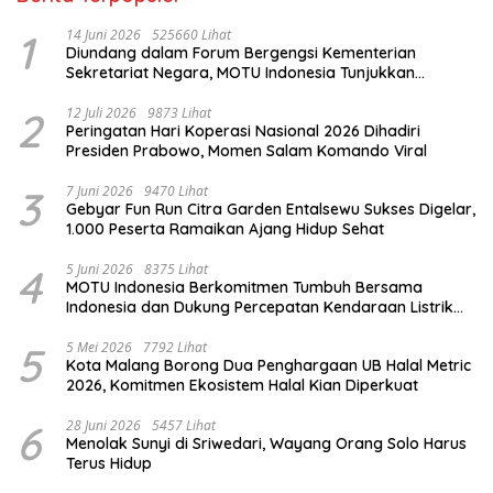
1
14 Juni 2026
525660 Lihat
Diundang dalam Forum Bergengsi Kementerian
Sekretariat Negara, MOTU Indonesia Tunjukkan
Komitmen untuk Indonesia
2
12 Juli 2026
9873 Lihat
Peringatan Hari Koperasi Nasional 2026 Dihadiri
Presiden Prabowo, Momen Salam Komando Viral
3
7 Juni 2026
9470 Lihat
Gebyar Fun Run Citra Garden Entalsewu Sukses Digelar,
1.000 Peserta Ramaikan Ajang Hidup Sehat
4
5 Juni 2026
8375 Lihat
MOTU Indonesia Berkomitmen Tumbuh Bersama
Indonesia dan Dukung Percepatan Kendaraan Listrik
Nasional
5
5 Mei 2026
7792 Lihat
Kota Malang Borong Dua Penghargaan UB Halal Metric
2026, Komitmen Ekosistem Halal Kian Diperkuat
6
28 Juni 2026
5457 Lihat
Menolak Sunyi di Sriwedari, Wayang Orang Solo Harus
Terus Hidup