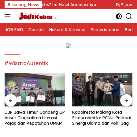
Langsung
 Ini Hasil Audiensinya
Breaking News
DJP Jawa Timur Gandeng GP Ans
ke
konten
JOB FAIR
Daerah
Hukum & Kriminal
Pemerintahan
Berit
#WisataAutentik
DJP Jawa Timur Gandeng GP
Kapolresta Malang Kota
Ansor Tingkatkan Literasi
Silaturahmi ke PCNU, Perkuat
Pajak dan Kepatuhan UMKM
Sinergi Ulama dan Polri Jaga
Kamtibmas Khususnya
Persoalan Sosial