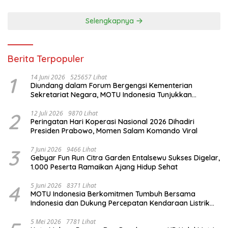
Selengkapnya
Berita Terpopuler
1
14 Juni 2026
525657 Lihat
Diundang dalam Forum Bergengsi Kementerian
Sekretariat Negara, MOTU Indonesia Tunjukkan
Komitmen untuk Indonesia
2
12 Juli 2026
9870 Lihat
Peringatan Hari Koperasi Nasional 2026 Dihadiri
Presiden Prabowo, Momen Salam Komando Viral
3
7 Juni 2026
9466 Lihat
Gebyar Fun Run Citra Garden Entalsewu Sukses Digelar,
1.000 Peserta Ramaikan Ajang Hidup Sehat
4
5 Juni 2026
8371 Lihat
MOTU Indonesia Berkomitmen Tumbuh Bersama
Indonesia dan Dukung Percepatan Kendaraan Listrik
Nasional
5 Mei 2026
7781 Lihat