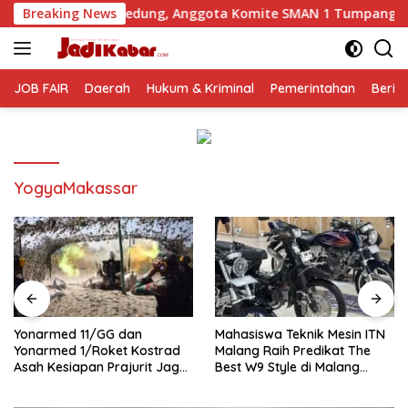
Langsung
 Gedung, Anggota Komite SMAN 1 Tumpang ,Ketua DPD IWOI Bu
Breaking News
ke
konten
JOB FAIR
Daerah
Hukum & Kriminal
Pemerintahan
Berit
YogyaMakassar
Yonarmed 11/GG dan
Mahasiswa Teknik Mesin ITN
Yonarmed 1/Roket Kostrad
Malang Raih Predikat The
Asah Kesiapan Prajurit Jaga
Best W9 Style di Malang
Kedaulatan NKRI
Modifest