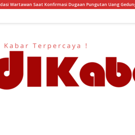
firmasi Dugaan Pungutan Uang Gedung, Anggota Komite SMAN 