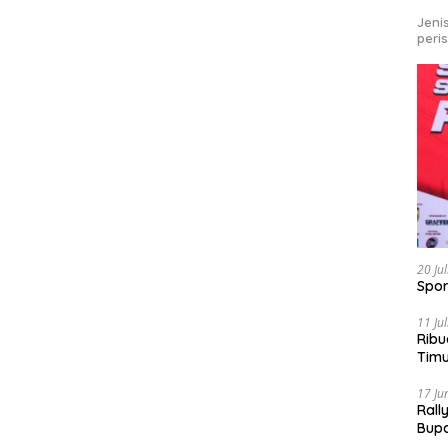
Jeni
peri
20 Ju
Spor
11 Ju
Ribu
Tim
Bike
17 Ju
Rall
Bup
Pari