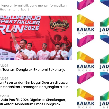
s laporan jurnalistik yang menginformasikan
stiwa tentang Sport
li 2026
t Tourism Dongkrak Ekonomi Sukoharjo
li 2026
an Peserta dari Berbagai Daerah di Jawa
ur Meriahkan Lamongan Bhayangkara Fun
 2026
ni 2026
y Asia Pasifik 2026 Digelar di Simalungun,
ati Anton: Momentum Emas Dongkrak
wisata dan Ekonomi Daerah