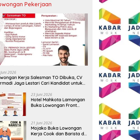
owongan Pekerjaan
 Sekadar Ngopi, Presiden
Sambut HUT RI ke-81, Grand
D
Andi Syafrani
Mercure Malang Mirama Gelar
P
lidasikan Kekuatan
Opening Ceremony Olimpiade
T
isasi di Malang
Agustusan 2026
T
 Juni 2026
wongan Kerja Salesman TO Dibuka, CV
rmadi Jaya Lestari Cari Kandidat untuk
ea Lamongan, Tuban, dan Bojonegoro
23 Juni 2026
Hotel Mahkota Lamongan
Buka Lowongan Front
Office dan Maintenance
Engineering, Simak
Syaratnya
21 Juni 2026
Mojako Buka Lowongan
Kerja Cook dan Barista di
Surabaya, Gaji Hingga