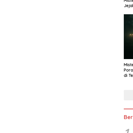
Mist
Jeja
Mist
Poro
di T
Ber
1