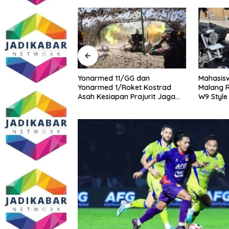
midasi Wartawan
Yonarmed 11/GG dan
Mahasisw
masi Dugaan
Yonarmed 1/Roket Kostrad
Malang R
ang Gedung,
Asah Kesiapan Prajurit Jaga
W9 Style
ite SMAN 1
Kedaulatan NKRI
tua DPD IWOI