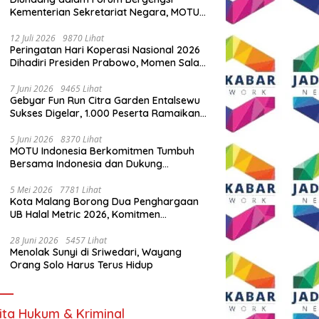
Kementerian Sekretariat Negara, MOTU
Indonesia Tunjukkan Komitmen untuk
Indonesia
12 Juli 2026
9870 Lihat
Peringatan Hari Koperasi Nasional 2026
Dihadiri Presiden Prabowo, Momen Salam
Komando Viral
7 Juni 2026
9465 Lihat
Gebyar Fun Run Citra Garden Entalsewu
Sukses Digelar, 1.000 Peserta Ramaikan
Ajang Hidup Sehat
5 Juni 2026
8370 Lihat
MOTU Indonesia Berkomitmen Tumbuh
Bersama Indonesia dan Dukung
Percepatan Kendaraan Listrik Nasional
5 Mei 2026
7781 Lihat
Kota Malang Borong Dua Penghargaan
UB Halal Metric 2026, Komitmen
Ekosistem Halal Kian Diperkuat
28 Juni 2026
5457 Lihat
Menolak Sunyi di Sriwedari, Wayang
Orang Solo Harus Terus Hidup
ita Hukum & Kriminal