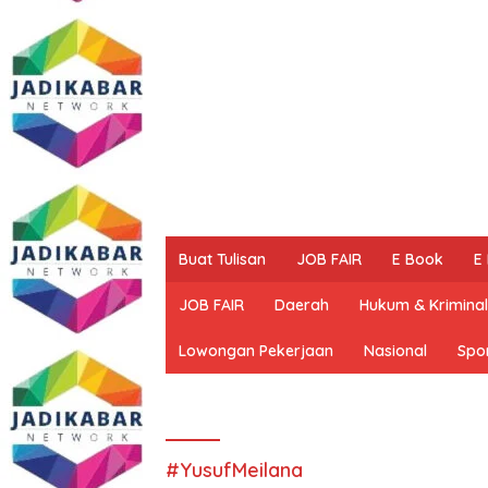
Buat Tulisan
JOB FAIR
E Book
E
JOB FAIR
Daerah
Hukum & Kriminal
Lowongan Pekerjaan
Nasional
Spo
#YusufMeilana