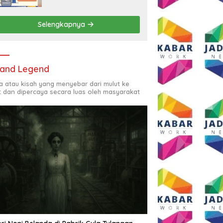
Rp2,5 Juta per Bulan
Selengkapnya
and Legend
ta atau kisah yang menyebar dari mulut ke
t dan dipercaya secara luas oleh masyarakat