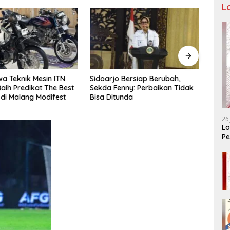
L
a Teknik Mesin ITN
Sidoarjo Bersiap Berubah,
Bukan
aih Predikat The Best
Sekda Fenny: Perbaikan Tidak
LIRA 
 di Malang Modifest
Bisa Ditunda
Konso
Organ
26
Lo
Pe
Ar