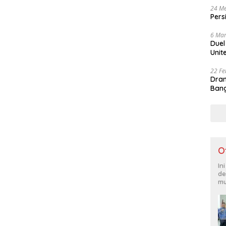
24 Me
Pers
6 Mar
Duel
Unit
22 Fe
Dram
Bang
O
In
de
mu