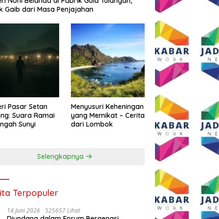
eri Noni Belanda di Pabrik Gula Tulangan,
k Gaib dari Masa Penjajahan
eri Pasar Setan
Menyusuri Keheningan
ng: Suara Ramai
yang Memikat – Cerita
engah Sunyi
dari Lombok
Selengkapnya
ita Terpopuler
14 Juni 2026
525657 Lihat
Diundang dalam Forum Bergengsi