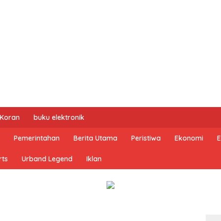
 Koran
buku elektronik
Pemerintahan
Berita Utama
Peristiwa
Ekonomi
E
rts
Urband Legend
Iklan