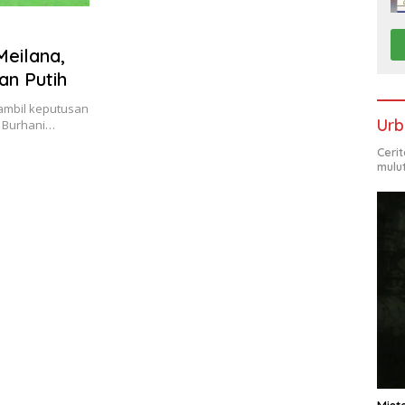
Meilana,
an Putih
gambil keputusan
Urb
 Burhani…
Ceri
mulu