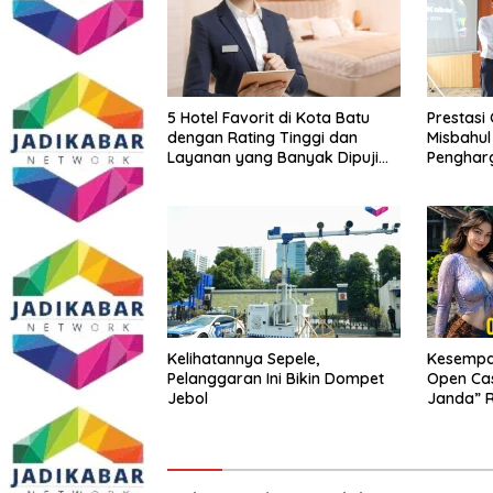
5 Hotel Favorit di Kota Batu
Prestasi
dengan Rating Tinggi dan
Misbahul 
Layanan yang Banyak Dipuji
Pengharg
Pengunjung
Legal Pra
Awards 
Kelihatannya Sepele,
Kesempat
Pelanggaran Ini Bikin Dompet
Open Ca
Jebol
Janda” 