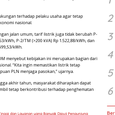
2
dukungan terhadap pelaku usaha agar tetap
konomi nasional.
3
an jalan umum, tarif listrik juga tidak berubah P-
,53/kWh, P-2/TM (>200 kVA) Rp 1.522,88/kWh, dan
699,53/kWh.
4
SDM menyebut kebijakan ini merupakan bagian dari
ional. “Kita ingin memastikan listrik tetap
5
uan PLN menjaga pasokan,” ujarnya.
ngga akhir tahun, masyarakat diharapkan dapat
6
ambil tetap berkontribusi terhadap penghematan
Ber
 Tinggi dan Layanan yang Banyak Dipuji Pengunjung