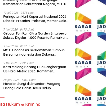
Kementerian Sekretariat Negara, MOTU
Indonesia Tunjukkan Komitmen untuk
Indonesia
12 Juli 2026
9875 Lihat
Peringatan Hari Koperasi Nasional 2026
Dihadiri Presiden Prabowo, Momen Salam
Komando Viral
7 Juni 2026
9475 Lihat
Gebyar Fun Run Citra Garden Entalsewu
Sukses Digelar, 1.000 Peserta Ramaikan
Ajang Hidup Sehat
5 Juni 2026
8377 Lihat
MOTU Indonesia Berkomitmen Tumbuh
Bersama Indonesia dan Dukung
Percepatan Kendaraan Listrik Nasional
5 Mei 2026
7795 Lihat
Kota Malang Borong Dua Penghargaan
UB Halal Metric 2026, Komitmen
Ekosistem Halal Kian Diperkuat
28 Juni 2026
5462 Lihat
Menolak Sunyi di Sriwedari, Wayang
Orang Solo Harus Terus Hidup
ita Hukum & Kriminal