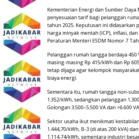
Kementerian Energi dan Sumber Daya 
penyesuaian tarif bagi pelanggan ruma
tahun 2025. Keputusan ini didasarkan p
harga minyak mentah (ICP), inflasi, da
Peraturan Menteri ESDM Nomor 7 Tah
Pelanggan rumah tangga berdaya 450 VA
masing-masing Rp 415/kWh dan Rp 605
tetap dijaga agar kelompok masyaraka
biaya energi.
Sementara itu, rumah tangga non-subsi
1.352/kWh, sedangkan pelanggan 1.300–
Golongan 3.500–5.500 VA dan >6.600 VA
Sektor usaha ikut menikmati kestabilan
1.444,70/kWh, B-3 (di atas 200 kVA) da
1.114,74/kWh, sementara industri besar