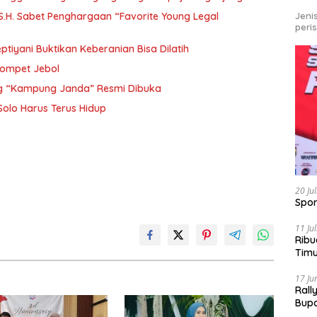
Jeni
 S.H. Sabet Penghargaan “Favorite Young Legal
peri
tiyani Buktikan Keberanian Bisa Dilatih
 Dompet Jebol
ng “Kampung Janda” Resmi Dibuka
Solo Harus Terus Hidup
20 Ju
Spor
11 Ju
Ribu
Tim
Bike
17 Ju
Rall
Bup
Pari