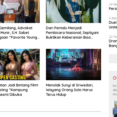
24 Me
Pers
6 Mar
Duel
Unit
 Gemilang, Advokat
Dari Pemalu Menjadi
Munir, S.H. Sabet
Pembicara Nasional, Septiyani
22 Fe
aan “Favorite Young
Buktikan Keberanian Bisa
Dram
ctitioner” di Jaka
Dilatih
Bang
2026
O
an Jadi Bintang Film!
Menolak Sunyi di Sriwedari,
In
sting “Kampung
Wayang Orang Solo Harus
de
mu
Resmi Dibuka
Terus Hidup