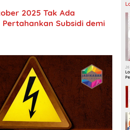
L
ktober 2025 Tak Ada
 Pertahankan Subsidi demi
26
Lo
Pe
Ar