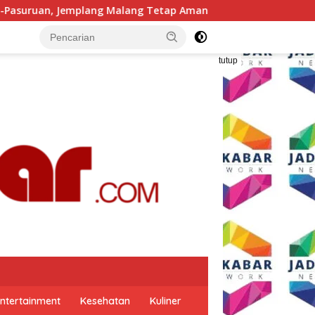
 Tetap Aman
realme 16 Series Resmi Hadir, Bawa Kamer
tutup
ntertainment
Kesehatan
Kuliner