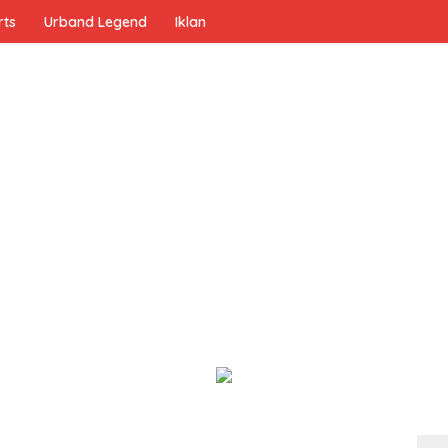
rts
Urband Legend
Iklan