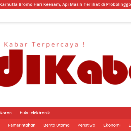
Api Masih Terlihat di Probolinggo-Pasuruan, Jemplang Malang
 Koran
buku elektronik
Pemerintahan
Berita Utama
Peristiwa
Ekonomi
E