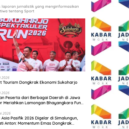
s laporan jurnalistik yang menginformasikan
stiwa tentang Sport
li 2026
t Tourism Dongkrak Ekonomi Sukoharjo
li 2026
an Peserta dari Berbagai Daerah di Jawa
ur Meriahkan Lamongan Bhayangkara Fun
 2026
ni 2026
y Asia Pasifik 2026 Digelar di Simalungun,
ati Anton: Momentum Emas Dongkrak
wisata dan Ekonomi Daerah