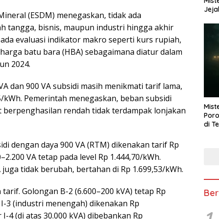
Mist
Jeja
Mineral (ESDM) menegaskan, tidak ada
h tangga, bisnis, maupun industri hingga akhir
ada evaluasi indikator makro seperti kurs rupiah,
n harga batu bara (HBA) sebagaimana diatur dalam
un 2024.
 dan 900 VA subsidi masih menikmati tarif lama,
/kWh. Pemerintah menegaskan, beban subsidi
Mist
t berpenghasilan rendah tidak terdampak lonjakan
Poro
di T
di dengan daya 900 VA (RTM) dikenakan tarif Rp
2.200 VA tetap pada level Rp 1.444,70/kWh.
 juga tidak berubah, bertahan di Rp 1.699,53/kWh.
 tarif. Golongan B-2 (6.600–200 kVA) tetap Rp
Ber
n I-3 (industri menengah) dikenakan Rp
1
 I-4 (di atas 30.000 kVA) dibebankan Rp