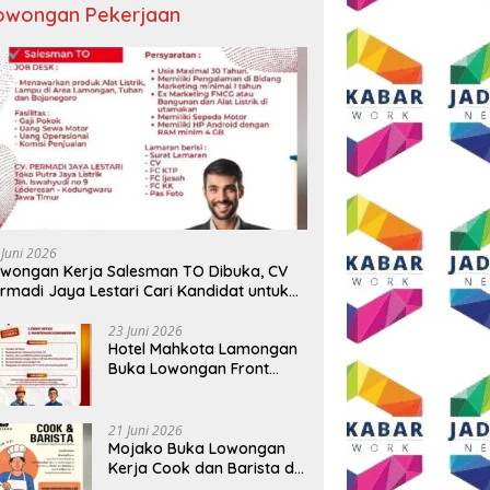
owongan Pekerjaan
 Juni 2026
wongan Kerja Salesman TO Dibuka, CV
rmadi Jaya Lestari Cari Kandidat untuk
ea Lamongan, Tuban, dan Bojonegoro
23 Juni 2026
Hotel Mahkota Lamongan
Buka Lowongan Front
Office dan Maintenance
Engineering, Simak
Syaratnya
21 Juni 2026
Mojako Buka Lowongan
Kerja Cook dan Barista di
Surabaya, Gaji Hingga