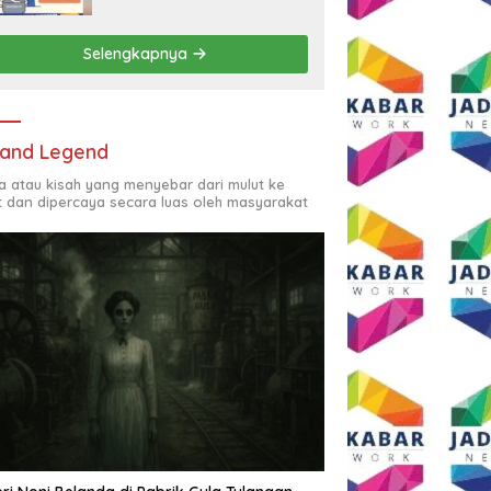
Rp2,5 Juta per Bulan
Selengkapnya
and Legend
ta atau kisah yang menyebar dari mulut ke
t dan dipercaya secara luas oleh masyarakat