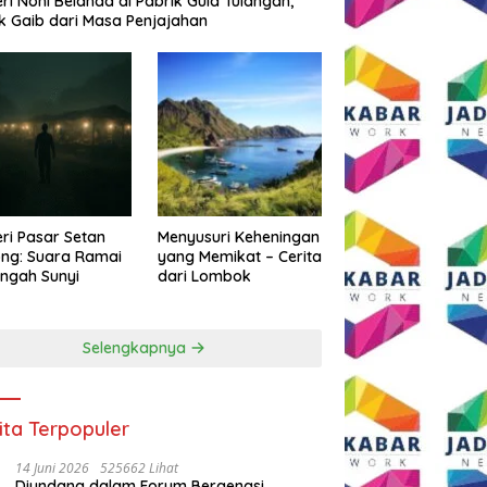
eri Noni Belanda di Pabrik Gula Tulangan,
k Gaib dari Masa Penjajahan
eri Pasar Setan
Menyusuri Keheningan
ng: Suara Ramai
yang Memikat – Cerita
engah Sunyi
dari Lombok
Selengkapnya
ita Terpopuler
14 Juni 2026
525662 Lihat
Diundang dalam Forum Bergengsi