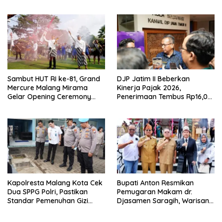
Organisasi di Malang
Sambut HUT RI ke-81, Grand
DJP Jatim II Beberkan
Mercure Malang Mirama
Kinerja Pajak 2026,
Gelar Opening Ceremony
Penerimaan Tembus Rp16,08
Olimpiade Agustusan 2026
Triliun dan Tumbuh 25,04
Persen
Kapolresta Malang Kota Cek
Bupati Anton Resmikan
Dua SPPG Polri, Pastikan
Pemugaran Makam dr.
Standar Pemenuhan Gizi
Djasamen Saragih, Warisan
hingga Pengelolaan Limbah
Dokter Pertama Simalungun
Berjalan Optimal
Diabadikan untuk Generasi