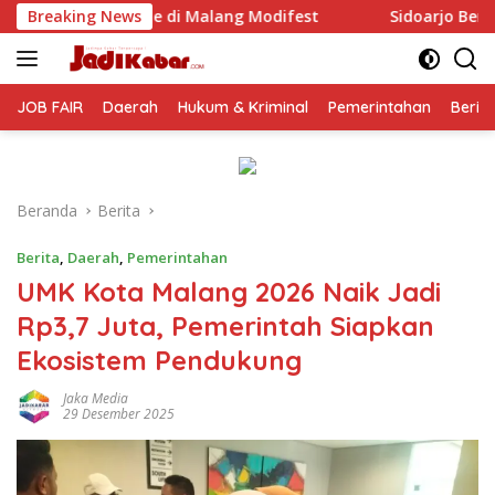
Langsung
 Malang Modifest
Breaking News
Sidoarjo Bersiap Berubah, Sekda Fenn
ke
konten
JOB FAIR
Daerah
Hukum & Kriminal
Pemerintahan
Berit
Beranda
Berita
Berita
,
Daerah
,
Pemerintahan
UMK Kota Malang 2026 Naik Jadi
Rp3,7 Juta, Pemerintah Siapkan
Ekosistem Pendukung
Jaka Media
29 Desember 2025