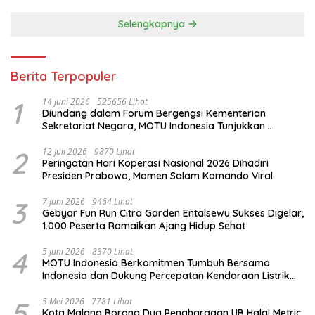
Selengkapnya
Berita Terpopuler
1
14 Juni 2026
525656 Lihat
Diundang dalam Forum Bergengsi Kementerian
Sekretariat Negara, MOTU Indonesia Tunjukkan
Komitmen untuk Indonesia
2
12 Juli 2026
9870 Lihat
Peringatan Hari Koperasi Nasional 2026 Dihadiri
Presiden Prabowo, Momen Salam Komando Viral
3
7 Juni 2026
9464 Lihat
Gebyar Fun Run Citra Garden Entalsewu Sukses Digelar,
1.000 Peserta Ramaikan Ajang Hidup Sehat
4
5 Juni 2026
8370 Lihat
MOTU Indonesia Berkomitmen Tumbuh Bersama
Indonesia dan Dukung Percepatan Kendaraan Listrik
Nasional
5
5 Mei 2026
7781 Lihat
Kota Malang Borong Dua Penghargaan UB Halal Metric