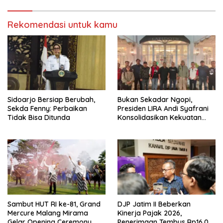
Mendatang
Rekomendasi untuk kamu
Sidoarjo Bersiap Berubah,
Bukan Sekadar Ngopi,
Sekda Fenny: Perbaikan
Presiden LIRA Andi Syafrani
Tidak Bisa Ditunda
Konsolidasikan Kekuatan
Organisasi di Malang
Sambut HUT RI ke-81, Grand
DJP Jatim II Beberkan
Mercure Malang Mirama
Kinerja Pajak 2026,
Gelar Opening Ceremony
Penerimaan Tembus Rp16,08