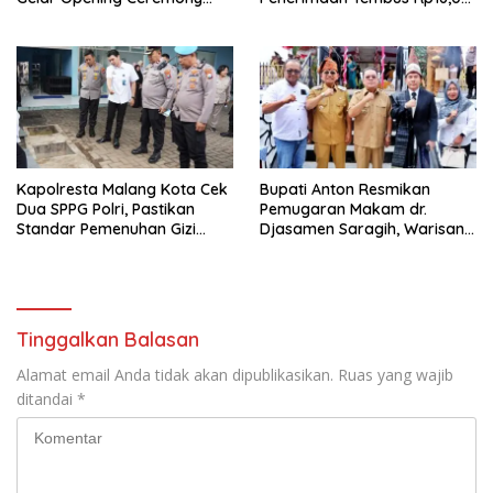
Olimpiade Agustusan 2026
Triliun dan Tumbuh 25,04
Persen
Kapolresta Malang Kota Cek
Bupati Anton Resmikan
Dua SPPG Polri, Pastikan
Pemugaran Makam dr.
Standar Pemenuhan Gizi
Djasamen Saragih, Warisan
hingga Pengelolaan Limbah
Dokter Pertama Simalungun
Berjalan Optimal
Diabadikan untuk Generasi
Mendatang
Tinggalkan Balasan
Alamat email Anda tidak akan dipublikasikan.
Ruas yang wajib
ditandai
*