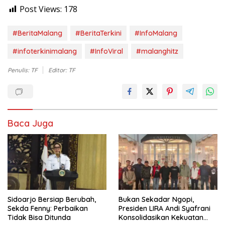
Post Views:
178
#BeritaMalang
#BeritaTerkini
#InfoMalang
#infoterkinimalang
#InfoViral
#malanghitz
Penulis: TF
Editor: TF
Baca Juga
Sidoarjo Bersiap Berubah,
Bukan Sekadar Ngopi,
Sekda Fenny: Perbaikan
Presiden LIRA Andi Syafrani
Tidak Bisa Ditunda
Konsolidasikan Kekuatan