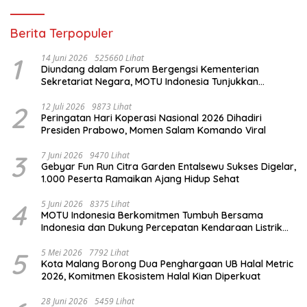
Berita Terpopuler
1
14 Juni 2026
525660 Lihat
Diundang dalam Forum Bergengsi Kementerian
Sekretariat Negara, MOTU Indonesia Tunjukkan
Komitmen untuk Indonesia
2
12 Juli 2026
9873 Lihat
Peringatan Hari Koperasi Nasional 2026 Dihadiri
Presiden Prabowo, Momen Salam Komando Viral
3
7 Juni 2026
9470 Lihat
Gebyar Fun Run Citra Garden Entalsewu Sukses Digelar,
1.000 Peserta Ramaikan Ajang Hidup Sehat
4
5 Juni 2026
8375 Lihat
MOTU Indonesia Berkomitmen Tumbuh Bersama
Indonesia dan Dukung Percepatan Kendaraan Listrik
Nasional
5
5 Mei 2026
7792 Lihat
Kota Malang Borong Dua Penghargaan UB Halal Metric
2026, Komitmen Ekosistem Halal Kian Diperkuat
28 Juni 2026
5459 Lihat