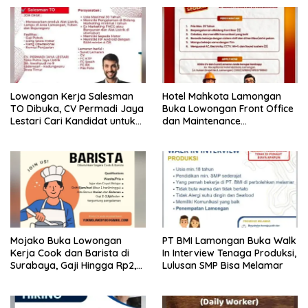
Lowongan Kerja Salesman
Hotel Mahkota Lamongan
TO Dibuka, CV Permadi Jaya
Buka Lowongan Front Office
Lestari Cari Kandidat untuk
dan Maintenance
Area Lamongan, Tuban, dan
Engineering, Simak
Bojonegoro
Syaratnya
Mojako Buka Lowongan
PT BMI Lamongan Buka Walk
Kerja Cook dan Barista di
In Interview Tenaga Produksi,
Surabaya, Gaji Hingga Rp2,5
Lulusan SMP Bisa Melamar
Juta per Bulan