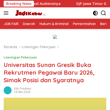
Langsung
nsinya
Breaking News
DJP Jawa Timur Gandeng GP Ansor Tingkatkan L
ke
konten
JOB FAIR
Daerah
Hukum & Kriminal
Pemerintahan
Berit
Beranda
Lowongan Pekerjaan
Lowongan Pekerjaan
Universitas Sunan Gresik Buka
Rekrutmen Pegawai Baru 2026,
Simak Posisi dan Syaratnya
Edo Pradana
18 Mei 2026