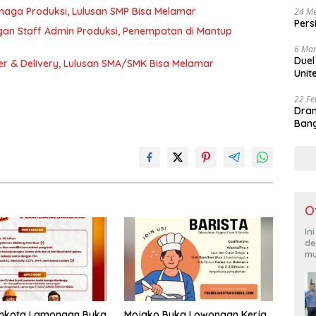
naga Produksi, Lulusan SMP Bisa Melamar
24 Me
Pers
an Staff Admin Produksi, Penempatan di Mantup
6 Mar
Duel
 & Delivery, Lulusan SMA/SMK Bisa Melamar
Unit
22 Fe
Dram
Bang
O
In
de
mu
ahkota Lamongan Buka
Mojako Buka Lowongan Kerja