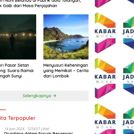
eri Noni Belanda di Pabrik Gula Tulangan,
k Gaib dari Masa Penjajahan
eri Pasar Setan
Menyusuri Keheningan
ng: Suara Ramai
yang Memikat – Cerita
engah Sunyi
dari Lombok
Selengkapnya
ita Terpopuler
14 Juni 2026
525657 Lihat
Diundang dalam Forum Bergengsi