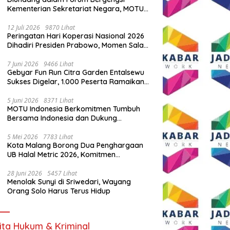
Kementerian Sekretariat Negara, MOTU
Indonesia Tunjukkan Komitmen untuk
Indonesia
12 Juli 2026
9870 Lihat
Peringatan Hari Koperasi Nasional 2026
Dihadiri Presiden Prabowo, Momen Salam
Komando Viral
7 Juni 2026
9466 Lihat
Gebyar Fun Run Citra Garden Entalsewu
Sukses Digelar, 1.000 Peserta Ramaikan
Ajang Hidup Sehat
5 Juni 2026
8371 Lihat
MOTU Indonesia Berkomitmen Tumbuh
Bersama Indonesia dan Dukung
Percepatan Kendaraan Listrik Nasional
5 Mei 2026
7783 Lihat
Kota Malang Borong Dua Penghargaan
UB Halal Metric 2026, Komitmen
Ekosistem Halal Kian Diperkuat
28 Juni 2026
5457 Lihat
Menolak Sunyi di Sriwedari, Wayang
Orang Solo Harus Terus Hidup
ita Hukum & Kriminal