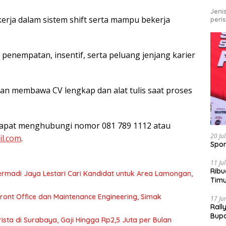
Jeni
ekerja dalam sistem shift serta mampu bekerja
peri
enempatan, insentif, serta peluang jenjang karier
an membawa CV lengkap dan alat tulis saat proses
r dapat menghubungi nomor 081 789 1112 atau
20 Ju
l.com
.
Spor
11 Ju
Ribu
rmadi Jaya Lestari Cari Kandidat untuk Area Lamongan,
Tim
Bike
nt Office dan Maintenance Engineering, Simak
17 Ju
Rall
Bup
ta di Surabaya, Gaji Hingga Rp2,5 Juta per Bulan
Pari