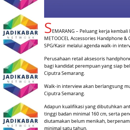
S
EMARANG – Peluang kerja kembali ha
METOOCEL Accessories Handphone & C
SPG/Kasir melalui agenda walk-in inter
Perusahaan retail aksesoris handpho
bagi kandidat perempuan yang siap be
Ciputra Semarang.
Walk-in interview akan berlangsung mul
Ciputra Semarang.
Adapun kualifikasi yang dibutuhkan ant
tinggi badan minimal 160 cm, serta pe
diutamakan belum menikah, berpenampi
minimal satu tahun.