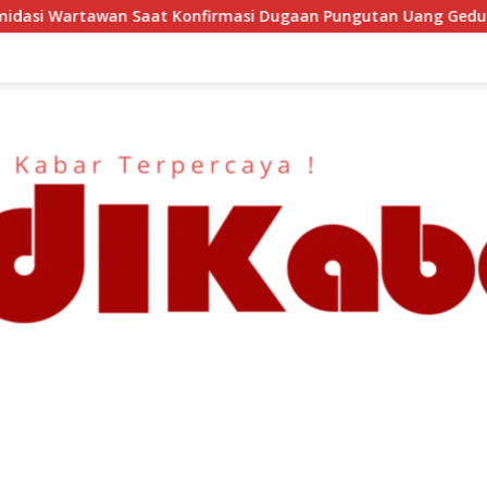
rmasi Dugaan Pungutan Uang Gedung, Anggota Komite SMAN 1 