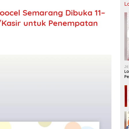
L
toocel Semarang Dibuka 11–
G/Kasir untuk Penempatan
26
Lo
Pe
Ar