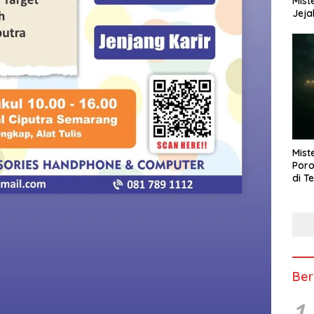
Mist
Jeja
Mist
Poro
di T
Ber
1