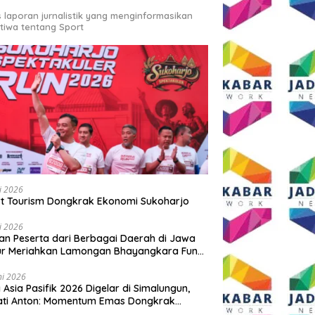
s laporan jurnalistik yang menginformasikan
stiwa tentang Sport
li 2026
t Tourism Dongkrak Ekonomi Sukoharjo
li 2026
an Peserta dari Berbagai Daerah di Jawa
ur Meriahkan Lamongan Bhayangkara Fun
 2026
ni 2026
y Asia Pasifik 2026 Digelar di Simalungun,
ati Anton: Momentum Emas Dongkrak
wisata dan Ekonomi Daerah