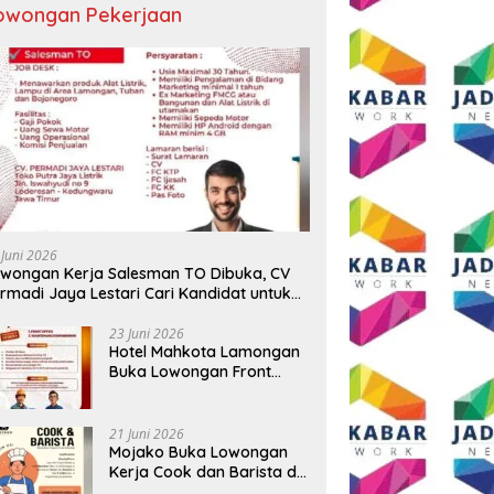
owongan Pekerjaan
 Juni 2026
wongan Kerja Salesman TO Dibuka, CV
rmadi Jaya Lestari Cari Kandidat untuk
ea Lamongan, Tuban, dan Bojonegoro
23 Juni 2026
Hotel Mahkota Lamongan
Buka Lowongan Front
Office dan Maintenance
Engineering, Simak
Syaratnya
21 Juni 2026
Mojako Buka Lowongan
Kerja Cook dan Barista di
Surabaya, Gaji Hingga