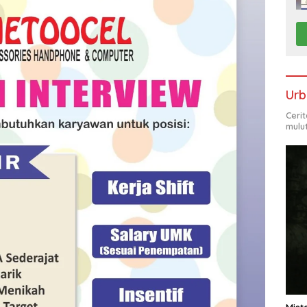
Urb
Ceri
mulu