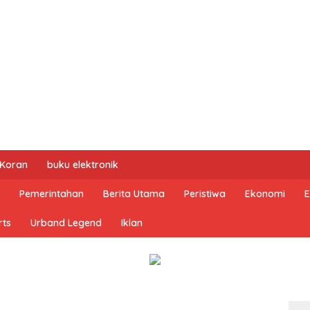
 Koran
buku elektronik
Pemerintahan
Berita Utama
Peristiwa
Ekonomi
E
rts
Urband Legend
Iklan