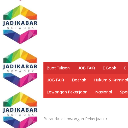
Buat Tulisan
JOB FAIR
E Book
E
JOB FAIR
Daerah
Hukum & Kriminal
Lowongan Pekerjaan
Nasional
Spo
Beranda
Lowongan Pekerjaan