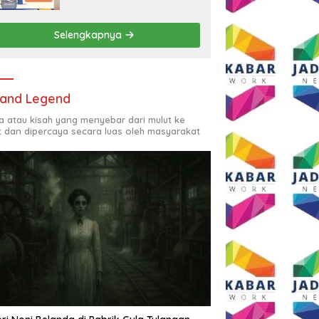
Rp2,5 Juta per Bulan
Selengkapnya
and Legend
ta atau kisah yang menyebar dari mulut ke
t dan dipercaya secara luas oleh masyarakat