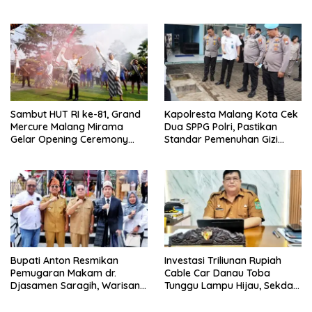
Kamtibmas Khususnya
Gratis, Perkuat Pelayanan
Persoalan Sosial
untuk Masyarakat
Sambut HUT RI ke-81, Grand
Kapolresta Malang Kota Cek
Mercure Malang Mirama
Dua SPPG Polri, Pastikan
Gelar Opening Ceremony
Standar Pemenuhan Gizi
Olimpiade Agustusan 2026
hingga Pengelolaan Limbah
Berjalan Optimal
Bupati Anton Resmikan
Investasi Triliunan Rupiah
Pemugaran Makam dr.
Cable Car Danau Toba
Djasamen Saragih, Warisan
Tunggu Lampu Hijau, Sekda
Dokter Pertama Simalungun
Simalungun: Kami Dukung,
Diabadikan untuk Generasi
Tapi Harus Taat Aturan