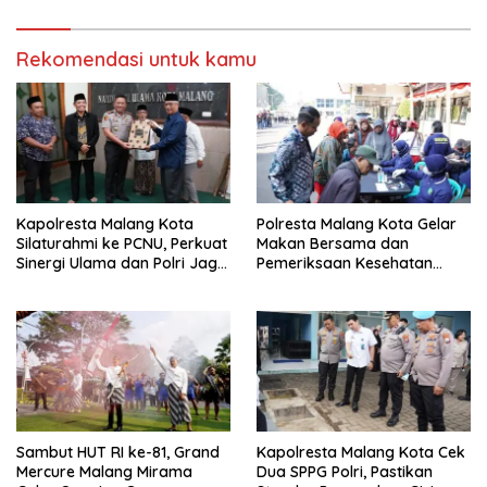
Mendatang
Rekomendasi untuk kamu
Kapolresta Malang Kota
Polresta Malang Kota Gelar
Silaturahmi ke PCNU, Perkuat
Makan Bersama dan
Sinergi Ulama dan Polri Jaga
Pemeriksaan Kesehatan
Kamtibmas Khususnya
Gratis, Perkuat Pelayanan
Persoalan Sosial
untuk Masyarakat
Sambut HUT RI ke-81, Grand
Kapolresta Malang Kota Cek
Mercure Malang Mirama
Dua SPPG Polri, Pastikan