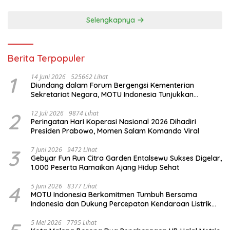
Selengkapnya
Berita Terpopuler
1
14 Juni 2026
525662 Lihat
Diundang dalam Forum Bergengsi Kementerian
Sekretariat Negara, MOTU Indonesia Tunjukkan
Komitmen untuk Indonesia
2
12 Juli 2026
9874 Lihat
Peringatan Hari Koperasi Nasional 2026 Dihadiri
Presiden Prabowo, Momen Salam Komando Viral
3
7 Juni 2026
9472 Lihat
Gebyar Fun Run Citra Garden Entalsewu Sukses Digelar,
1.000 Peserta Ramaikan Ajang Hidup Sehat
4
5 Juni 2026
8377 Lihat
MOTU Indonesia Berkomitmen Tumbuh Bersama
Indonesia dan Dukung Percepatan Kendaraan Listrik
Nasional
5 Mei 2026
7795 Lihat