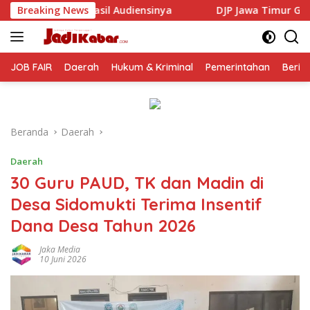
Langsung
nsinya
Breaking News
DJP Jawa Timur Gandeng GP Ansor Tingkatkan 
ke
konten
JOB FAIR
Daerah
Hukum & Kriminal
Pemerintahan
Berit
Beranda
Daerah
Daerah
30 Guru PAUD, TK dan Madin di
Desa Sidomukti Terima Insentif
Dana Desa Tahun 2026
Jaka Media
10 Juni 2026