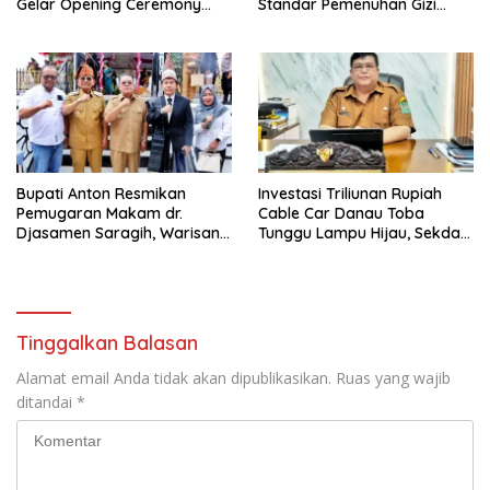
Gelar Opening Ceremony
Standar Pemenuhan Gizi
Olimpiade Agustusan 2026
hingga Pengelolaan Limbah
Berjalan Optimal
Bupati Anton Resmikan
Investasi Triliunan Rupiah
Pemugaran Makam dr.
Cable Car Danau Toba
Djasamen Saragih, Warisan
Tunggu Lampu Hijau, Sekda
Dokter Pertama Simalungun
Simalungun: Kami Dukung,
Diabadikan untuk Generasi
Tapi Harus Taat Aturan
Mendatang
Tinggalkan Balasan
Alamat email Anda tidak akan dipublikasikan.
Ruas yang wajib
ditandai
*