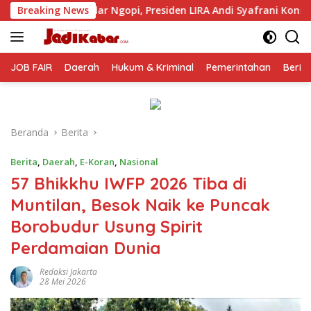
Langsung
Presiden LIRA Andi Syafrani Konsolidasikan Kekuatan Organisas
Breaking News
ke
konten
JOB FAIR
Daerah
Hukum & Kriminal
Pemerintahan
Berit
Beranda
Berita
Berita
,
Daerah
,
E-Koran
,
Nasional
57 Bhikkhu IWFP 2026 Tiba di
Muntilan, Besok Naik ke Puncak
Borobudur Usung Spirit
Perdamaian Dunia
Redaksi Jakarta
28 Mei 2026