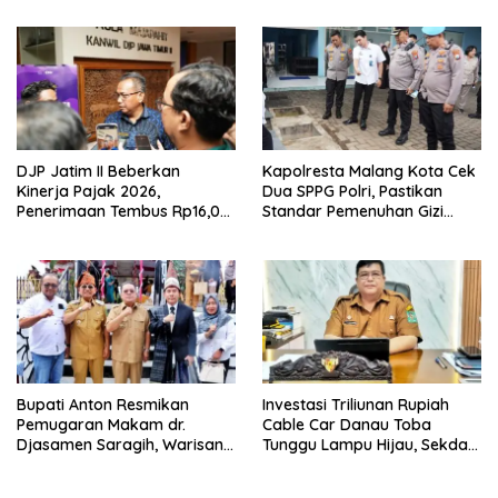
DJP Jatim II Beberkan
Kapolresta Malang Kota Cek
Kinerja Pajak 2026,
Dua SPPG Polri, Pastikan
Penerimaan Tembus Rp16,08
Standar Pemenuhan Gizi
Triliun dan Tumbuh 25,04
hingga Pengelolaan Limbah
Persen
Berjalan Optimal
Bupati Anton Resmikan
Investasi Triliunan Rupiah
Pemugaran Makam dr.
Cable Car Danau Toba
Djasamen Saragih, Warisan
Tunggu Lampu Hijau, Sekda
Dokter Pertama Simalungun
Simalungun: Kami Dukung,
Diabadikan untuk Generasi
Tapi Harus Taat Aturan