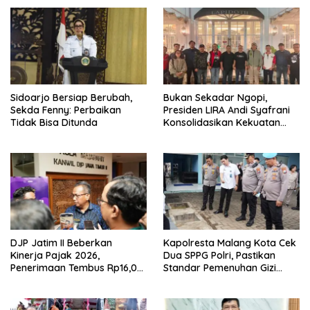
Sidoarjo Bersiap Berubah,
Bukan Sekadar Ngopi,
Sekda Fenny: Perbaikan
Presiden LIRA Andi Syafrani
Tidak Bisa Ditunda
Konsolidasikan Kekuatan
Organisasi di Malang
DJP Jatim II Beberkan
Kapolresta Malang Kota Cek
Kinerja Pajak 2026,
Dua SPPG Polri, Pastikan
Penerimaan Tembus Rp16,08
Standar Pemenuhan Gizi
Triliun dan Tumbuh 25,04
hingga Pengelolaan Limbah
Persen
Berjalan Optimal