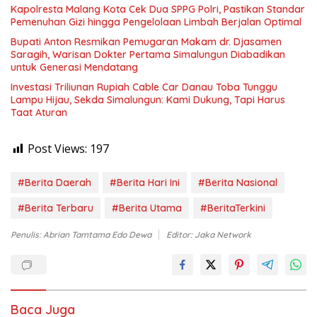
Kapolresta Malang Kota Cek Dua SPPG Polri, Pastikan Standar
Pemenuhan Gizi hingga Pengelolaan Limbah Berjalan Optimal
Bupati Anton Resmikan Pemugaran Makam dr. Djasamen
Saragih, Warisan Dokter Pertama Simalungun Diabadikan
untuk Generasi Mendatang
Investasi Triliunan Rupiah Cable Car Danau Toba Tunggu
Lampu Hijau, Sekda Simalungun: Kami Dukung, Tapi Harus
Taat Aturan
Post Views:
197
#Berita Daerah
#Berita Hari Ini
#Berita Nasional
#Berita Terbaru
#Berita Utama
#BeritaTerkini
Penulis: Abrian Tamtama Edo Dewa
Editor: Jaka Network
Baca Juga