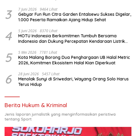
3
7 Juni 2026
9464 Lihat
Gebyar Fun Run Citra Garden Entalsewu Sukses Digelar,
1.000 Peserta Ramaikan Ajang Hidup Sehat
4
5 Juni 2026
8370 Lihat
MOTU Indonesia Berkomitmen Tumbuh Bersama
Indonesia dan Dukung Percepatan Kendaraan Listrik
Nasional
5
5 Mei 2026
7781 Lihat
Kota Malang Borong Dua Penghargaan UB Halal Metric
2026, Komitmen Ekosistem Halal Kian Diperkuat
6
28 Juni 2026
5457 Lihat
Menolak Sunyi di Sriwedari, Wayang Orang Solo Harus
Terus Hidup
Berita Hukum & Kriminal
Jenis laporan jurnalistik yang menginformasikan peristiwa
tentang Sport