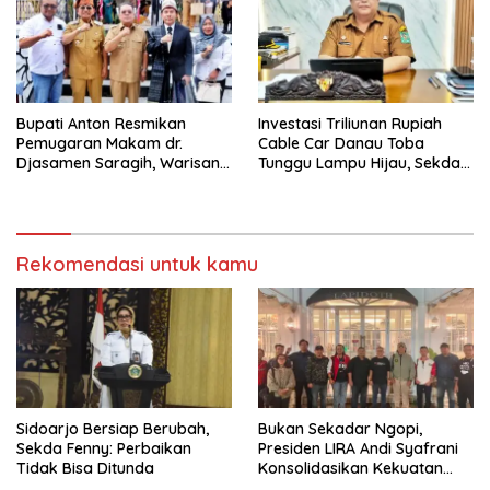
Bupati Anton Resmikan
Investasi Triliunan Rupiah
Pemugaran Makam dr.
Cable Car Danau Toba
Djasamen Saragih, Warisan
Tunggu Lampu Hijau, Sekda
Dokter Pertama Simalungun
Simalungun: Kami Dukung,
Diabadikan untuk Generasi
Tapi Harus Taat Aturan
Mendatang
Rekomendasi untuk kamu
Sidoarjo Bersiap Berubah,
Bukan Sekadar Ngopi,
Sekda Fenny: Perbaikan
Presiden LIRA Andi Syafrani
Tidak Bisa Ditunda
Konsolidasikan Kekuatan
Organisasi di Malang