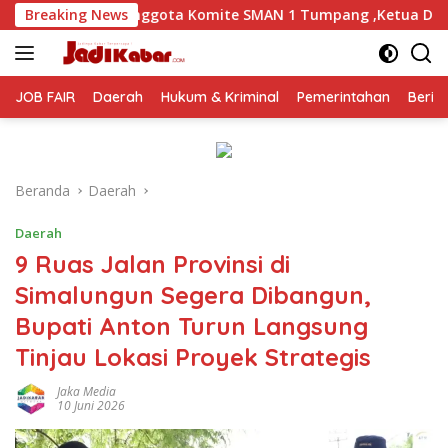
Langsung
a Komite SMAN 1 Tumpang ,Ketua DPD IWOI Buka suara
Breaking News
ke
konten
JOB FAIR
Daerah
Hukum & Kriminal
Pemerintahan
Berit
Beranda
Daerah
Daerah
9 Ruas Jalan Provinsi di
Simalungun Segera Dibangun,
Bupati Anton Turun Langsung
Tinjau Lokasi Proyek Strategis
Jaka Media
10 Juni 2026