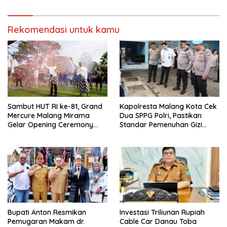
Kekuatan Ekonomi
Rekomendasi untuk kamu
Sambut HUT RI ke-81, Grand
Kapolresta Malang Kota Cek
Mercure Malang Mirama
Dua SPPG Polri, Pastikan
Gelar Opening Ceremony
Standar Pemenuhan Gizi
Olimpiade Agustusan 2026
hingga Pengelolaan Limbah
Berjalan Optimal
Bupati Anton Resmikan
Investasi Triliunan Rupiah
Pemugaran Makam dr.
Cable Car Danau Toba