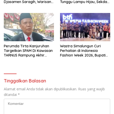
Djasamen Saragih, Warisan
Tunggu Lampu Hijau, Sekda
Dokter Pertama Simalungun
Simalungun: Kami Dukung,
Diabadikan untuk Generasi
Tapi Harus Taat Aturan
Mendatang
Perumda Tirta Kanjuruhan
Wastra Simalungun Curi
Targetkan SPAM Di Kawasan
Perhatian di Indonesia
TARNUS Rampung Akhir
Fashion Week 2026, Bupati
Tahun
Anton: Budaya Harus Jadi
Kekuatan Ekonomi
Tinggalkan Balasan
Alamat email Anda tidak akan dipublikasikan.
Ruas yang wajib
ditandai
*