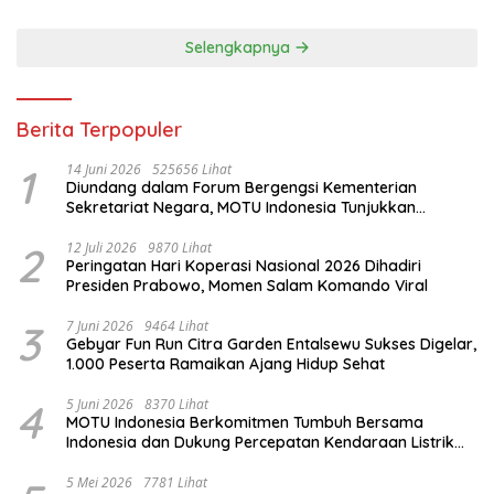
Selengkapnya
Berita Terpopuler
1
14 Juni 2026
525656 Lihat
Diundang dalam Forum Bergengsi Kementerian
Sekretariat Negara, MOTU Indonesia Tunjukkan
Komitmen untuk Indonesia
2
12 Juli 2026
9870 Lihat
Peringatan Hari Koperasi Nasional 2026 Dihadiri
Presiden Prabowo, Momen Salam Komando Viral
3
7 Juni 2026
9464 Lihat
Gebyar Fun Run Citra Garden Entalsewu Sukses Digelar,
1.000 Peserta Ramaikan Ajang Hidup Sehat
4
5 Juni 2026
8370 Lihat
MOTU Indonesia Berkomitmen Tumbuh Bersama
Indonesia dan Dukung Percepatan Kendaraan Listrik
Nasional
5 Mei 2026
7781 Lihat