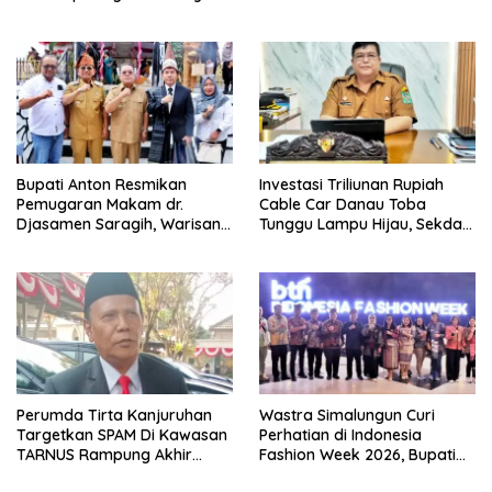
Olimpiade Agustusan 2026
hingga Pengelolaan Limbah
Berjalan Optimal
Bupati Anton Resmikan
Investasi Triliunan Rupiah
Pemugaran Makam dr.
Cable Car Danau Toba
Djasamen Saragih, Warisan
Tunggu Lampu Hijau, Sekda
Dokter Pertama Simalungun
Simalungun: Kami Dukung,
Diabadikan untuk Generasi
Tapi Harus Taat Aturan
Mendatang
Perumda Tirta Kanjuruhan
Wastra Simalungun Curi
Targetkan SPAM Di Kawasan
Perhatian di Indonesia
TARNUS Rampung Akhir
Fashion Week 2026, Bupati
Tahun
Anton: Budaya Harus Jadi