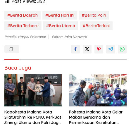
Post Views:
352
#Berita Daerah
#Berita Hari Ini
#Berita Polri
#Berita Terbaru
#Berita Utama
#BeritaTerkini
Penulis: Harpai Priswandi
Editor: Jaka Network
Baca Juga
Kapolresta Malang Kota
Polresta Malang Kota Gelar
Silaturahmi ke PCNU, Perkuat
Makan Bersama dan
Sinergi Ulama dan Polri Jaga
Pemeriksaan Kesehatan
Kamtibmas Khususnya
Gratis, Perkuat Pelayanan