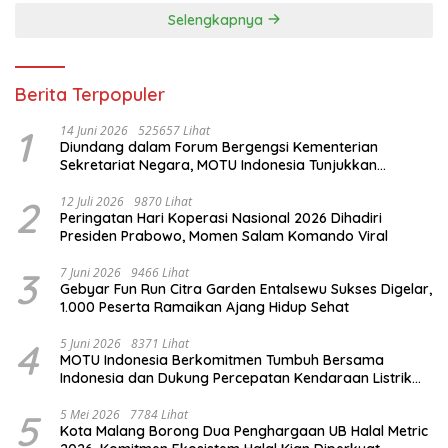
Selengkapnya
Berita Terpopuler
1
14 Juni 2026
525657 Lihat
Diundang dalam Forum Bergengsi Kementerian
Sekretariat Negara, MOTU Indonesia Tunjukkan
Komitmen untuk Indonesia
2
12 Juli 2026
9870 Lihat
Peringatan Hari Koperasi Nasional 2026 Dihadiri
Presiden Prabowo, Momen Salam Komando Viral
3
7 Juni 2026
9466 Lihat
Gebyar Fun Run Citra Garden Entalsewu Sukses Digelar,
1.000 Peserta Ramaikan Ajang Hidup Sehat
4
5 Juni 2026
8371 Lihat
MOTU Indonesia Berkomitmen Tumbuh Bersama
Indonesia dan Dukung Percepatan Kendaraan Listrik
Nasional
5
5 Mei 2026
7784 Lihat
Kota Malang Borong Dua Penghargaan UB Halal Metric