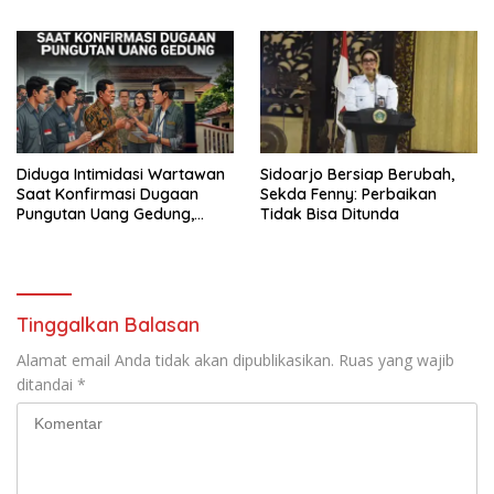
dengan Integritas dan
Menuju Seleksi Atlet
Perang Melawan Narkoba
PORPAMNAS IX 2026
Diduga Intimidasi Wartawan
Sidoarjo Bersiap Berubah,
Saat Konfirmasi Dugaan
Sekda Fenny: Perbaikan
Pungutan Uang Gedung,
Tidak Bisa Ditunda
Anggota Komite SMAN 1
Tumpang ,Ketua DPD IWOI
Buka suara
Tinggalkan Balasan
Alamat email Anda tidak akan dipublikasikan.
Ruas yang wajib
ditandai
*