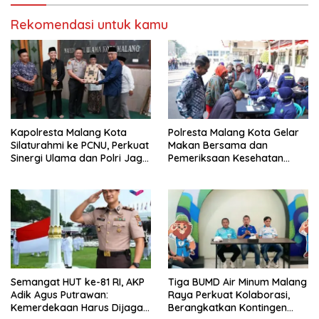
Rekomendasi untuk kamu
Kapolresta Malang Kota
Polresta Malang Kota Gelar
Silaturahmi ke PCNU, Perkuat
Makan Bersama dan
Sinergi Ulama dan Polri Jaga
Pemeriksaan Kesehatan
Kamtibmas Khususnya
Gratis, Perkuat Pelayanan
Persoalan Sosial
untuk Masyarakat
Semangat HUT ke-81 RI, AKP
Tiga BUMD Air Minum Malang
Adik Agus Putrawan:
Raya Perkuat Kolaborasi,
Kemerdekaan Harus Dijaga
Berangkatkan Kontingen