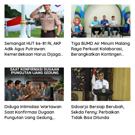
Persoalan Sosial
untuk Masyarakat
Semangat HUT ke-81 RI, AKP
Tiga BUMD Air Minum Malang
Adik Agus Putrawan:
Raya Perkuat Kolaborasi,
Kemerdekaan Harus Dijaga
Berangkatkan Kontingen
dengan Integritas dan
Menuju Seleksi Atlet
Perang Melawan Narkoba
PORPAMNAS IX 2026
Diduga Intimidasi Wartawan
Sidoarjo Bersiap Berubah,
Saat Konfirmasi Dugaan
Sekda Fenny: Perbaikan
Pungutan Uang Gedung,
Tidak Bisa Ditunda
Anggota Komite SMAN 1
Tumpang ,Ketua DPD IWOI
Buka suara