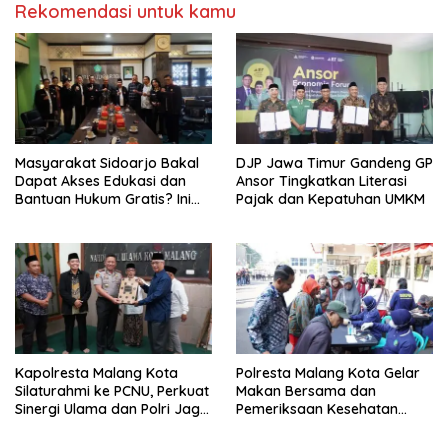
Rekomendasi untuk kamu
Masyarakat Sidoarjo Bakal
DJP Jawa Timur Gandeng GP
Dapat Akses Edukasi dan
Ansor Tingkatkan Literasi
Bantuan Hukum Gratis? Ini
Pajak dan Kepatuhan UMKM
Hasil Audiensinya
Kapolresta Malang Kota
Polresta Malang Kota Gelar
Silaturahmi ke PCNU, Perkuat
Makan Bersama dan
Sinergi Ulama dan Polri Jaga
Pemeriksaan Kesehatan
Kamtibmas Khususnya
Gratis, Perkuat Pelayanan
Persoalan Sosial
untuk Masyarakat