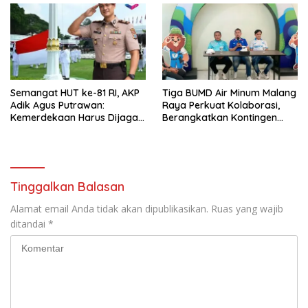
Semangat HUT ke-81 RI, AKP
Tiga BUMD Air Minum Malang
Adik Agus Putrawan:
Raya Perkuat Kolaborasi,
Kemerdekaan Harus Dijaga
Berangkatkan Kontingen
dengan Integritas dan
Menuju Seleksi Atlet
Perang Melawan Narkoba
PORPAMNAS IX 2026
Tinggalkan Balasan
Alamat email Anda tidak akan dipublikasikan.
Ruas yang wajib
ditandai
*