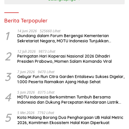
Berita Terpopuler
1
14 Juni 2026
525660 Lihat
Diundang dalam Forum Bergengsi Kementerian
Sekretariat Negara, MOTU Indonesia Tunjukkan
Komitmen untuk Indonesia
2
12 Juli 2026
9873 Lihat
Peringatan Hari Koperasi Nasional 2026 Dihadiri
Presiden Prabowo, Momen Salam Komando Viral
3
7 Juni 2026
9470 Lihat
Gebyar Fun Run Citra Garden Entalsewu Sukses Digelar,
1.000 Peserta Ramaikan Ajang Hidup Sehat
4
5 Juni 2026
8375 Lihat
MOTU Indonesia Berkomitmen Tumbuh Bersama
Indonesia dan Dukung Percepatan Kendaraan Listrik
Nasional
5
5 Mei 2026
7792 Lihat
Kota Malang Borong Dua Penghargaan UB Halal Metric
2026, Komitmen Ekosistem Halal Kian Diperkuat