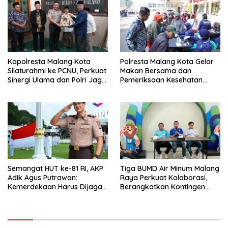
Kapolresta Malang Kota
Polresta Malang Kota Gelar
Silaturahmi ke PCNU, Perkuat
Makan Bersama dan
Sinergi Ulama dan Polri Jaga
Pemeriksaan Kesehatan
Kamtibmas Khususnya
Gratis, Perkuat Pelayanan
Persoalan Sosial
untuk Masyarakat
Semangat HUT ke-81 RI, AKP
Tiga BUMD Air Minum Malang
Adik Agus Putrawan:
Raya Perkuat Kolaborasi,
Kemerdekaan Harus Dijaga
Berangkatkan Kontingen
dengan Integritas dan
Menuju Seleksi Atlet
Perang Melawan Narkoba
PORPAMNAS IX 2026