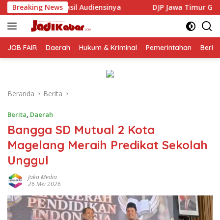
Langsung
nsinya
Breaking News
DJP Jawa Timur Gandeng GP Ansor Tingkatkan L
ke
konten
JOB FAIR
Daerah
Hukum & Kriminal
Pemerintahan
Berit
Beranda
Berita
Berita
,
Daerah
Bangga SD Mutual 2 Kota
Magelang Meraih Predikat Sekolah
Unggul
Jaka Media
26 Mei 2026