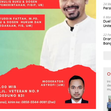
24 Me
Pers
6 Mar
Duel
Unit
22 Fe
Dram
Bang
O
In
de
mu