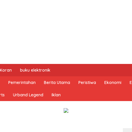
 Koran
buku elektronik
Pemerintahan
Berita Utama
Peristiwa
Ekonomi
E
rts
Urband Legend
Iklan