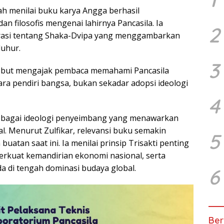
tah menilai buku karya Angga berhasil
n filosofis mengenai lahirnya Pancasila. Ia
2
asi tentang Shaka-Dvipa yang menggambarkan
uhur.
3
sebut mengajak pembaca memahami Pancasila
a pendiri bangsa, bukan sekadar adopsi ideologi
4
sebagai ideologi penyeimbang yang menawarkan
al. Menurut Zulfikar, relevansi buku semakin
5
 buatan saat ini. Ia menilai prinsip Trisakti penting
rkuat kemandirian ekonomi nasional, serta
da di tengah dominasi budaya global.
6
Ber