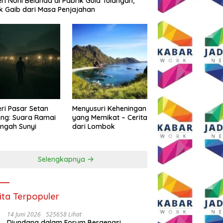
eri Noni Belanda di Pabrik Gula Tulangan,
k Gaib dari Masa Penjajahan
eri Pasar Setan
Menyusuri Keheningan
ng: Suara Ramai
yang Memikat – Cerita
engah Sunyi
dari Lombok
Selengkapnya
ita Terpopuler
14 Juni 2026
525658 Lihat
Diundang dalam Forum Bergengsi