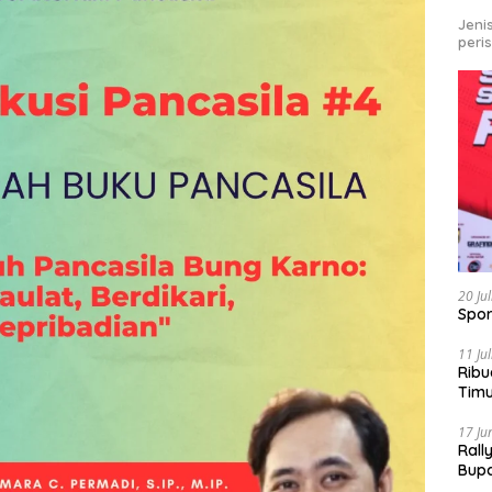
Jeni
peri
20 Ju
Spor
11 Ju
Ribu
Tim
Bike
17 Ju
Rall
Bup
Pari