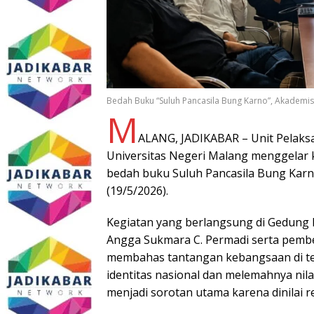
Bedah Buku “Suluh Pancasila Bung Karno”, Akademisi S
M
ALANG, JADIKABAR – Unit Pelaks
Universitas Negeri Malang menggelar 
bedah buku Suluh Pancasila Bung Karno:
(19/5/2026).
Kegiatan yang berlangsung di Gedung
Angga Sukmara C. Permadi serta pembed
membahas tantangan kebangsaan di teng
identitas nasional dan melemahnya nil
menjadi sorotan utama karena dinilai re