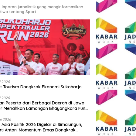
s laporan jurnalistik yang menginformasikan
stiwa tentang Sport
li 2026
t Tourism Dongkrak Ekonomi Sukoharjo
li 2026
an Peserta dari Berbagai Daerah di Jawa
ur Meriahkan Lamongan Bhayangkara Fun
 2026
ni 2026
y Asia Pasifik 2026 Digelar di Simalungun,
ati Anton: Momentum Emas Dongkrak
wisata dan Ekonomi Daerah