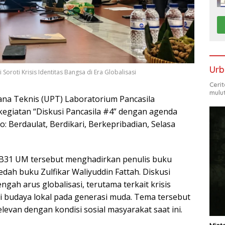
Urb
oroti Krisis Identitas Bangsa di Era Globalisasi
Ceri
mulu
ana Teknis (UPT) Laboratorium Pancasila
kegiatan “Diskusi Pancasila #4” dengan agenda
 Berdaulat, Berdikari, Berkepribadian, Selasa
 B31 UM tersebut menghadirkan penulis buku
ah buku Zulfikar Waliyuddin Fattah. Diskusi
ah arus globalisasi, terutama terkait krisis
ai budaya lokal pada generasi muda. Tema tersebut
levan dengan kondisi sosial masyarakat saat ini.