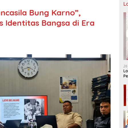
L
ncasila Bung Karno”,
s Identitas Bangsa di Era
26
Lo
Pe
Ar