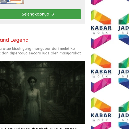
Rp2,5 Juta per Bulan
Selengkapnya
and Legend
ta atau kisah yang menyebar dari mulut ke
t dan dipercaya secara luas oleh masyarakat