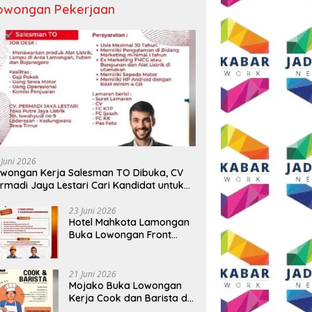
owongan Pekerjaan
 Juni 2026
wongan Kerja Salesman TO Dibuka, CV
rmadi Jaya Lestari Cari Kandidat untuk
ea Lamongan, Tuban, dan Bojonegoro
23 Juni 2026
Hotel Mahkota Lamongan
Buka Lowongan Front
Office dan Maintenance
Engineering, Simak
Syaratnya
21 Juni 2026
Mojako Buka Lowongan
Kerja Cook dan Barista di
Surabaya, Gaji Hingga