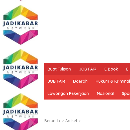
Buat Tulisan
JOB FAIR
E Book
E
JOB FAIR
Daerah
Hukum & Kriminal
Lowongan Pekerjaan
Nasional
Spo
Beranda
Artikel