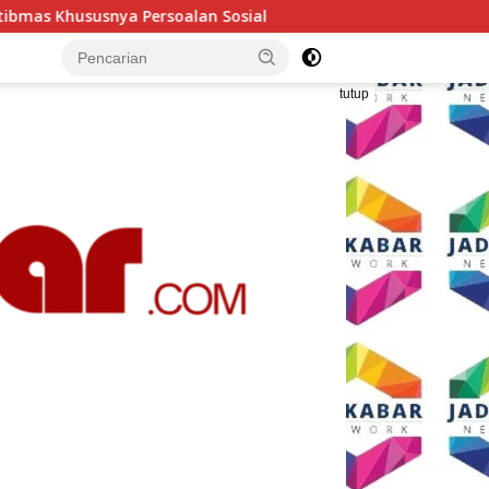
Polresta Malang Kota Gelar Makan Bersama dan Pemeriks
tutup