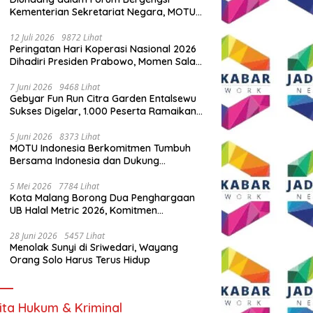
Kementerian Sekretariat Negara, MOTU
Indonesia Tunjukkan Komitmen untuk
Indonesia
12 Juli 2026
9872 Lihat
Peringatan Hari Koperasi Nasional 2026
Dihadiri Presiden Prabowo, Momen Salam
Komando Viral
7 Juni 2026
9468 Lihat
Gebyar Fun Run Citra Garden Entalsewu
Sukses Digelar, 1.000 Peserta Ramaikan
Ajang Hidup Sehat
5 Juni 2026
8373 Lihat
MOTU Indonesia Berkomitmen Tumbuh
Bersama Indonesia dan Dukung
Percepatan Kendaraan Listrik Nasional
5 Mei 2026
7784 Lihat
Kota Malang Borong Dua Penghargaan
UB Halal Metric 2026, Komitmen
Ekosistem Halal Kian Diperkuat
28 Juni 2026
5457 Lihat
Menolak Sunyi di Sriwedari, Wayang
Orang Solo Harus Terus Hidup
ita Hukum & Kriminal