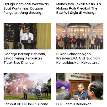
Diduga Intimidasi Wartawan
Mahasiswa Teknik Mesin ITN
Saat Konfirmasi Dugaan
Malang Raih Predikat The
Pungutan Uang Gedung,
Best W9 Style di Malang
Anggota Komite SMAN 1
Modifest
Tumpang ,Ketua DPD IWOI
Buka suara
Sidoarjo Bersiap Berubah,
Bukan Sekadar Ngopi,
Sekda Fenny: Perbaikan
Presiden LIRA Andi Syafrani
Tidak Bisa Ditunda
Konsolidasikan Kekuatan
Organisasi di Malang
Sambut HUT RI ke-81, Grand
DJP Jatim II Beberkan