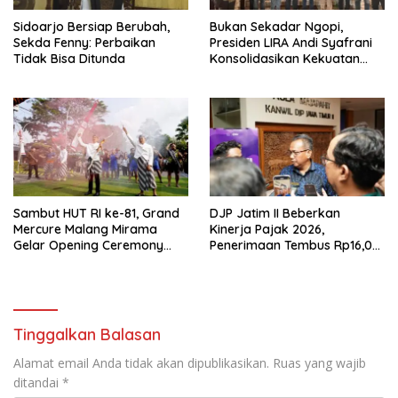
Sidoarjo Bersiap Berubah,
Bukan Sekadar Ngopi,
Sekda Fenny: Perbaikan
Presiden LIRA Andi Syafrani
Tidak Bisa Ditunda
Konsolidasikan Kekuatan
Organisasi di Malang
Sambut HUT RI ke-81, Grand
DJP Jatim II Beberkan
Mercure Malang Mirama
Kinerja Pajak 2026,
Gelar Opening Ceremony
Penerimaan Tembus Rp16,08
Olimpiade Agustusan 2026
Triliun dan Tumbuh 25,04
Persen
Tinggalkan Balasan
Alamat email Anda tidak akan dipublikasikan.
Ruas yang wajib
ditandai
*