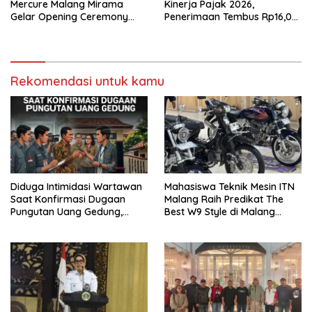
Mercure Malang Mirama
Kinerja Pajak 2026,
Gelar Opening Ceremony
Penerimaan Tembus Rp16,08
Olimpiade Agustusan 2026
Triliun dan Tumbuh 25,04
Persen
Rekomendasi untuk kamu
Diduga Intimidasi Wartawan
Mahasiswa Teknik Mesin ITN
Saat Konfirmasi Dugaan
Malang Raih Predikat The
Pungutan Uang Gedung,
Best W9 Style di Malang
Anggota Komite SMAN 1
Modifest
Tumpang ,Ketua DPD IWOI
Buka suara