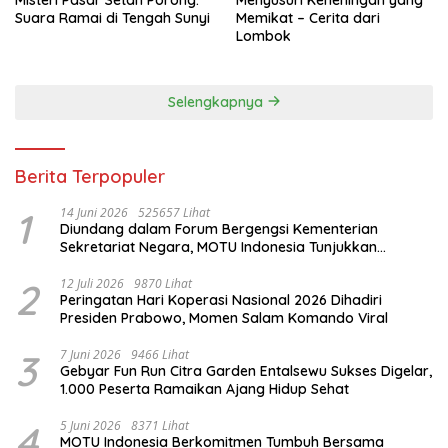
Suara Ramai di Tengah Sunyi
Memikat – Cerita dari
Lombok
Selengkapnya
Berita Terpopuler
1
14 Juni 2026
525657 Lihat
Diundang dalam Forum Bergengsi Kementerian
Sekretariat Negara, MOTU Indonesia Tunjukkan
Komitmen untuk Indonesia
2
12 Juli 2026
9870 Lihat
Peringatan Hari Koperasi Nasional 2026 Dihadiri
Presiden Prabowo, Momen Salam Komando Viral
3
7 Juni 2026
9466 Lihat
Gebyar Fun Run Citra Garden Entalsewu Sukses Digelar,
1.000 Peserta Ramaikan Ajang Hidup Sehat
4
5 Juni 2026
8371 Lihat
MOTU Indonesia Berkomitmen Tumbuh Bersama