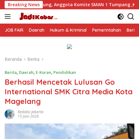
Langsung
 Anggota Komite SMAN 1 Tumpang ,Ketua DPD IWOI Buka suara
Breaking News
ke
konten
JOB FAIR
Daerah
Hukum & Kriminal
Pemerintahan
Berit
Beranda
Berita
Berita
,
Daerah
,
E-Koran
,
Pendidikan
Berhasil Mencetak Lulusan Go
International SMK Citra Media Kota
Magelang
Redaksi Jakarta
15 Juni 2026