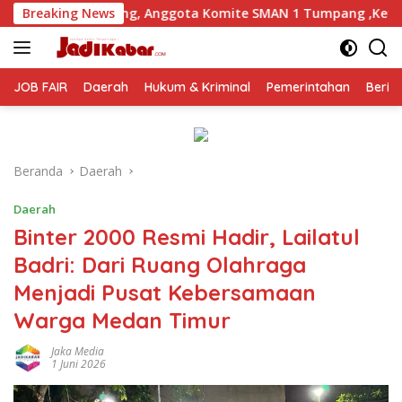
Langsung
nggota Komite SMAN 1 Tumpang ,Ketua DPD IWOI Buka suara
Breaking News
ke
konten
JOB FAIR
Daerah
Hukum & Kriminal
Pemerintahan
Berit
Beranda
Daerah
Daerah
Binter 2000 Resmi Hadir, Lailatul
Badri: Dari Ruang Olahraga
Menjadi Pusat Kebersamaan
Warga Medan Timur
Jaka Media
1 Juni 2026