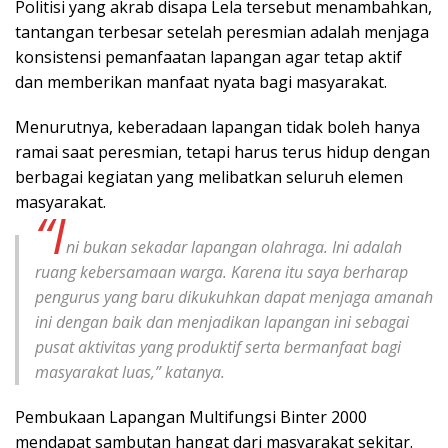
Politisi yang akrab disapa Lela tersebut menambahkan,
tantangan terbesar setelah peresmian adalah menjaga
konsistensi pemanfaatan lapangan agar tetap aktif
dan memberikan manfaat nyata bagi masyarakat.
Menurutnya, keberadaan lapangan tidak boleh hanya
ramai saat peresmian, tetapi harus terus hidup dengan
berbagai kegiatan yang melibatkan seluruh elemen
masyarakat.
“I
ni bukan sekadar lapangan olahraga. Ini adalah
ruang kebersamaan warga. Karena itu saya berharap
pengurus yang baru dikukuhkan dapat menjaga amanah
ini dengan baik dan menjadikan lapangan ini sebagai
pusat aktivitas yang produktif serta bermanfaat bagi
masyarakat luas,” katanya.
Pembukaan Lapangan Multifungsi Binter 2000
mendapat sambutan hangat dari masyarakat sekitar.