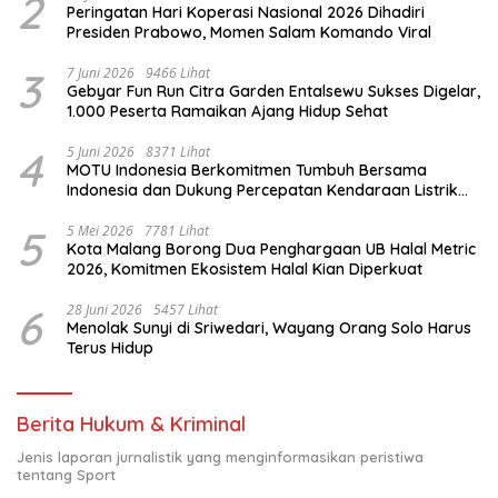
2
Peringatan Hari Koperasi Nasional 2026 Dihadiri
Presiden Prabowo, Momen Salam Komando Viral
3
7 Juni 2026
9466 Lihat
Gebyar Fun Run Citra Garden Entalsewu Sukses Digelar,
1.000 Peserta Ramaikan Ajang Hidup Sehat
4
5 Juni 2026
8371 Lihat
MOTU Indonesia Berkomitmen Tumbuh Bersama
Indonesia dan Dukung Percepatan Kendaraan Listrik
Nasional
5
5 Mei 2026
7781 Lihat
Kota Malang Borong Dua Penghargaan UB Halal Metric
2026, Komitmen Ekosistem Halal Kian Diperkuat
6
28 Juni 2026
5457 Lihat
Menolak Sunyi di Sriwedari, Wayang Orang Solo Harus
Terus Hidup
Berita Hukum & Kriminal
Jenis laporan jurnalistik yang menginformasikan peristiwa
tentang Sport