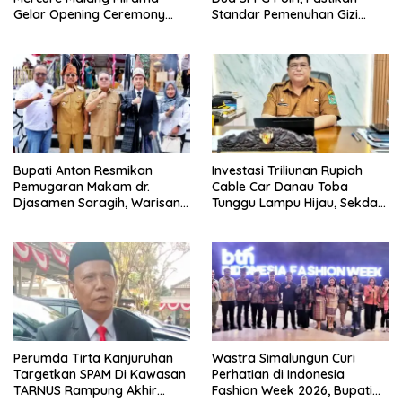
Gelar Opening Ceremony
Standar Pemenuhan Gizi
Olimpiade Agustusan 2026
hingga Pengelolaan Limbah
Berjalan Optimal
Bupati Anton Resmikan
Investasi Triliunan Rupiah
Pemugaran Makam dr.
Cable Car Danau Toba
Djasamen Saragih, Warisan
Tunggu Lampu Hijau, Sekda
Dokter Pertama Simalungun
Simalungun: Kami Dukung,
Diabadikan untuk Generasi
Tapi Harus Taat Aturan
Mendatang
Perumda Tirta Kanjuruhan
Wastra Simalungun Curi
Targetkan SPAM Di Kawasan
Perhatian di Indonesia
TARNUS Rampung Akhir
Fashion Week 2026, Bupati