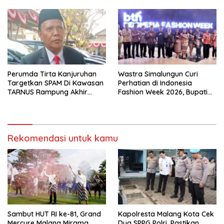
Diabadikan untuk Generasi
Tapi Harus Taat Aturan
Mendatang
Perumda Tirta Kanjuruhan
Wastra Simalungun Curi
Targetkan SPAM Di Kawasan
Perhatian di Indonesia
TARNUS Rampung Akhir
Fashion Week 2026, Bupati
Tahun
Anton: Budaya Harus Jadi
Kekuatan Ekonomi
Rekomendasi untuk kamu
Sambut HUT RI ke-81, Grand
Kapolresta Malang Kota Cek
Mercure Malang Mirama
Dua SPPG Polri, Pastikan