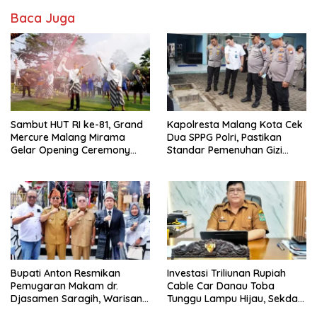
Baca Juga
Sambut HUT RI ke-81, Grand
Kapolresta Malang Kota Cek
Mercure Malang Mirama
Dua SPPG Polri, Pastikan
Gelar Opening Ceremony
Standar Pemenuhan Gizi
Olimpiade Agustusan 2026
hingga Pengelolaan Limbah
Berjalan Optimal
Bupati Anton Resmikan
Investasi Triliunan Rupiah
Pemugaran Makam dr.
Cable Car Danau Toba
Djasamen Saragih, Warisan
Tunggu Lampu Hijau, Sekda
Dokter Pertama Simalungun
Simalungun: Kami Dukung,