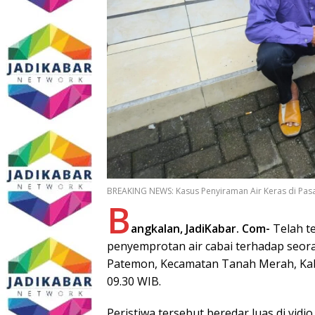
BREAKING NEWS: Kasus Penyiraman Air Keras di Pa
B
angkalan, JadiKabar. Com-
Telah te
penyemprotan air cabai terhadap seora
Patemon, Kecamatan Tanah Merah, Kabu
09.30 WIB.
Peristiwa tersebut beredar luas di vid