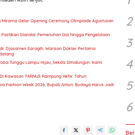
2
g Mirama Gelar Opening Ceremony Olimpiade Agustusan
, Pastikan Standar Pemenuhan Gizi hingga Pengelolaan
3
r. Djasamen Saragih, Warisan Dokter Pertama
ndatang
4
u Toba Tunggu Lampu Hijau, Sekda Simalungun: Kami
 Di Kawasan TARNUS Rampung Akhir Tahun
5
sia Fashion Week 2026, Bupati Anton: Budaya Harus Jadi
6
Ber