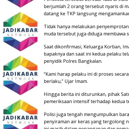
berjumlah 2 orang tersebut nyaris di 
datang ke TKP langsung mengamankan
Tidak hanya melakukan penyemprotan a
muda tersebut juga diduga membawa se
Saat dikonfirmasi, Keluarga Korban, I
bapaknya dan saat ini kedua pelaku te
penyidik Polres Bangkalan.
“Kami harap pelaku ini di proses seca
berlaku,” Ujar Imam.
Hingga berita ini diturunkan, pihak S
pemeriksaan intensif terhadap kedua t
Polisi juga tengah mengumpulkan barang
penyiraman air keras yang tergolong ne
ini masih dalam penanganan dan pemant