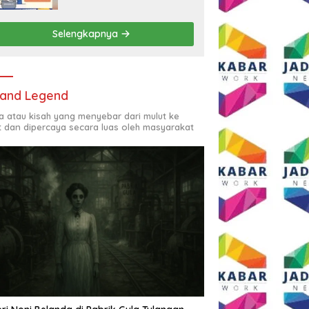
Rp2,5 Juta per Bulan
Selengkapnya
and Legend
ta atau kisah yang menyebar dari mulut ke
t dan dipercaya secara luas oleh masyarakat