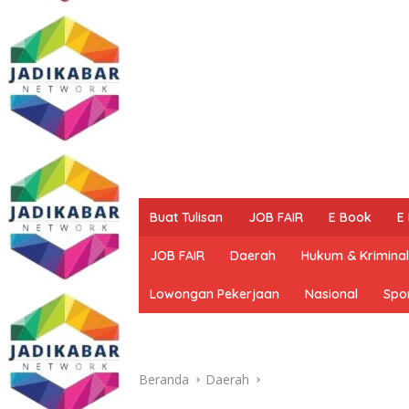
Buat Tulisan
JOB FAIR
E Book
E
JOB FAIR
Daerah
Hukum & Kriminal
Lowongan Pekerjaan
Nasional
Spo
Beranda
Daerah