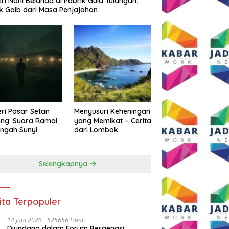
eri Noni Belanda di Pabrik Gula Tulangan,
k Gaib dari Masa Penjajahan
eri Pasar Setan
Menyusuri Keheningan
ng: Suara Ramai
yang Memikat – Cerita
engah Sunyi
dari Lombok
Selengkapnya
ita Terpopuler
14 Juni 2026
525656 Lihat
Diundang dalam Forum Bergengsi