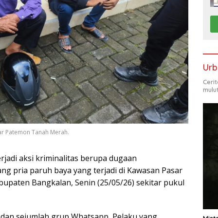
Urb
Ceri
mulu
sar Patemon Tanah Merah.
rjadi aksi kriminalitas berupa dugaan
ng pria paruh baya yang terjadi di Kawasan Pasar
paten Bangkalan, Senin (25/05/26) sekitar pukul
io dan sejumlah grup Whatsapp, Pelaku yang