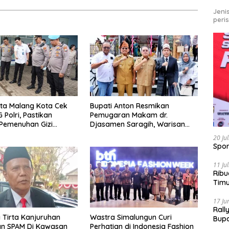
Jeni
peri
ta Malang Kota Cek
Bupati Anton Resmikan
 Polri, Pastikan
Pemugaran Makam dr.
Pemenuhan Gizi
Djasamen Saragih, Warisan
engelolaan Limbah
Dokter Pertama Simalungun
20 Ju
 Optimal
Diabadikan untuk Generasi
Spor
Mendatang
11 Ju
Ribu
Tim
Bike
17 Ju
Rall
Tirta Kanjuruhan
Wastra Simalungun Curi
Bup
an SPAM Di Kawasan
Perhatian di Indonesia Fashion
Pari