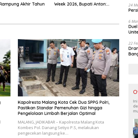
Rampung Akhir Tahun
Week 2026, Bupati Anton:
24 Me
Budaya Harus Jadi Kekuatan
Pers
Ekonomi
6 Mar
Duel
Unit
22 Fe
Dram
Bang
O
In
g
Kapolresta Malang Kota Cek Dua SPPG Polri,
de
Pastikan Standar Pemenuhan Gizi hingga
mu
Pengelolaan Limbah Berjalan Optimal
l
MALANG, JADIKABAR – Kapolresta Malang Kota
i
Kombes Pol. Danang Setiyo P.S, melakukan
pengecekan langsung ke…