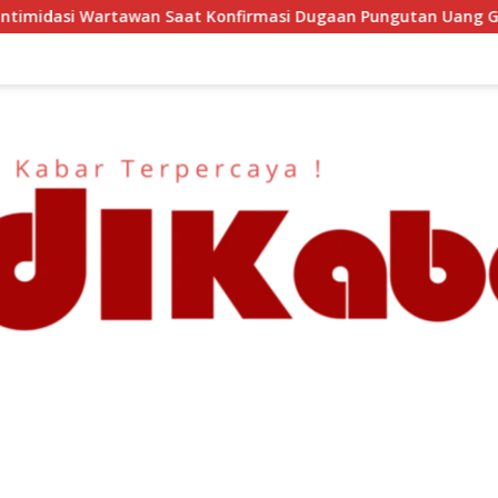
irmasi Dugaan Pungutan Uang Gedung, Anggota Komite SMAN 1