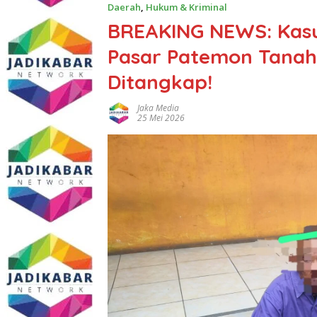
Daerah
,
Hukum & Kriminal
BREAKING NEWS: Kasu
Pasar Patemon Tanah
Ditangkap!
Jaka Media
25 Mei 2026