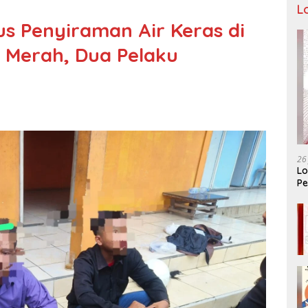
L
s Penyiraman Air Keras di
 Merah, Dua Pelaku
26
Lo
Pe
Ar