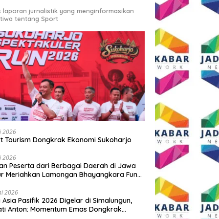
s laporan jurnalistik yang menginformasikan
stiwa tentang Sport
li 2026
t Tourism Dongkrak Ekonomi Sukoharjo
li 2026
an Peserta dari Berbagai Daerah di Jawa
ur Meriahkan Lamongan Bhayangkara Fun
 2026
ni 2026
y Asia Pasifik 2026 Digelar di Simalungun,
ati Anton: Momentum Emas Dongkrak
wisata dan Ekonomi Daerah