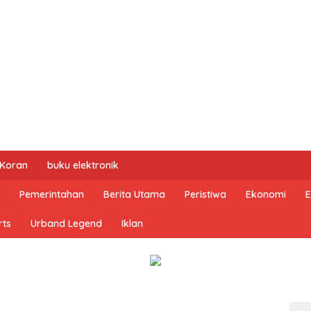
 Koran
buku elektronik
Pemerintahan
Berita Utama
Peristiwa
Ekonomi
E
rts
Urband Legend
Iklan