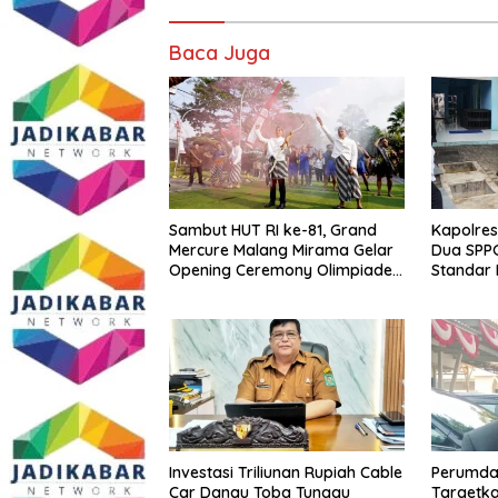
Baca Juga
Sambut HUT RI ke-81, Grand
Kapolres
Mercure Malang Mirama Gelar
Dua SPPG
Opening Ceremony Olimpiade
Standar 
Agustusan 2026
hingga P
Berjalan
Investasi Triliunan Rupiah Cable
Perumda 
Car Danau Toba Tunggu
Targetk