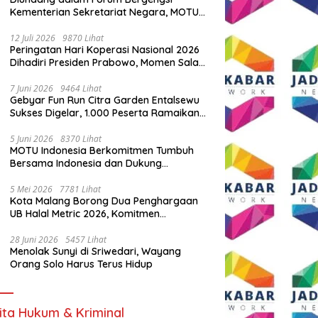
Kementerian Sekretariat Negara, MOTU
Indonesia Tunjukkan Komitmen untuk
Indonesia
12 Juli 2026
9870 Lihat
Peringatan Hari Koperasi Nasional 2026
Dihadiri Presiden Prabowo, Momen Salam
Komando Viral
7 Juni 2026
9464 Lihat
Gebyar Fun Run Citra Garden Entalsewu
Sukses Digelar, 1.000 Peserta Ramaikan
Ajang Hidup Sehat
5 Juni 2026
8370 Lihat
MOTU Indonesia Berkomitmen Tumbuh
Bersama Indonesia dan Dukung
Percepatan Kendaraan Listrik Nasional
5 Mei 2026
7781 Lihat
Kota Malang Borong Dua Penghargaan
UB Halal Metric 2026, Komitmen
Ekosistem Halal Kian Diperkuat
28 Juni 2026
5457 Lihat
Menolak Sunyi di Sriwedari, Wayang
Orang Solo Harus Terus Hidup
ita Hukum & Kriminal