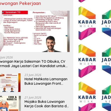
owongan Pekerjaan
 Juni 2026
wongan Kerja Salesman TO Dibuka, CV
rmadi Jaya Lestari Cari Kandidat untuk
ea Lamongan, Tuban, dan Bojonegoro
23 Juni 2026
Hotel Mahkota Lamongan
Buka Lowongan Front
Office dan Maintenance
Engineering, Simak
Syaratnya
21 Juni 2026
Mojako Buka Lowongan
Kerja Cook dan Barista di
Surabaya, Gaji Hingga