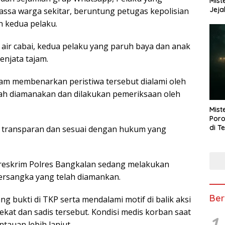
Mist
Jeja
massa warga sekitar, beruntung petugas kepolisian
 kedua pelaku.
ir cabai, kedua pelaku yang paruh baya dan anak
njata tajam.
mam membenarkan peristiwa tersebut dialami oleh
lah diamanakan dan dilakukan pemeriksaan oleh
Mist
Poro
di T
ra transparan dan sesuai dengan hukum yang
atreskrim Polres Bangkalan sedang melakukan
ersangka yang telah diamankan.
Ber
 bukti di TKP serta mendalami motif di balik aksi
kat dan sadis tersebut. Kondisi medis korban saat
1
auan lebih lanjut.