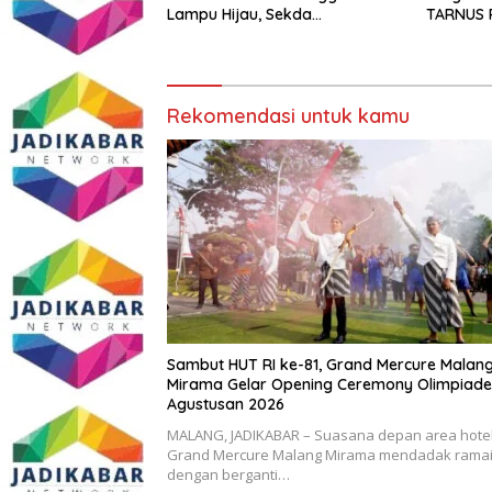
Lampu Hijau, Sekda
TARNUS 
Simalungun: Kami Dukung, Tapi
Harus Taat Aturan
Rekomendasi untuk kamu
Sambut HUT RI ke-81, Grand Mercure Malan
Mirama Gelar Opening Ceremony Olimpiade
Agustusan 2026
MALANG, JADIKABAR – Suasana depan area hote
Grand Mercure Malang Mirama mendadak rama
dengan berganti…