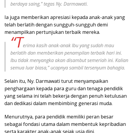
berdaya saing,” tegas Ny. Darmawati.
Ia juga memberikan apresiasi kepada anak-anak yang
telah berlatih dengan sungguh-sungguh demi
menampilkan pertunjukan terbaik mereka.
“T
erima kasih anak-anak Ibu yang sudah mau
berlatih dan memberikan penampilan terbaik hari ini.
Ibu tidak menyangka akan disambut semeriah ini. Kalian
semua luar biasa,” ucapnya sambil tersenyum bahagia.
Selain itu, Ny. Darmawati turut menyampaikan
penghargaan kepada para guru dan tenaga pendidik
yang selama ini telah bekerja dengan penuh ketulusan
dan dedikasi dalam membimbing generasi muda.
Menurutnya, para pendidik memiliki peran besar
sebagai fondasi utama dalam membentuk kepribadian
serta karakter anak-anak sejak usia dini.