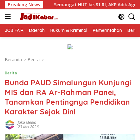
Langsung
t HUT ke-81 RI, AKP Adik Agus Putrawan: Kemerdekaan Harus D
Breaking News
ke
konten
JOB FAIR
Daerah
Hukum & Kriminal
Pemerintahan
Berit
Beranda
Berita
Berita
Bunda PAUD Simalungun Kunjungi
MIS dan RA Ar-Rahman Panei,
Tanamkan Pentingnya Pendidikan
Karakter Sejak Dini
Jaka Media
23 Mei 2026