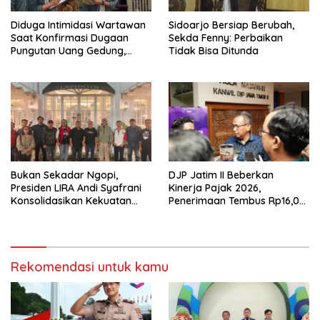
Diduga Intimidasi Wartawan
Sidoarjo Bersiap Berubah,
Saat Konfirmasi Dugaan
Sekda Fenny: Perbaikan
Pungutan Uang Gedung,
Tidak Bisa Ditunda
Anggota Komite SMAN 1
Tumpang ,Ketua DPD IWOI
Buka suara
Bukan Sekadar Ngopi,
DJP Jatim II Beberkan
Presiden LIRA Andi Syafrani
Kinerja Pajak 2026,
Konsolidasikan Kekuatan
Penerimaan Tembus Rp16,08
Organisasi di Malang
Triliun dan Tumbuh 25,04
Persen
Rekomendasi untuk kamu