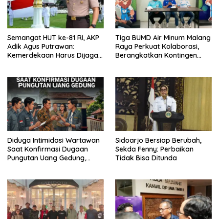
Semangat HUT ke-81 RI, AKP
Tiga BUMD Air Minum Malang
Adik Agus Putrawan:
Raya Perkuat Kolaborasi,
Kemerdekaan Harus Dijaga
Berangkatkan Kontingen
dengan Integritas dan
Menuju Seleksi Atlet
Perang Melawan Narkoba
PORPAMNAS IX 2026
Diduga Intimidasi Wartawan
Sidoarjo Bersiap Berubah,
Saat Konfirmasi Dugaan
Sekda Fenny: Perbaikan
Pungutan Uang Gedung,
Tidak Bisa Ditunda
Anggota Komite SMAN 1
Tumpang ,Ketua DPD IWOI
Buka suara