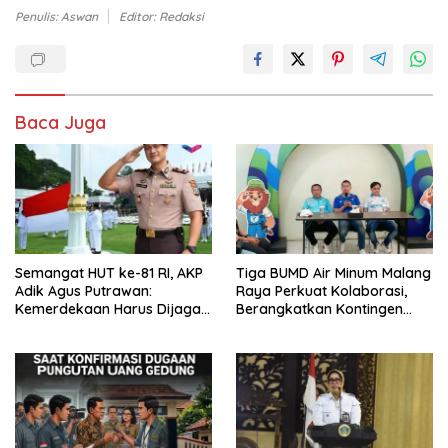
Penulis: Aswan
Editor: Redaksi
Baca Juga
Semangat HUT ke-81 RI, AKP
Tiga BUMD Air Minum Malang
Adik Agus Putrawan:
Raya Perkuat Kolaborasi,
Kemerdekaan Harus Dijaga
Berangkatkan Kontingen
dengan Integritas dan
Menuju Seleksi Atlet
Perang Melawan Narkoba
PORPAMNAS IX 2026