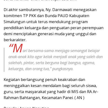
Di akhir sambutannya, Ny. Darmawati menegaskan
komitmen TP PKK dan Bunda PAUD Kabupaten
Simalungun untuk terus mendukung program
pendidikan keluarga dan penguatan peran perempuan
demi menciptakan generasi muda yang unggul dan
berkarakter.
“M
ari bersama-sama menjaga semangat belajar
anak-anak kita agar kelak menjadi anak yang saleh dan
salehah, pintar, serta berguna bagi bangsa, agama,
keluarga, dan orang tua,” pungkasnya.
Kegiatan berlangsung penuh keakraban dan
meninggalkan kesan mendalam bagi seluruh siswa,
guru, serta masyarakat yang hadir di MIS dan RA Ar-
Rahman Bahtangan, Kecamatan Panei. ( AN )