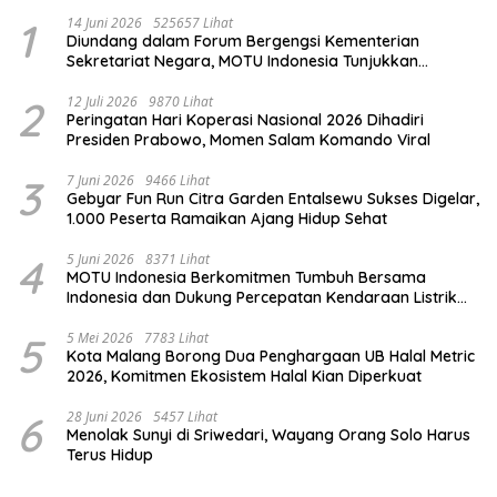
1
14 Juni 2026
525657 Lihat
Diundang dalam Forum Bergengsi Kementerian
Sekretariat Negara, MOTU Indonesia Tunjukkan
Komitmen untuk Indonesia
2
12 Juli 2026
9870 Lihat
Peringatan Hari Koperasi Nasional 2026 Dihadiri
Presiden Prabowo, Momen Salam Komando Viral
3
7 Juni 2026
9466 Lihat
Gebyar Fun Run Citra Garden Entalsewu Sukses Digelar,
1.000 Peserta Ramaikan Ajang Hidup Sehat
4
5 Juni 2026
8371 Lihat
MOTU Indonesia Berkomitmen Tumbuh Bersama
Indonesia dan Dukung Percepatan Kendaraan Listrik
Nasional
5
5 Mei 2026
7783 Lihat
Kota Malang Borong Dua Penghargaan UB Halal Metric
2026, Komitmen Ekosistem Halal Kian Diperkuat
6
28 Juni 2026
5457 Lihat
Menolak Sunyi di Sriwedari, Wayang Orang Solo Harus
Terus Hidup