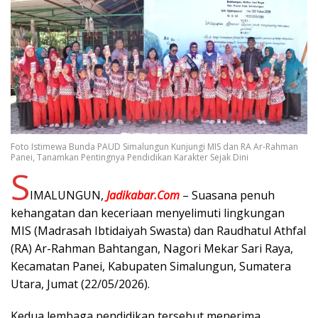
Foto Istimewa Bunda PAUD Simalungun Kunjungi MIS dan RA Ar-Rahman
Panei, Tanamkan Pentingnya Pendidikan Karakter Sejak Dini
S
IMALUNGUN,
Jadikabar.Com
– Suasana penuh
kehangatan dan keceriaan menyelimuti lingkungan
MIS (Madrasah Ibtidaiyah Swasta) dan Raudhatul Athfal
(RA) Ar-Rahman Bahtangan, Nagori Mekar Sari Raya,
Kecamatan Panei, Kabupaten Simalungun, Sumatera
Utara, Jumat (22/05/2026).
Kedua lembaga pendidikan tersebut menerima