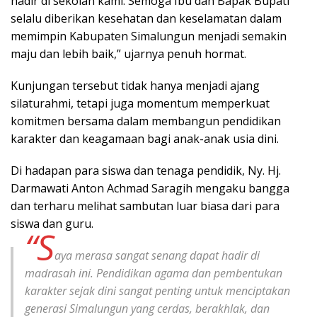
hadir di sekolah kami. Semoga Ibu dan Bapak Bupati
selalu diberikan kesehatan dan keselamatan dalam
memimpin Kabupaten Simalungun menjadi semakin
maju dan lebih baik,” ujarnya penuh hormat.
Kunjungan tersebut tidak hanya menjadi ajang
silaturahmi, tetapi juga momentum memperkuat
komitmen bersama dalam membangun pendidikan
karakter dan keagamaan bagi anak-anak usia dini.
Di hadapan para siswa dan tenaga pendidik, Ny. Hj.
Darmawati Anton Achmad Saragih mengaku bangga
dan terharu melihat sambutan luar biasa dari para
siswa dan guru.
“S
aya merasa sangat senang dapat hadir di
madrasah ini. Pendidikan agama dan pembentukan
karakter sejak dini sangat penting untuk menciptakan
generasi Simalungun yang cerdas, berakhlak, dan