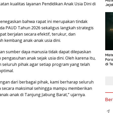
Mist
tan kualitas layanan Pendidikan Anak Usia Dini di
Jeja
 menegaskan bahwa rapat ini merupakan tindak
nda PAUD Tahun 2026 sekaligus langkah strategis
t berjalan secara efektif, terukur, dan
h kembang anak-anak usia dini.
n sumber daya manusia tidak dapat dilepaskan
Mist
 pengasuhan anak sejak usia dini. Oleh karena itu,
Poro
n seluruh pihak agar setiap program yang telah
di T
ptimal.
ungan dari berbagai pihak, kami berharap seluruh
a secara maksimal sehingga mampu memberikan
nak-anak di Tanjung Jabung Barat,” ujarnya.
Ber
1