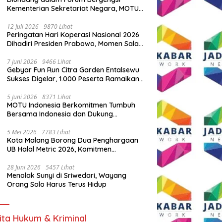
Kementerian Sekretariat Negara, MOTU
Indonesia Tunjukkan Komitmen untuk
Indonesia
12 Juli 2026
9870 Lihat
Peringatan Hari Koperasi Nasional 2026
Dihadiri Presiden Prabowo, Momen Salam
Komando Viral
7 Juni 2026
9466 Lihat
Gebyar Fun Run Citra Garden Entalsewu
Sukses Digelar, 1.000 Peserta Ramaikan
Ajang Hidup Sehat
5 Juni 2026
8371 Lihat
MOTU Indonesia Berkomitmen Tumbuh
Bersama Indonesia dan Dukung
Percepatan Kendaraan Listrik Nasional
5 Mei 2026
7783 Lihat
Kota Malang Borong Dua Penghargaan
UB Halal Metric 2026, Komitmen
Ekosistem Halal Kian Diperkuat
28 Juni 2026
5457 Lihat
Menolak Sunyi di Sriwedari, Wayang
Orang Solo Harus Terus Hidup
ita Hukum & Kriminal