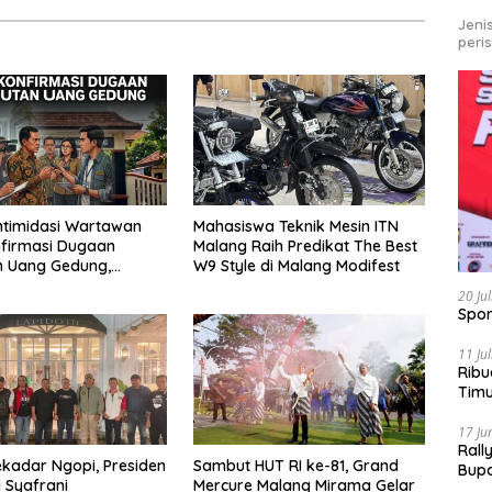
Jeni
peri
ntimidasi Wartawan
Mahasiswa Teknik Mesin ITN
firmasi Dugaan
Malang Raih Predikat The Best
n Uang Gedung,
W9 Style di Malang Modifest
 Komite SMAN 1
20 Ju
 ,Ketua DPD IWOI
Spor
ara
11 Ju
Ribu
Tim
Bike
17 Ju
Rall
kadar Ngopi, Presiden
Sambut HUT RI ke-81, Grand
Bup
i Syafrani
Mercure Malang Mirama Gelar
Pari