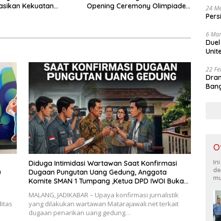
asikan Kekuatan
Opening Ceremony Olimpiade
24 Me
si di Malang
Agustusan 2026
Pers
6 Mar
Duel
Unit
22 Fe
Dram
Bang
O
In
Diduga Intimidasi Wartawan Saat Konfirmasi
de
u
Dugaan Pungutan Uang Gedung, Anggota
mu
Komite SMAN 1 Tumpang ,Ketua DPD IWOI Buka
suara
MALANG, JADIKABAR – Upaya konfirmasi jurnalistik
itas
yang dilakukan wartawan Matarajawali.net terkait
dugaan penarikan uang gedung…