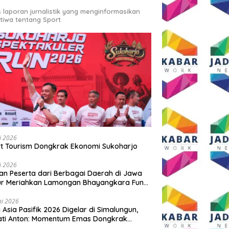
s laporan jurnalistik yang menginformasikan
stiwa tentang Sport
li 2026
t Tourism Dongkrak Ekonomi Sukoharjo
li 2026
an Peserta dari Berbagai Daerah di Jawa
ur Meriahkan Lamongan Bhayangkara Fun
 2026
ni 2026
y Asia Pasifik 2026 Digelar di Simalungun,
ati Anton: Momentum Emas Dongkrak
wisata dan Ekonomi Daerah