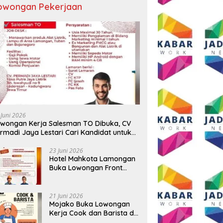
owongan Pekerjaan
 Juni 2026
wongan Kerja Salesman TO Dibuka, CV
rmadi Jaya Lestari Cari Kandidat untuk
ea Lamongan, Tuban, dan Bojonegoro
23 Juni 2026
Hotel Mahkota Lamongan
Buka Lowongan Front
Office dan Maintenance
Engineering, Simak
Syaratnya
21 Juni 2026
Mojako Buka Lowongan
Kerja Cook dan Barista di
Surabaya, Gaji Hingga