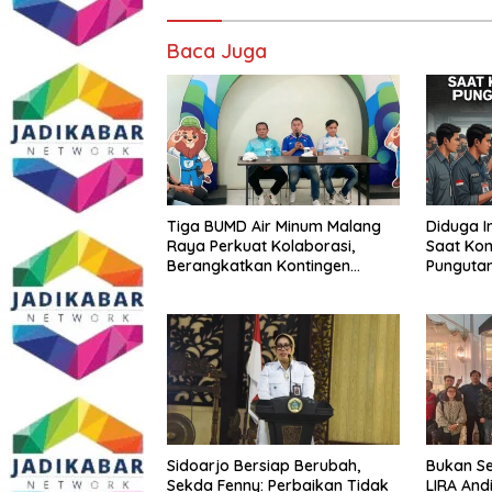
Baca Juga
Tiga BUMD Air Minum Malang
Diduga I
Raya Perkuat Kolaborasi,
Saat Kon
Berangkatkan Kontingen
Punguta
Menuju Seleksi Atlet
Anggota
PORPAMNAS IX 2026
Tumpang
Buka su
Sidoarjo Bersiap Berubah,
Bukan Se
Sekda Fenny: Perbaikan Tidak
LIRA And