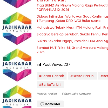
Tiga BUMD Air Minum Malang Raya Perkuat K
PORPAMNAS IX 2026
Diduga Intimidasi Wartawan Saat Konfirm
1 Tumpang ,Ketua DPD IWOI Buka suara
Mahasiswa Teknik Mesin ITN Malang Raih Pre
Sidoarjo Bersiap Berubah, Sekda Fenny: Per
Bukan Sekadar Ngopi, Presiden LIRA Andi Sy
Sambut HUT RI ke-81, Grand Mercure Malan
2026
Post Views:
207
#Berita Daerah
#Berita Hari Ini
#Ber
#BeritaTerkini
Penulis: Ardian
Editor: Jaka Network
Komentar