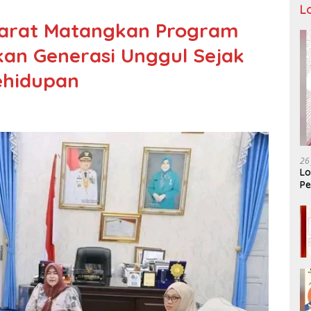
L
Barat Matangkan Program
an Generasi Unggul Sejak
ehidupan
26
Lo
Pe
Ar