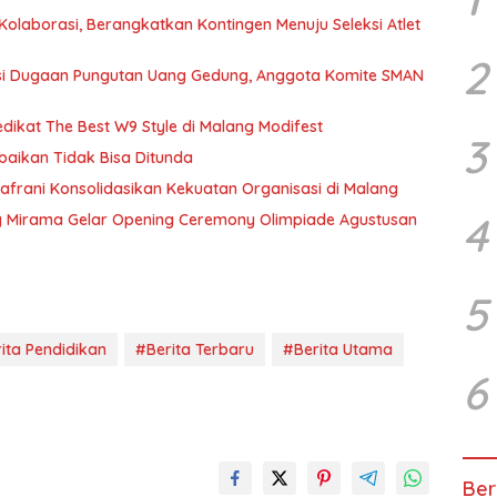
olaborasi, Berangkatkan Kontingen Menuju Seleksi Atlet
2
asi Dugaan Pungutan Uang Gedung, Anggota Komite SMAN
dikat The Best W9 Style di Malang Modifest
3
baikan Tidak Bisa Ditunda
afrani Konsolidasikan Kekuatan Organisasi di Malang
4
g Mirama Gelar Opening Ceremony Olimpiade Agustusan
5
ita Pendidikan
#Berita Terbaru
#Berita Utama
6
Ber