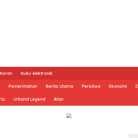
 Koran
buku elektronik
Pemerintahan
Berita Utama
Peristiwa
Ekonomi
E
rts
Urband Legend
Iklan