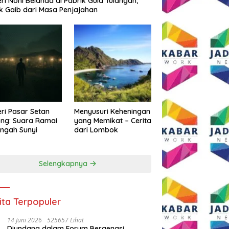
eri Noni Belanda di Pabrik Gula Tulangan,
k Gaib dari Masa Penjajahan
eri Pasar Setan
Menyusuri Keheningan
ng: Suara Ramai
yang Memikat – Cerita
engah Sunyi
dari Lombok
Selengkapnya
ita Terpopuler
14 Juni 2026
525657 Lihat
Diundang dalam Forum Bergengsi