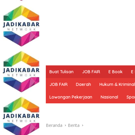
Buat Tulisan
JOB FAIR
E Book
E
JOB FAIR
Daerah
Hukum & Kriminal
Lowongan Pekerjaan
Nasional
Spo
Beranda
Berita