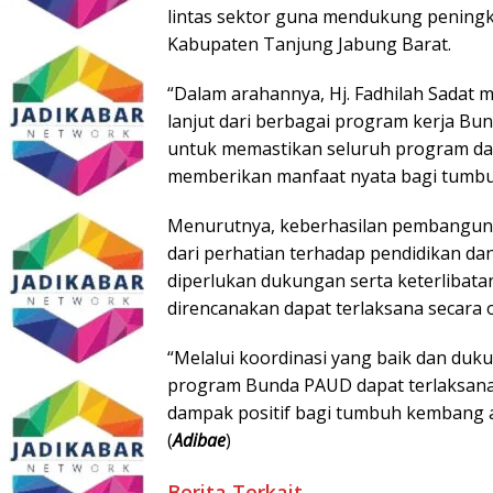
lintas sektor guna mendukung peningka
Kabupaten Tanjung Jabung Barat.
“Dalam arahannya, Hj. Fadhilah Sadat
lanjut dari berbagai program kerja Bu
untuk memastikan seluruh program dapa
memberikan manfaat nyata bagi tumbu
Menurutnya, keberhasilan pembanguna
dari perhatian terhadap pendidikan dan
diperlukan dukungan serta keterlibata
direncanakan dapat terlaksana secara o
“Melalui koordinasi yang baik dan duk
program Bunda PAUD dapat terlaksan
dampak positif bagi tumbuh kembang a
(
Adibae
)
Berita Terkait