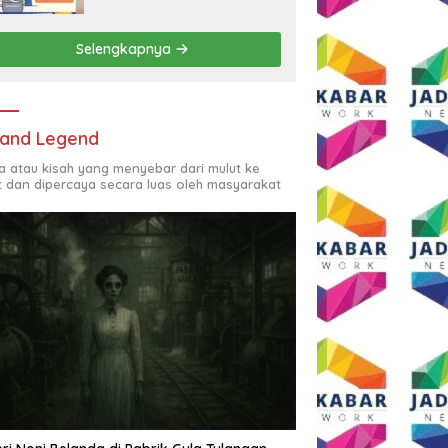
Rp2,5 Juta per Bulan
Selengkapnya
and Legend
ta atau kisah yang menyebar dari mulut ke
t dan dipercaya secara luas oleh masyarakat