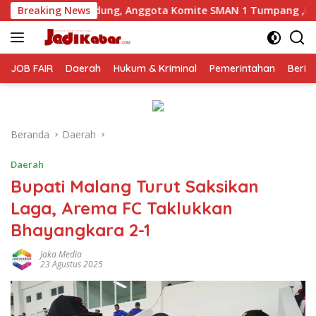
Langsung
Anggota Komite SMAN 1 Tumpang ,Ketua DPD IWOI Buka suara
Breaking News
ke
konten
JOB FAIR
Daerah
Hukum & Kriminal
Pemerintahan
Berit
Beranda
Daerah
Daerah
Bupati Malang Turut Saksikan
Laga, Arema FC Taklukkan
Bhayangkara 2-1
Jaka Media
23 Agustus 2025