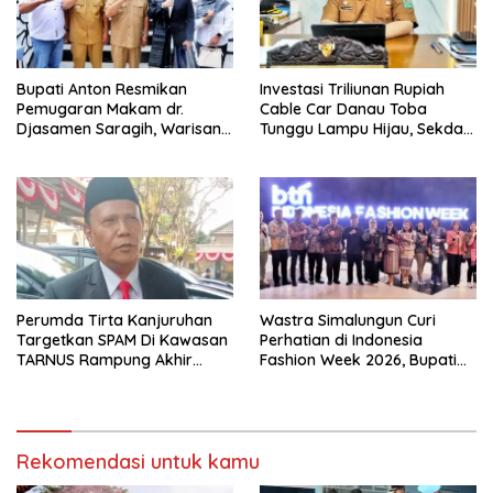
Bupati Anton Resmikan
Investasi Triliunan Rupiah
Pemugaran Makam dr.
Cable Car Danau Toba
Djasamen Saragih, Warisan
Tunggu Lampu Hijau, Sekda
Dokter Pertama Simalungun
Simalungun: Kami Dukung,
Diabadikan untuk Generasi
Tapi Harus Taat Aturan
Mendatang
Perumda Tirta Kanjuruhan
Wastra Simalungun Curi
Targetkan SPAM Di Kawasan
Perhatian di Indonesia
TARNUS Rampung Akhir
Fashion Week 2026, Bupati
Tahun
Anton: Budaya Harus Jadi
Kekuatan Ekonomi
Rekomendasi untuk kamu