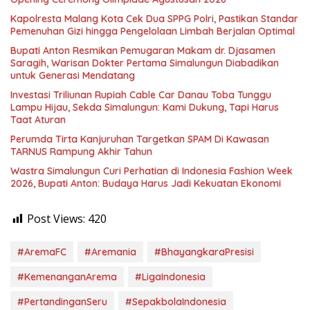
Kapolresta Malang Kota Cek Dua SPPG Polri, Pastikan Standar
Pemenuhan Gizi hingga Pengelolaan Limbah Berjalan Optimal
Bupati Anton Resmikan Pemugaran Makam dr. Djasamen
Saragih, Warisan Dokter Pertama Simalungun Diabadikan
untuk Generasi Mendatang
Investasi Triliunan Rupiah Cable Car Danau Toba Tunggu
Lampu Hijau, Sekda Simalungun: Kami Dukung, Tapi Harus
Taat Aturan
Perumda Tirta Kanjuruhan Targetkan SPAM Di Kawasan
TARNUS Rampung Akhir Tahun
Wastra Simalungun Curi Perhatian di Indonesia Fashion Week
2026, Bupati Anton: Budaya Harus Jadi Kekuatan Ekonomi
Post Views:
420
#AremaFC
#Aremania
#BhayangkaraPresisi
#KemenanganArema
#LigaIndonesia
#PertandinganSeru
#SepakbolaIndonesia