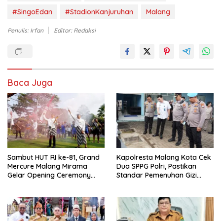
#SingoEdan
#StadionKanjuruhan
Malang
Penulis: Irfan
Editor: Redaksi
Baca Juga
Sambut HUT RI ke-81, Grand
Kapolresta Malang Kota Cek
Mercure Malang Mirama
Dua SPPG Polri, Pastikan
Gelar Opening Ceremony
Standar Pemenuhan Gizi
Olimpiade Agustusan 2026
hingga Pengelolaan Limbah
Berjalan Optimal