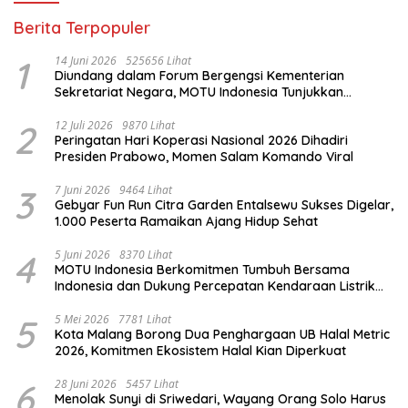
Berita Terpopuler
1
14 Juni 2026
525656 Lihat
Diundang dalam Forum Bergengsi Kementerian
Sekretariat Negara, MOTU Indonesia Tunjukkan
Komitmen untuk Indonesia
2
12 Juli 2026
9870 Lihat
Peringatan Hari Koperasi Nasional 2026 Dihadiri
Presiden Prabowo, Momen Salam Komando Viral
3
7 Juni 2026
9464 Lihat
Gebyar Fun Run Citra Garden Entalsewu Sukses Digelar,
1.000 Peserta Ramaikan Ajang Hidup Sehat
4
5 Juni 2026
8370 Lihat
MOTU Indonesia Berkomitmen Tumbuh Bersama
Indonesia dan Dukung Percepatan Kendaraan Listrik
Nasional
5
5 Mei 2026
7781 Lihat
Kota Malang Borong Dua Penghargaan UB Halal Metric
2026, Komitmen Ekosistem Halal Kian Diperkuat
6
28 Juni 2026
5457 Lihat
Menolak Sunyi di Sriwedari, Wayang Orang Solo Harus