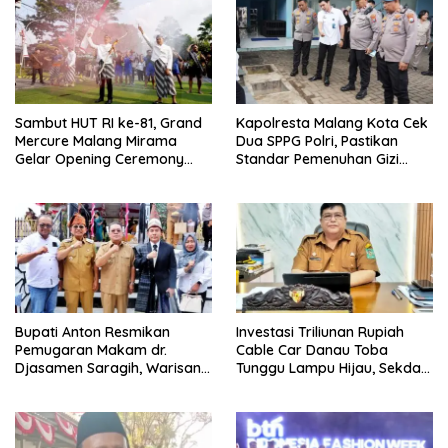
Sambut HUT RI ke-81, Grand
Kapolresta Malang Kota Cek
Mercure Malang Mirama
Dua SPPG Polri, Pastikan
Gelar Opening Ceremony
Standar Pemenuhan Gizi
Olimpiade Agustusan 2026
hingga Pengelolaan Limbah
Berjalan Optimal
Bupati Anton Resmikan
Investasi Triliunan Rupiah
Pemugaran Makam dr.
Cable Car Danau Toba
Djasamen Saragih, Warisan
Tunggu Lampu Hijau, Sekda
Dokter Pertama Simalungun
Simalungun: Kami Dukung,
Diabadikan untuk Generasi
Tapi Harus Taat Aturan
Mendatang