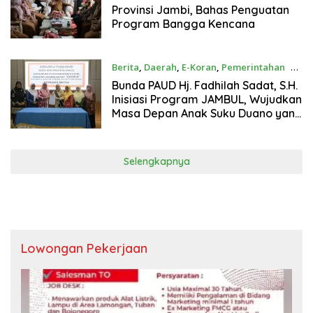
Provinsi Jambi, Bahas Penguatan
Program Bangga Kencana
Berita
,
Daerah
,
E-Koran
,
Pemerintahan
23
Juni 2026
Bunda PAUD Hj. Fadhilah Sadat, S.H.
Inisiasi Program JAMBUL, Wujudkan
Masa Depan Anak Suku Duano yang
Berkualitas dan Unggul
Selengkapnya
Lowongan Pekerjaan