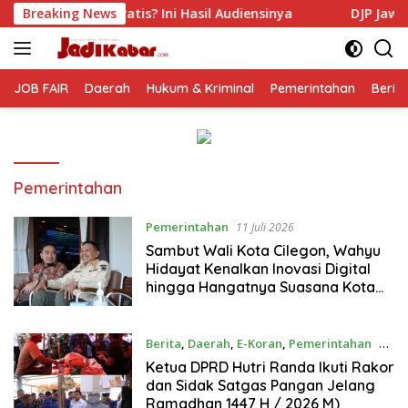
Langsung
? Ini Hasil Audiensinya
Breaking News
DJP Jawa Timur Gandeng GP A
ke
konten
JOB FAIR
Daerah
Hukum & Kriminal
Pemerintahan
Berit
Pemerintahan
Pemerintahan
11 Juli 2026
Sambut Wali Kota Cilegon, Wahyu
Hidayat Kenalkan Inovasi Digital
hingga Hangatnya Suasana Kota
Malang
Berita
,
Daerah
,
E-Koran
,
Pemerintahan
9
Juli 2026
Ketua DPRD Hutri Randa Ikuti Rakor
dan Sidak Satgas Pangan Jelang
Ramadhan 1447 H / 2026 M)