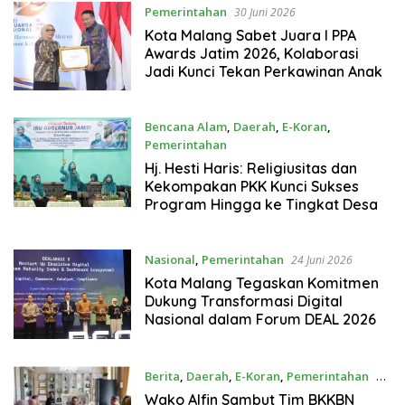
Pemerintahan
30 Juni 2026
Kota Malang Sabet Juara I PPA
Awards Jatim 2026, Kolaborasi
Jadi Kunci Tekan Perkawinan Anak
Bencana Alam
,
Daerah
,
E-Koran
,
Pemerintahan
29 Juni 2026
Hj. Hesti Haris: Religiusitas dan
Kekompakan PKK Kunci Sukses
Program Hingga ke Tingkat Desa
Nasional
,
Pemerintahan
24 Juni 2026
Kota Malang Tegaskan Komitmen
Dukung Transformasi Digital
Nasional dalam Forum DEAL 2026
Berita
,
Daerah
,
E-Koran
,
Pemerintahan
23
Juni 2026
Wako Alfin Sambut Tim BKKBN