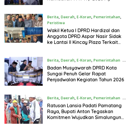
Berita
,
Daerah
,
E-Koran
,
Pemerintahan
,
Peristiwa
9 Juli 2026
Wakil Ketua I DPRD Hardizal dan
Anggota DPRD Aspar Nasir Sidak
ke Lantai II Kincay Plaza Terkait
Aksi Pencurian
Berita
,
Daerah
,
E-Koran
,
Pemerintahan
9
Juli 2026
Badan Musyawarah DPRD Kota
Sungai Penuh Gelar Rapat
Penjadwalan Kegiatan Tahun 2026
Berita
,
Daerah
,
E-Koran
,
Pemerintahan
8
Juli 2026
Ratusan Lansia Padati Pamatang
Raya, Bupati Anton Tegaskan
Komitmen Wujudkan Simalungun
Ramah Lansia