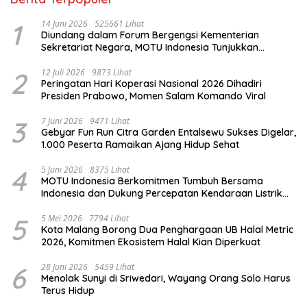
1
14 Juni 2026
525661 Lihat
Diundang dalam Forum Bergengsi Kementerian
Sekretariat Negara, MOTU Indonesia Tunjukkan
Komitmen untuk Indonesia
2
12 Juli 2026
9873 Lihat
Peringatan Hari Koperasi Nasional 2026 Dihadiri
Presiden Prabowo, Momen Salam Komando Viral
3
7 Juni 2026
9471 Lihat
Gebyar Fun Run Citra Garden Entalsewu Sukses Digelar,
1.000 Peserta Ramaikan Ajang Hidup Sehat
4
5 Juni 2026
8375 Lihat
MOTU Indonesia Berkomitmen Tumbuh Bersama
Indonesia dan Dukung Percepatan Kendaraan Listrik
Nasional
5
5 Mei 2026
7794 Lihat
Kota Malang Borong Dua Penghargaan UB Halal Metric
2026, Komitmen Ekosistem Halal Kian Diperkuat
6
28 Juni 2026
5459 Lihat
Menolak Sunyi di Sriwedari, Wayang Orang Solo Harus
Terus Hidup