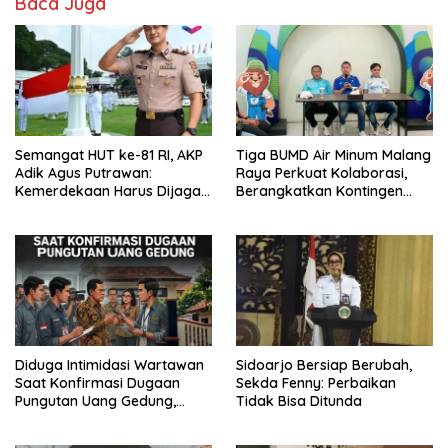
Baca Juga
Semangat HUT ke-81 RI, AKP
Tiga BUMD Air Minum Malang
Adik Agus Putrawan:
Raya Perkuat Kolaborasi,
Kemerdekaan Harus Dijaga
Berangkatkan Kontingen
dengan Integritas dan
Menuju Seleksi Atlet
Perang Melawan Narkoba
PORPAMNAS IX 2026
Diduga Intimidasi Wartawan
Sidoarjo Bersiap Berubah,
Saat Konfirmasi Dugaan
Sekda Fenny: Perbaikan
Pungutan Uang Gedung,
Tidak Bisa Ditunda
Anggota Komite SMAN 1
Tumpang ,Ketua DPD IWOI