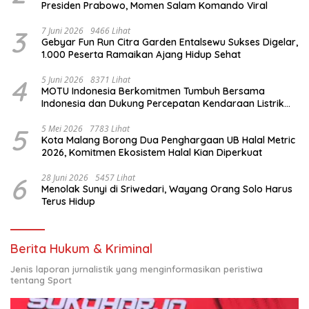
Presiden Prabowo, Momen Salam Komando Viral
3
7 Juni 2026
9466 Lihat
Gebyar Fun Run Citra Garden Entalsewu Sukses Digelar,
1.000 Peserta Ramaikan Ajang Hidup Sehat
4
5 Juni 2026
8371 Lihat
MOTU Indonesia Berkomitmen Tumbuh Bersama
Indonesia dan Dukung Percepatan Kendaraan Listrik
Nasional
5
5 Mei 2026
7783 Lihat
Kota Malang Borong Dua Penghargaan UB Halal Metric
2026, Komitmen Ekosistem Halal Kian Diperkuat
6
28 Juni 2026
5457 Lihat
Menolak Sunyi di Sriwedari, Wayang Orang Solo Harus
Terus Hidup
Berita Hukum & Kriminal
Jenis laporan jurnalistik yang menginformasikan peristiwa
tentang Sport