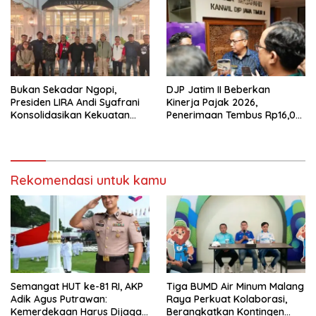
Buka suara
Bukan Sekadar Ngopi,
DJP Jatim II Beberkan
Presiden LIRA Andi Syafrani
Kinerja Pajak 2026,
Konsolidasikan Kekuatan
Penerimaan Tembus Rp16,08
Organisasi di Malang
Triliun dan Tumbuh 25,04
Persen
Rekomendasi untuk kamu
Semangat HUT ke-81 RI, AKP
Tiga BUMD Air Minum Malang
Adik Agus Putrawan:
Raya Perkuat Kolaborasi,
Kemerdekaan Harus Dijaga
Berangkatkan Kontingen