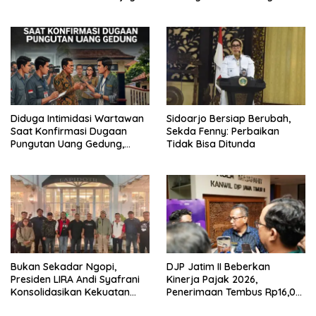
dengan Integritas dan
Menuju Seleksi Atlet
Perang Melawan Narkoba
PORPAMNAS IX 2026
Diduga Intimidasi Wartawan
Sidoarjo Bersiap Berubah,
Saat Konfirmasi Dugaan
Sekda Fenny: Perbaikan
Pungutan Uang Gedung,
Tidak Bisa Ditunda
Anggota Komite SMAN 1
Tumpang ,Ketua DPD IWOI
Buka suara
Bukan Sekadar Ngopi,
DJP Jatim II Beberkan
Presiden LIRA Andi Syafrani
Kinerja Pajak 2026,
Konsolidasikan Kekuatan
Penerimaan Tembus Rp16,08
Organisasi di Malang
Triliun dan Tumbuh 25,04