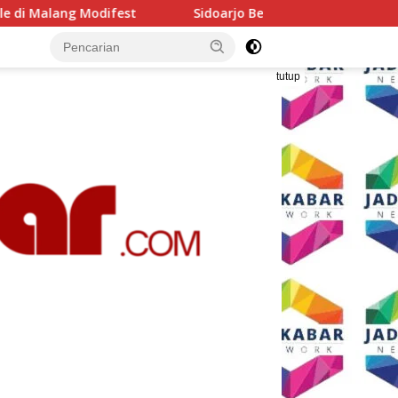
Sidoarjo Bersiap Berubah, Sekda Fenny: Perbaikan Tidak Bisa 
tutup