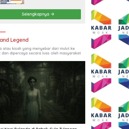
Rp2,5 Juta per Bulan
Selengkapnya
and Legend
ta atau kisah yang menyebar dari mulut ke
t dan dipercaya secara luas oleh masyarakat