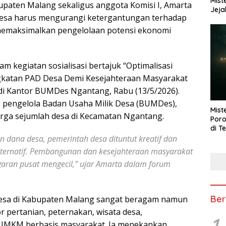
Mist
paten Malang sekaligus anggota Komisi I, Amarta
Jeja
esa harus mengurangi ketergantungan terhadap
 memaksimalkan pengelolaan potensi ekonomi
m kegiatan sosialisasi bertajuk “Optimalisasi
gkatan PAD Desa Demi Kesejahteraan Masyarakat
 di Kantor BUMDes Ngantang, Rabu (13/5/2026).
a, pengelola Badan Usaha Milik Desa (BUMDes),
Mist
arga sejumlah desa di Kecamatan Ngantang.
Poro
di T
 dana desa, pemerintah desa dituntut kreatif dan
lternatif. Pembangunan dan kesejahteraan masyarakat
garan pusat mengecil,” ujar Amarta dalam forum
Ber
 desa di Kabupaten Malang sangat beragam namun
or pertanian, peternakan, wisata desa,
1
UMKM berbasis masyarakat. Ia menekankan