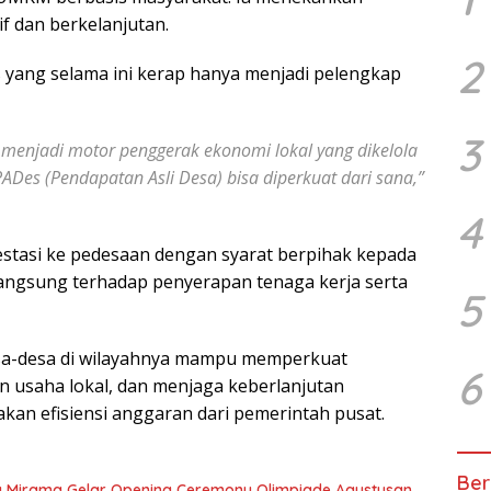
f dan berkelanjutan.
2
yang selama ini kerap hanya menjadi pelengkap
3
menjadi motor penggerak ekonomi lokal yang dikelola
PADes (Pendapatan Asli Desa) bisa diperkuat dari sana,”
4
estasi ke pedesaan dengan syarat berpihak kepada
ngsung terhadap penyerapan tenaga kerja serta
5
a-desa di wilayahnya mampu memperkuat
6
usaha lokal, dan menjaga keberlanjutan
an efisiensi anggaran dari pemerintah pusat.
Ber
g Mirama Gelar Opening Ceremony Olimpiade Agustusan