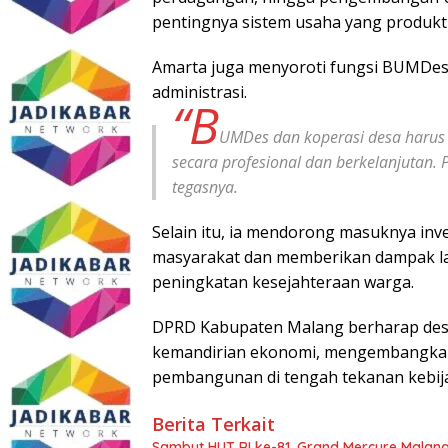
pentingnya sistem usaha yang produkti
Amarta juga menyoroti fungsi BUMDes 
administrasi.
“B
UMDes dan koperasi desa harus 
secara profesional dan berkelanjutan. 
tegasnya.
Selain itu, ia mendorong masuknya inv
masyarakat dan memberikan dampak la
peningkatan kesejahteraan warga.
DPRD Kabupaten Malang berharap des
kemandirian ekonomi, mengembangkan 
pembangunan di tengah tekanan kebijak
Berita Terkait
Sambut HUT RI ke-81, Grand Mercure Malan