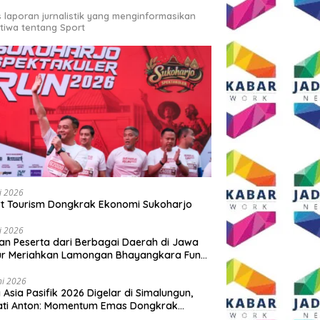
s laporan jurnalistik yang menginformasikan
stiwa tentang Sport
li 2026
t Tourism Dongkrak Ekonomi Sukoharjo
li 2026
an Peserta dari Berbagai Daerah di Jawa
ur Meriahkan Lamongan Bhayangkara Fun
 2026
ni 2026
y Asia Pasifik 2026 Digelar di Simalungun,
ati Anton: Momentum Emas Dongkrak
wisata dan Ekonomi Daerah