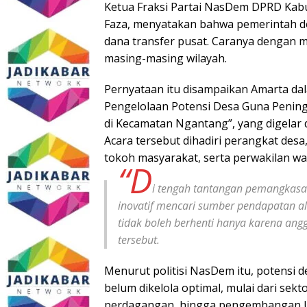
Ketua Fraksi Partai NasDem DPRD Kabu
Faza, menyatakan bahwa pemerintah d
dana transfer pusat. Caranya dengan
masing-masing wilayah.
Pernyataan itu disampaikan Amarta dala
Pengelolaan Potensi Desa Guna Penin
di Kecamatan Ngantang”, yang digelar
Acara tersebut dihadiri perangkat des
tokoh masyarakat, serta perwakilan w
“D
i tengah tantangan pemangkasan
inovatif mencari sumber pendapatan a
tidak boleh berhenti hanya karena ang
tersebut.
Menurut politisi NasDem itu, potensi
belum dikelola optimal, mulai dari sekt
perdagangan, hingga pengembangan 