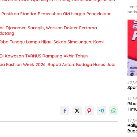
Jeni
peri
, Pastikan Standar Pemenuhan Gizi hingga Pengelolaan
r. Djasamen Saragih, Warisan Dokter Pertama
ndatang
u Toba Tunggu Lampu Hijau, Sekda Simalungun: Kami
 Di Kawasan TARNUS Rampung Akhir Tahun
sia Fashion Week 2026, Bupati Anton: Budaya Harus Jadi
20 Ju
Spor
11 Ju
Ribu
Tim
Bike
17 Ju
Rall
Bup
Pari