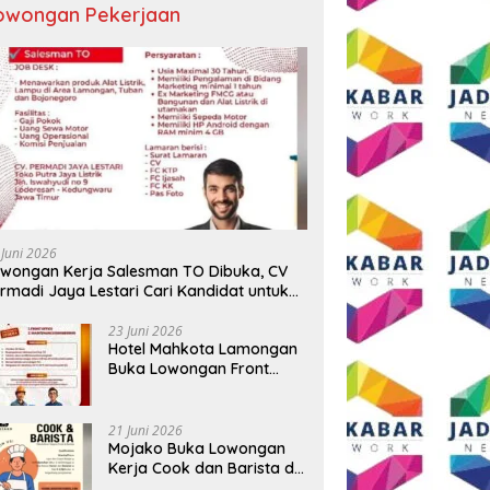
owongan Pekerjaan
 Juni 2026
wongan Kerja Salesman TO Dibuka, CV
rmadi Jaya Lestari Cari Kandidat untuk
ea Lamongan, Tuban, dan Bojonegoro
23 Juni 2026
Hotel Mahkota Lamongan
Buka Lowongan Front
Office dan Maintenance
Engineering, Simak
Syaratnya
21 Juni 2026
Mojako Buka Lowongan
Kerja Cook dan Barista di
Surabaya, Gaji Hingga