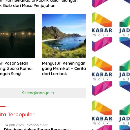
eri Noni Belanda di Pabrik Gula Tulangan,
k Gaib dari Masa Penjajahan
eri Pasar Setan
Menyusuri Keheningan
ng: Suara Ramai
yang Memikat – Cerita
engah Sunyi
dari Lombok
Selengkapnya
ita Terpopuler
14 Juni 2026
525656 Lihat
Diundang dalam Forum Bergengsi