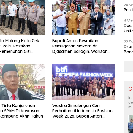
24 Me
Pers
6 Mar
Duel
Unit
ta Malang Kota Cek
Bupati Anton Resmikan
22 Fe
 Polri, Pastikan
Pemugaran Makam dr.
Dram
Pemenuhan Gizi
Djasamen Saragih, Warisan
Bang
engelolaan Limbah
Dokter Pertama Simalungun
 Optimal
Diabadikan untuk Generasi
Mendatang
O
In
de
Tirta Kanjuruhan
Wastra Simalungun Curi
mu
an SPAM Di Kawasan
Perhatian di Indonesia Fashion
Rampung Akhir Tahun
Week 2026, Bupati Anton:
Budaya Harus Jadi Kekuatan
Ekonomi