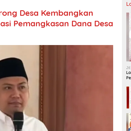
L
orong Desa Kembangkan
ipasi Pemangkasan Dana Desa
26
Lo
Pe
Ar