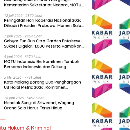
Kementerian Sekretariat Negara, MOTU
Indonesia Tunjukkan Komitmen untuk
Indonesia
12 Juli 2026
9870 Lihat
Peringatan Hari Koperasi Nasional 2026
Dihadiri Presiden Prabowo, Momen Salam
Komando Viral
7 Juni 2026
9464 Lihat
Gebyar Fun Run Citra Garden Entalsewu
Sukses Digelar, 1.000 Peserta Ramaikan
Ajang Hidup Sehat
5 Juni 2026
8370 Lihat
MOTU Indonesia Berkomitmen Tumbuh
Bersama Indonesia dan Dukung
Percepatan Kendaraan Listrik Nasional
5 Mei 2026
7781 Lihat
Kota Malang Borong Dua Penghargaan
UB Halal Metric 2026, Komitmen
Ekosistem Halal Kian Diperkuat
28 Juni 2026
5457 Lihat
Menolak Sunyi di Sriwedari, Wayang
Orang Solo Harus Terus Hidup
ita Hukum & Kriminal