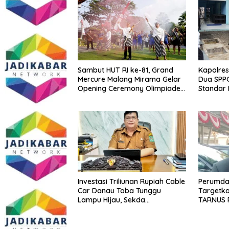
Sambut HUT RI ke-81, Grand
Kapolres
Mercure Malang Mirama Gelar
Dua SPPG
Opening Ceremony Olimpiade
Standar 
Agustusan 2026
hingga P
Berjalan
Investasi Triliunan Rupiah Cable
Perumda 
Car Danau Toba Tunggu
Targetk
Lampu Hijau, Sekda
TARNUS 
Simalungun: Kami Dukung, Tapi
Harus Taat Aturan