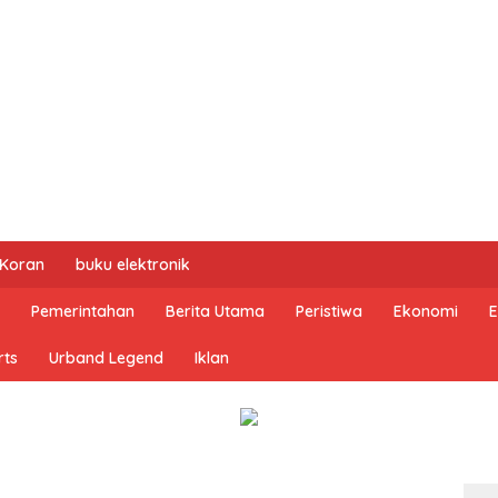
 Koran
buku elektronik
Pemerintahan
Berita Utama
Peristiwa
Ekonomi
E
rts
Urband Legend
Iklan