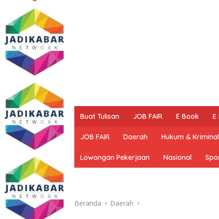
Buat Tulisan
JOB FAIR
E Book
E
JOB FAIR
Daerah
Hukum & Kriminal
Lowongan Pekerjaan
Nasional
Spo
Beranda
Daerah