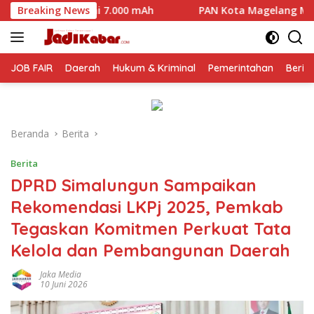
Langsung
00 mAh
Breaking News
PAN Kota Magelang Mulai Panaskan Mesin Politik
ke
konten
JOB FAIR
Daerah
Hukum & Kriminal
Pemerintahan
Berit
Beranda
Berita
Berita
DPRD Simalungun Sampaikan
Rekomendasi LKPj 2025, Pemkab
Tegaskan Komitmen Perkuat Tata
Kelola dan Pembangunan Daerah
Jaka Media
10 Juni 2026