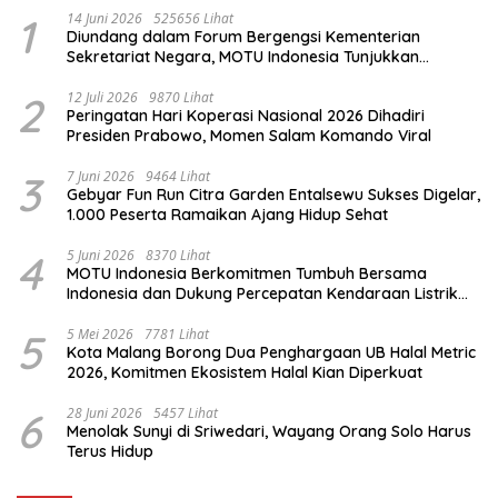
1
14 Juni 2026
525656 Lihat
Diundang dalam Forum Bergengsi Kementerian
Sekretariat Negara, MOTU Indonesia Tunjukkan
Komitmen untuk Indonesia
2
12 Juli 2026
9870 Lihat
Peringatan Hari Koperasi Nasional 2026 Dihadiri
Presiden Prabowo, Momen Salam Komando Viral
3
7 Juni 2026
9464 Lihat
Gebyar Fun Run Citra Garden Entalsewu Sukses Digelar,
1.000 Peserta Ramaikan Ajang Hidup Sehat
4
5 Juni 2026
8370 Lihat
MOTU Indonesia Berkomitmen Tumbuh Bersama
Indonesia dan Dukung Percepatan Kendaraan Listrik
Nasional
5
5 Mei 2026
7781 Lihat
Kota Malang Borong Dua Penghargaan UB Halal Metric
2026, Komitmen Ekosistem Halal Kian Diperkuat
6
28 Juni 2026
5457 Lihat
Menolak Sunyi di Sriwedari, Wayang Orang Solo Harus
Terus Hidup