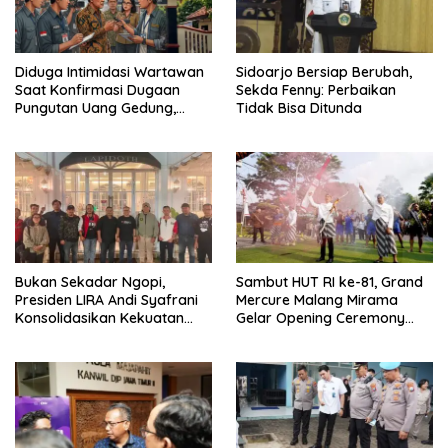
Diduga Intimidasi Wartawan
Sidoarjo Bersiap Berubah,
Saat Konfirmasi Dugaan
Sekda Fenny: Perbaikan
Pungutan Uang Gedung,
Tidak Bisa Ditunda
Anggota Komite SMAN 1
Tumpang ,Ketua DPD IWOI
Buka suara
Bukan Sekadar Ngopi,
Sambut HUT RI ke-81, Grand
Presiden LIRA Andi Syafrani
Mercure Malang Mirama
Konsolidasikan Kekuatan
Gelar Opening Ceremony
Organisasi di Malang
Olimpiade Agustusan 2026