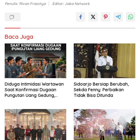
Penulis: Rivan Frasstya
Editor: Jaka Network
Baca Juga
Diduga Intimidasi Wartawan
Sidoarjo Bersiap Berubah,
Saat Konfirmasi Dugaan
Sekda Fenny: Perbaikan
Pungutan Uang Gedung,
Tidak Bisa Ditunda
Anggota Komite SMAN 1
Tumpang ,Ketua DPD IWOI
Buka suara