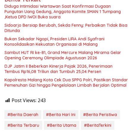
Diduga Intimidasi Wartawan Saat Konfirmasi Dugaan
Pungutan Uang Gedung, Anggota Komite SMAN 1 Tumpang
,Ketua DPD IWOI Buka suara
Sidoarjo Bersiap Berubah, Sekda Fenny: Perbaikan Tidak Bisa
Ditunda
Bukan Sekadar Ngopi, Presiden LIRA Andi Syafrani
Konsolidasikan Kekuatan Organisasi di Malang
Sambut HUT RI ke-81, Grand Mercure Malang Mirama Gelar
Opening Ceremony Olimpiade Agustusan 2026
DJP Jatim II Beberkan Kinerja Pajak 2026, Penerimaan
Tembus Rp16,08 Triliun dan Tumbuh 25,04 Persen
Kapolresta Malang Kota Cek Dua SPPG Polri, Pastikan Standar
Pemenuhan Gizi hingga Pengelolaan Limbah Berjalan Optimal
Post Views:
243
#Berita Daerah
#Berita Hari Ini
#Berita Peristiwa
#Berita Terbaru
#Berita Utama
#BeritaTerkini