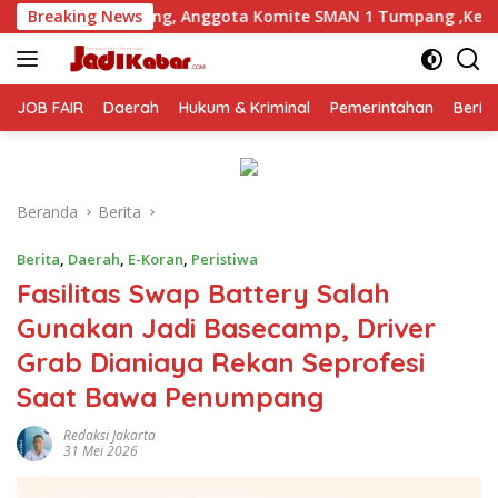
Langsung
ggota Komite SMAN 1 Tumpang ,Ketua DPD IWOI Buka suara
Breaking News
ke
konten
JOB FAIR
Daerah
Hukum & Kriminal
Pemerintahan
Berit
Beranda
Berita
Berita
,
Daerah
,
E-Koran
,
Peristiwa
Fasilitas Swap Battery Salah
Gunakan Jadi Basecamp, Driver
Grab Dianiaya Rekan Seprofesi
Saat Bawa Penumpang
Redaksi Jakarta
31 Mei 2026