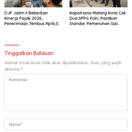
DJP Jatim II Beberkan
Kapolresta Malang Kota Cek
Kinerja Pajak 2026,
Dua SPPG Polri, Pastikan
Penerimaan Tembus Rp16,08
Standar Pemenuhan Gizi
Triliun dan Tumbuh 25,04
hingga Pengelolaan Limbah
Persen
Berjalan Optimal
Tinggalkan Balasan
Alamat email Anda tidak akan dipublikasikan.
Ruas yang wajib
ditandai
*