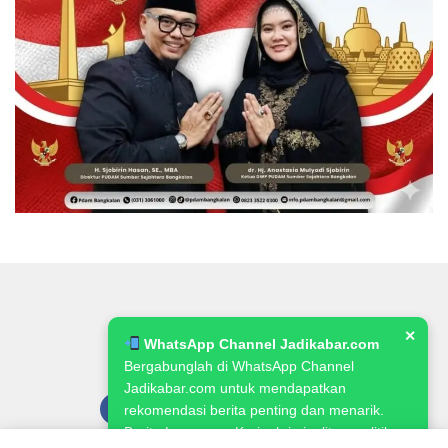
✕
WhatsApp Channel Jadikabar.com
Bergabunglah di WhatsApp Channel
Jadikabar.com untuk mendapatkan
rekomendasi berita penting dan menarik.
Berita Lowongan Kerja, kriminalitas, politik,