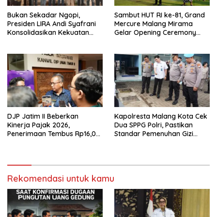
Bukan Sekadar Ngopi,
Sambut HUT RI ke-81, Grand
Presiden LIRA Andi Syafrani
Mercure Malang Mirama
Konsolidasikan Kekuatan
Gelar Opening Ceremony
Organisasi di Malang
Olimpiade Agustusan 2026
DJP Jatim II Beberkan
Kapolresta Malang Kota Cek
Kinerja Pajak 2026,
Dua SPPG Polri, Pastikan
Penerimaan Tembus Rp16,08
Standar Pemenuhan Gizi
Triliun dan Tumbuh 25,04
hingga Pengelolaan Limbah
Persen
Berjalan Optimal
Rekomendasi untuk kamu