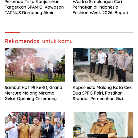
Perumda Tirta Kanjuruhan
Wastra Simalungun Curi
Targetkan SPAM Di Kawasan
Perhatian di Indonesia
TARNUS Rampung Akhir
Fashion Week 2026, Bupati
Tahun
Anton: Budaya Harus Jadi
Kekuatan Ekonomi
Rekomendasi untuk kamu
Sambut HUT RI ke-81, Grand
Kapolresta Malang Kota Cek
Mercure Malang Mirama
Dua SPPG Polri, Pastikan
Gelar Opening Ceremony
Standar Pemenuhan Gizi
Olimpiade Agustusan 2026
hingga Pengelolaan Limbah
Berjalan Optimal