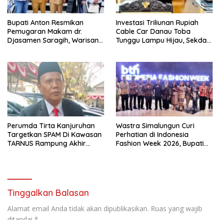
Bupati Anton Resmikan
Investasi Triliunan Rupiah
Pemugaran Makam dr.
Cable Car Danau Toba
Djasamen Saragih, Warisan
Tunggu Lampu Hijau, Sekda
Dokter Pertama Simalungun
Simalungun: Kami Dukung,
Diabadikan untuk Generasi
Tapi Harus Taat Aturan
Mendatang
Perumda Tirta Kanjuruhan
Wastra Simalungun Curi
Targetkan SPAM Di Kawasan
Perhatian di Indonesia
TARNUS Rampung Akhir
Fashion Week 2026, Bupati
Tahun
Anton: Budaya Harus Jadi
Kekuatan Ekonomi
Tinggalkan Balasan
Alamat email Anda tidak akan dipublikasikan.
Ruas yang wajib
ditandai
*