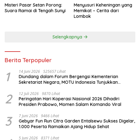
Misteri Pasar Setan Porong:
Menyusuri Keheningan yang
Suara Ramai di Tengah Sunyi
Memikat – Cerita dari
Lombok
Selengkapnya
Berita Terpopuler
1
14 Juni 2026
525657 Lihat
Diundang dalam Forum Bergengsi Kementerian
Sekretariat Negara, MOTU Indonesia Tunjukkan
Komitmen untuk Indonesia
2
12 Juli 2026
9870 Lihat
Peringatan Hari Koperasi Nasional 2026 Dihadiri
Presiden Prabowo, Momen Salam Komando Viral
3
7 Juni 2026
9466 Lihat
Gebyar Fun Run Citra Garden Entalsewu Sukses Digelar,
1.000 Peserta Ramaikan Ajang Hidup Sehat
5 Juni 2026
8371 Lihat