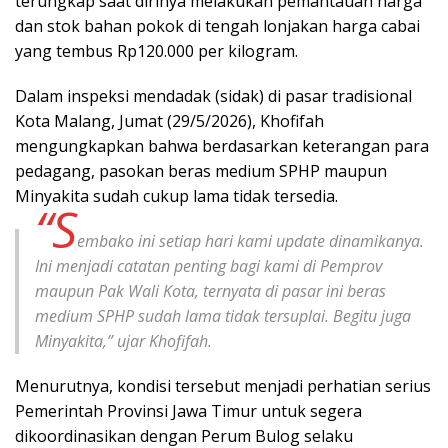
terungkap saat dirinya melakukan pemantauan harga
dan stok bahan pokok di tengah lonjakan harga cabai
yang tembus Rp120.000 per kilogram.
Dalam inspeksi mendadak (sidak) di pasar tradisional
Kota Malang, Jumat (29/5/2026), Khofifah
mengungkapkan bahwa berdasarkan keterangan para
pedagang, pasokan beras medium SPHP maupun
Minyakita sudah cukup lama tidak tersedia.
“S
embako ini setiap hari kami update dinamikanya.
Ini menjadi catatan penting bagi kami di Pemprov
maupun Pak Wali Kota, ternyata di pasar ini beras
medium SPHP sudah lama tidak tersuplai. Begitu juga
Minyakita,” ujar Khofifah.
Menurutnya, kondisi tersebut menjadi perhatian serius
Pemerintah Provinsi Jawa Timur untuk segera
dikoordinasikan dengan Perum Bulog selaku