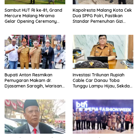
Sambut HUT RI ke-81, Grand
Kapolresta Malang Kota Cek
Mercure Malang Mirama
Dua SPPG Polri, Pastikan
Gelar Opening Ceremony
Standar Pemenuhan Gizi
Olimpiade Agustusan 2026
hingga Pengelolaan Limbah
Berjalan Optimal
Bupati Anton Resmikan
Investasi Triliunan Rupiah
Pemugaran Makam dr.
Cable Car Danau Toba
Djasamen Saragih, Warisan
Tunggu Lampu Hijau, Sekda
Dokter Pertama Simalungun
Simalungun: Kami Dukung,
Diabadikan untuk Generasi
Tapi Harus Taat Aturan
Mendatang