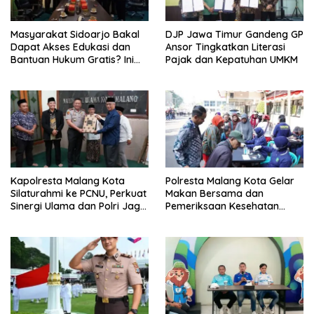
Masyarakat Sidoarjo Bakal
DJP Jawa Timur Gandeng GP
Dapat Akses Edukasi dan
Ansor Tingkatkan Literasi
Bantuan Hukum Gratis? Ini
Pajak dan Kepatuhan UMKM
Hasil Audiensinya
Kapolresta Malang Kota
Polresta Malang Kota Gelar
Silaturahmi ke PCNU, Perkuat
Makan Bersama dan
Sinergi Ulama dan Polri Jaga
Pemeriksaan Kesehatan
Kamtibmas Khususnya
Gratis, Perkuat Pelayanan
Persoalan Sosial
untuk Masyarakat