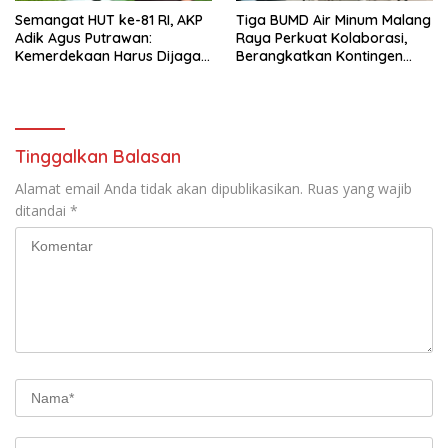
Semangat HUT ke-81 RI, AKP
Tiga BUMD Air Minum Malang
Adik Agus Putrawan:
Raya Perkuat Kolaborasi,
Kemerdekaan Harus Dijaga
Berangkatkan Kontingen
dengan Integritas dan
Menuju Seleksi Atlet
Perang Melawan Narkoba
PORPAMNAS IX 2026
Tinggalkan Balasan
Alamat email Anda tidak akan dipublikasikan.
Ruas yang wajib
ditandai
*