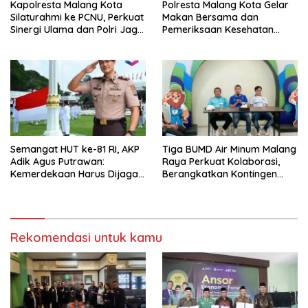
Kapolresta Malang Kota
Polresta Malang Kota Gelar
Silaturahmi ke PCNU, Perkuat
Makan Bersama dan
Sinergi Ulama dan Polri Jaga
Pemeriksaan Kesehatan
Kamtibmas Khususnya
Gratis, Perkuat Pelayanan
Persoalan Sosial
untuk Masyarakat
Semangat HUT ke-81 RI, AKP
Tiga BUMD Air Minum Malang
Adik Agus Putrawan:
Raya Perkuat Kolaborasi,
Kemerdekaan Harus Dijaga
Berangkatkan Kontingen
dengan Integritas dan
Menuju Seleksi Atlet
Perang Melawan Narkoba
PORPAMNAS IX 2026
Rekomendasi untuk kamu