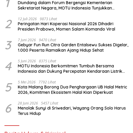
1
Diundang dalam Forum Bergengsi Kementerian
Sekretariat Negara, MOTU Indonesia Tunjukkan
Komitmen untuk Indonesia
2
12 Juli 2026
9873 Lihat
Peringatan Hari Koperasi Nasional 2026 Dihadiri
Presiden Prabowo, Momen Salam Komando Viral
3
7 Juni 2026
9470 Lihat
Gebyar Fun Run Citra Garden Entalsewu Sukses Digelar,
1.000 Peserta Ramaikan Ajang Hidup Sehat
4
5 Juni 2026
8375 Lihat
MOTU Indonesia Berkomitmen Tumbuh Bersama
Indonesia dan Dukung Percepatan Kendaraan Listrik
Nasional
5
5 Mei 2026
7792 Lihat
Kota Malang Borong Dua Penghargaan UB Halal Metric
2026, Komitmen Ekosistem Halal Kian Diperkuat
6
28 Juni 2026
5457 Lihat
Menolak Sunyi di Sriwedari, Wayang Orang Solo Harus
Terus Hidup