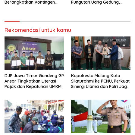
Berangkatkan Kontingen
Pungutan Uang Gedung,
Menuju Seleksi Atlet
Anggota Komite SMAN 1
PORPAMNAS IX 2026
Tumpang ,Ketua DPD IWOI
Buka suara
Rekomendasi untuk kamu
DJP Jawa Timur Gandeng GP
Kapolresta Malang Kota
Ansor Tingkatkan Literasi
Silaturahmi ke PCNU, Perkuat
Pajak dan Kepatuhan UMKM
Sinergi Ulama dan Polri Jaga
Kamtibmas Khususnya
Persoalan Sosial