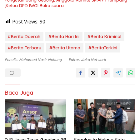
,Ketua DPD IWOI Buka suara
Post Views:
90
#Berita Daerah
#Berita Hari Ini
#Berita Kriminal
#Berita Terbaru
#Berita Utama
#BeritaTerkini
Penulis: Mohamad Nasir Nuhung
Editor: Jaka Network
Baca Juga
DJP Jawa Timur Gandeng GP
Kapolresta Malang Kota