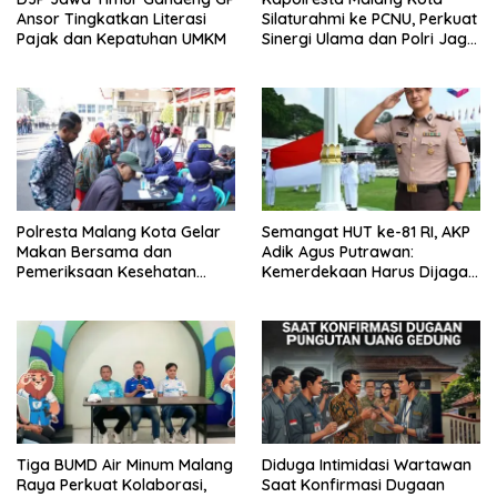
Ansor Tingkatkan Literasi
Silaturahmi ke PCNU, Perkuat
Pajak dan Kepatuhan UMKM
Sinergi Ulama dan Polri Jaga
Kamtibmas Khususnya
Persoalan Sosial
Polresta Malang Kota Gelar
Semangat HUT ke-81 RI, AKP
Makan Bersama dan
Adik Agus Putrawan:
Pemeriksaan Kesehatan
Kemerdekaan Harus Dijaga
Gratis, Perkuat Pelayanan
dengan Integritas dan
untuk Masyarakat
Perang Melawan Narkoba
Tiga BUMD Air Minum Malang
Diduga Intimidasi Wartawan
Raya Perkuat Kolaborasi,
Saat Konfirmasi Dugaan