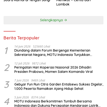
Suara Ramai di Tengah Sunyi
Memikat – Cerita dari
Lombok
Selengkapnya
Berita Terpopuler
1
14 Juni 2026
525660 Lihat
Diundang dalam Forum Bergengsi Kementerian
Sekretariat Negara, MOTU Indonesia Tunjukkan
Komitmen untuk Indonesia
2
12 Juli 2026
9872 Lihat
Peringatan Hari Koperasi Nasional 2026 Dihadiri
Presiden Prabowo, Momen Salam Komando Viral
3
7 Juni 2026
9469 Lihat
Gebyar Fun Run Citra Garden Entalsewu Sukses Digelar,
1.000 Peserta Ramaikan Ajang Hidup Sehat
4
5 Juni 2026
8374 Lihat
MOTU Indonesia Berkomitmen Tumbuh Bersama
Indonesia dan Dukung Percepatan Kendaraan Listrik