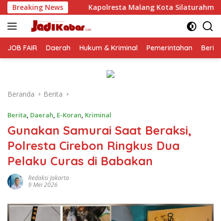
Langsung
resta Malang Kota Silaturahmi ke PCNU, Perkuat Sinergi Ulama
Breaking News
ke
konten
JOB FAIR
Daerah
Hukum & Kriminal
Pemerintahan
Berit
Beranda
Berita
Berita
,
Daerah
,
E-Koran
,
Kriminal
Gunakan Samurai Saat Beraksi,
Polresta Cirebon Ringkus Dua
Pelaku Curas di Babakan
Redaksi Jakarta
9 Mei 2026