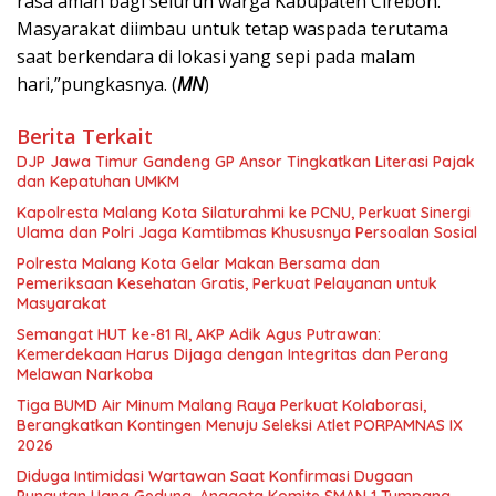
rasa aman bagi seluruh warga Kabupaten Cirebon.
Masyarakat diimbau untuk tetap waspada terutama
saat berkendara di lokasi yang sepi pada malam
hari,”pungkasnya. (
MN
)
Berita Terkait
DJP Jawa Timur Gandeng GP Ansor Tingkatkan Literasi Pajak
dan Kepatuhan UMKM
Kapolresta Malang Kota Silaturahmi ke PCNU, Perkuat Sinergi
Ulama dan Polri Jaga Kamtibmas Khususnya Persoalan Sosial
Polresta Malang Kota Gelar Makan Bersama dan
Pemeriksaan Kesehatan Gratis, Perkuat Pelayanan untuk
Masyarakat
Semangat HUT ke-81 RI, AKP Adik Agus Putrawan:
Kemerdekaan Harus Dijaga dengan Integritas dan Perang
Melawan Narkoba
Tiga BUMD Air Minum Malang Raya Perkuat Kolaborasi,
Berangkatkan Kontingen Menuju Seleksi Atlet PORPAMNAS IX
2026
Diduga Intimidasi Wartawan Saat Konfirmasi Dugaan
Pungutan Uang Gedung, Anggota Komite SMAN 1 Tumpang