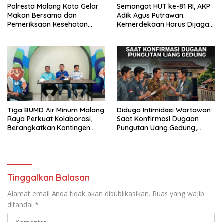
Polresta Malang Kota Gelar
Semangat HUT ke-81 RI, AKP
Makan Bersama dan
Adik Agus Putrawan:
Pemeriksaan Kesehatan
Kemerdekaan Harus Dijaga
Gratis, Perkuat Pelayanan
dengan Integritas dan
untuk Masyarakat
Perang Melawan Narkoba
Tiga BUMD Air Minum Malang
Diduga Intimidasi Wartawan
Raya Perkuat Kolaborasi,
Saat Konfirmasi Dugaan
Berangkatkan Kontingen
Pungutan Uang Gedung,
Menuju Seleksi Atlet
Anggota Komite SMAN 1
PORPAMNAS IX 2026
Tumpang ,Ketua DPD IWOI
Buka suara
Tinggalkan Balasan
Alamat email Anda tidak akan dipublikasikan.
Ruas yang wajib
ditandai
*