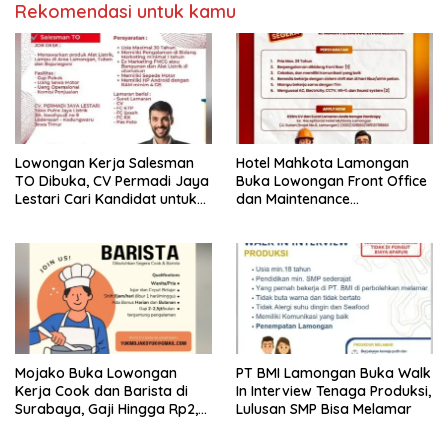
Rekomendasi untuk kamu
Lowongan Kerja Salesman
Hotel Mahkota Lamongan
TO Dibuka, CV Permadi Jaya
Buka Lowongan Front Office
Lestari Cari Kandidat untuk
dan Maintenance
Area Lamongan, Tuban, dan
Engineering, Simak
Bojonegoro
Syaratnya
Mojako Buka Lowongan
PT BMI Lamongan Buka Walk
Kerja Cook dan Barista di
In Interview Tenaga Produksi,
Surabaya, Gaji Hingga Rp2,5
Lulusan SMP Bisa Melamar
Juta per Bulan