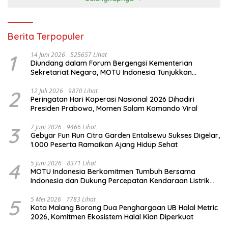
Berita Terpopuler
1
14 Juni 2026
525657 Lihat
Diundang dalam Forum Bergengsi Kementerian
Sekretariat Negara, MOTU Indonesia Tunjukkan
Komitmen untuk Indonesia
2
12 Juli 2026
9870 Lihat
Peringatan Hari Koperasi Nasional 2026 Dihadiri
Presiden Prabowo, Momen Salam Komando Viral
3
7 Juni 2026
9466 Lihat
Gebyar Fun Run Citra Garden Entalsewu Sukses Digelar,
1.000 Peserta Ramaikan Ajang Hidup Sehat
4
5 Juni 2026
8371 Lihat
MOTU Indonesia Berkomitmen Tumbuh Bersama
Indonesia dan Dukung Percepatan Kendaraan Listrik
Nasional
5
5 Mei 2026
7783 Lihat
Kota Malang Borong Dua Penghargaan UB Halal Metric
2026, Komitmen Ekosistem Halal Kian Diperkuat