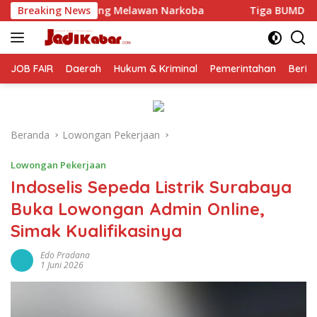
Langsung
elawan Narkoba
Breaking News
Tiga BUMD Air Minum Malang Raya Perk
ke
konten
JOB FAIR
Daerah
Hukum & Kriminal
Pemerintahan
Berit
Beranda
Lowongan Pekerjaan
Lowongan Pekerjaan
Indoselis Sepeda Listrik Surabaya
Buka Lowongan Admin Online,
Simak Kualifikasinya
Edo Pradana
1 Juni 2026