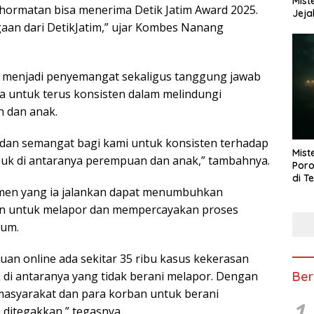
Mist
kehormatan bisa menerima Detik Jatim Award 2025.
Jeja
aan dari DetikJatim,” ujar Kombes Nanang
 menjadi penyemangat sekaligus tanggung jawab
ta untuk terus konsisten dalam melindungi
 dan anak.
 dan semangat bagi kami untuk konsisten terhadap
Mist
uk di antaranya perempuan dan anak,” tambahnya.
Poro
di T
men yang ia jalankan dapat menumbuhkan
an untuk melapor dan mempercayakan proses
kum.
n online ada sekitar 35 ribu kasus kekerasan
Ber
di antaranya yang tidak berani melapor. Dengan
masyarakat dan para korban untuk berani
1
ditegakkan,” tegasnya.