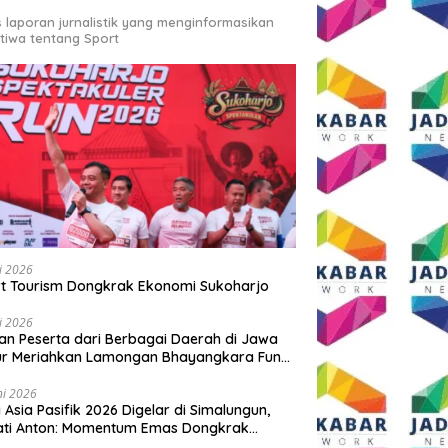
s laporan jurnalistik yang menginformasikan
stiwa tentang Sport
li 2026
t Tourism Dongkrak Ekonomi Sukoharjo
li 2026
an Peserta dari Berbagai Daerah di Jawa
ur Meriahkan Lamongan Bhayangkara Fun
 2026
ni 2026
y Asia Pasifik 2026 Digelar di Simalungun,
ati Anton: Momentum Emas Dongkrak
wisata dan Ekonomi Daerah