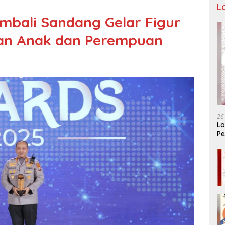
L
mbali Sandang Gelar Figur
gan Anak dan Perempuan
26
Lo
Pe
Ar