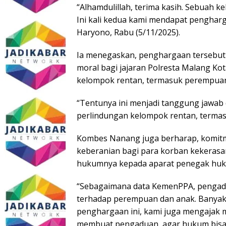
“Alhamdulillah, terima kasih. Sebuah 
Ini kali kedua kami mendapat pengharg
Haryono, Rabu (5/11/2025).
Ia menegaskan, penghargaan tersebut
moral bagi jajaran Polresta Malang Ko
kelompok rentan, termasuk perempuan
“Tentunya ini menjadi tanggung jawab
perlindungan kelompok rentan, termas
Kombes Nanang juga berharap, komit
keberanian bagi para korban kekeras
hukumnya kepada aparat penegak hu
“Sebagaimana data KemenPPA, pengadua
terhadap perempuan dan anak. Banyak 
penghargaan ini, kami juga mengajak 
membuat pengaduan, agar hukum bisa 