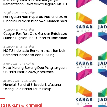
Kementerian Sekretariat Negara, MOTU
Indonesia Tunjukkan Komitmen untuk
Indonesia
12 Juli 2026
9872 Lihat
Peringatan Hari Koperasi Nasional 2026
Dihadiri Presiden Prabowo, Momen Salam
Komando Viral
7 Juni 2026
9468 Lihat
Gebyar Fun Run Citra Garden Entalsewu
Sukses Digelar, 1.000 Peserta Ramaikan
Ajang Hidup Sehat
5 Juni 2026
8373 Lihat
MOTU Indonesia Berkomitmen Tumbuh
Bersama Indonesia dan Dukung
Percepatan Kendaraan Listrik Nasional
5 Mei 2026
7784 Lihat
Kota Malang Borong Dua Penghargaan
UB Halal Metric 2026, Komitmen
Ekosistem Halal Kian Diperkuat
28 Juni 2026
5457 Lihat
Menolak Sunyi di Sriwedari, Wayang
Orang Solo Harus Terus Hidup
ita Hukum & Kriminal