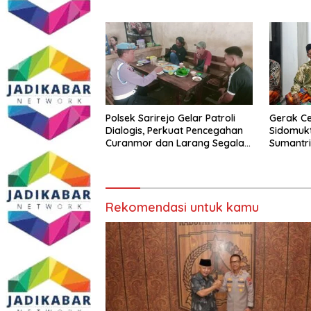
Penegak
Polsek Sarirejo Gelar Patroli
Gerak C
Dialogis, Perkuat Pencegahan
Sidomukt
Curanmor dan Larang Segala
Sumantri
Bentuk Perjudian
Kewaspa
Curanmo
Kamtibm
Rekomendasi untuk kamu