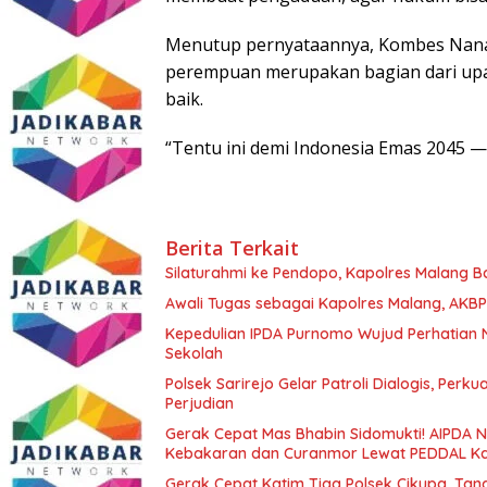
Menutup pernyataannya, Kombes Nan
perempuan merupakan bagian dari up
baik.
“Tentu ini demi Indonesia Emas 2045 —
Berita Terkait
Silaturahmi ke Pendopo, Kapolres Malang 
Awali Tugas sebagai Kapolres Malang, AKBP
Kepedulian IPDA Purnomo Wujud Perhatian 
Sekolah
Polsek Sarirejo Gelar Patroli Dialogis, Pe
Perjudian
Gerak Cepat Mas Bhabin Sidomukti! AIPDA
Kebakaran dan Curanmor Lewat PEDDAL K
Gerak Cepat Katim Tiga Polsek Cikupa, Tan