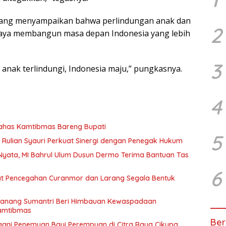
ang menyampaikan bahwa perlindungan anak dan
2
aya membangun masa depan Indonesia yang lebih
3
 anak terlindungi, Indonesia maju,” pungkasnya.
4
Bahas Kamtibmas Bareng Bupati
5
 Rulian Syauri Perkuat Sinergi dengan Penegak Hukum
Nyata, MI Bahrul Ulum Dusun Dermo Terima Bantuan Tas
6
rkuat Pencegahan Curanmor dan Larang Segala Bentuk
 Nanang Sumantri Beri Himbauan Kewaspadaan
amtibmas
Ber
gani Penemuan Bayi Perempuan di Citra Raya Cikupa