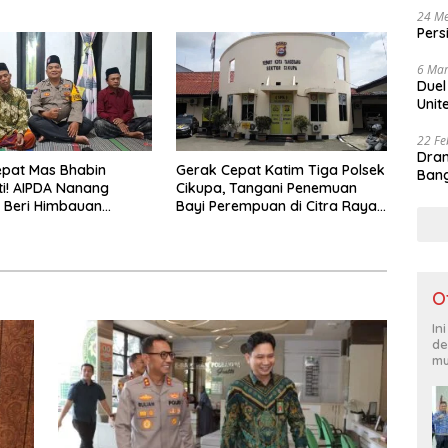
 Hukum
Terima Bantuan Tas Sekolah
24 Me
Pers
6 Mar
Duel
Unit
22 Fe
Dram
epat Mas Bhabin
Gerak Cepat Katim Tiga Polsek
Bang
i! AIPDA Nanang
Cikupa, Tangani Penemuan
 Beri Himbauan
Bayi Perempuan di Citra Raya
daan Kebakaran dan
Cikupa
r Lewat PEDDAL
as
O
In
de
mu