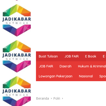
Buat Tulisan
JOB FAIR
E Book
E
JOB FAIR
Daerah
Hukum & Kriminal
Lowongan Pekerjaan
Nasional
Spo
Beranda
Polri