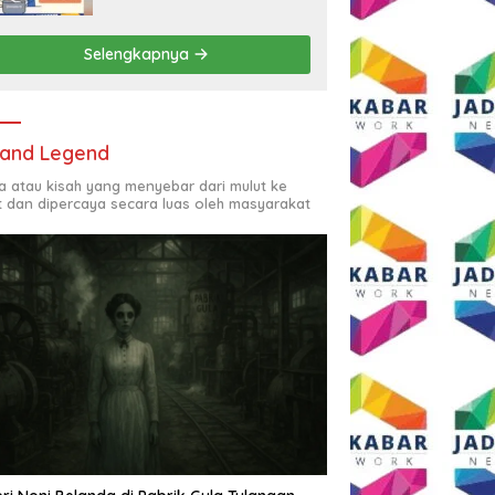
Rp2,5 Juta per Bulan
Selengkapnya
and Legend
ta atau kisah yang menyebar dari mulut ke
t dan dipercaya secara luas oleh masyarakat