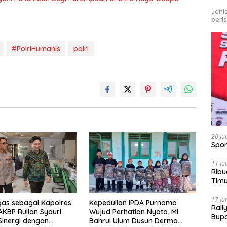
Jeni
peri
#PolriHumanis
polri
20 Ju
Spor
11 Ju
Ribu
Tim
Bike
17 Ju
gas sebagai Kapolres
Kepedulian IPDA Purnomo
Rall
AKBP Rulian Syauri
Wujud Perhatian Nyata, MI
Bup
Sinergi dengan
Bahrul Ulum Dusun Dermo
Pari