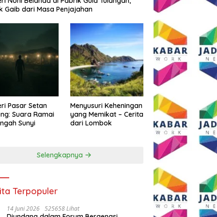
eri Noni Belanda di Pabrik Gula Tulangan,
k Gaib dari Masa Penjajahan
eri Pasar Setan
Menyusuri Keheningan
ng: Suara Ramai
yang Memikat – Cerita
engah Sunyi
dari Lombok
Selengkapnya
ita Terpopuler
14 Juni 2026
525658 Lihat
Diundang dalam Forum Bergengsi