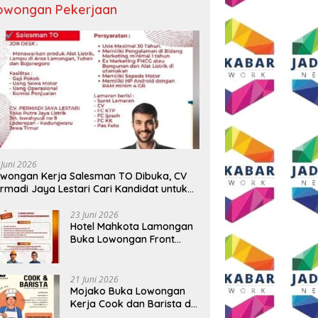
owongan Pekerjaan
 Juni 2026
wongan Kerja Salesman TO Dibuka, CV
rmadi Jaya Lestari Cari Kandidat untuk
ea Lamongan, Tuban, dan Bojonegoro
23 Juni 2026
Hotel Mahkota Lamongan
Buka Lowongan Front
Office dan Maintenance
Engineering, Simak
Syaratnya
21 Juni 2026
Mojako Buka Lowongan
Kerja Cook dan Barista di
Surabaya, Gaji Hingga