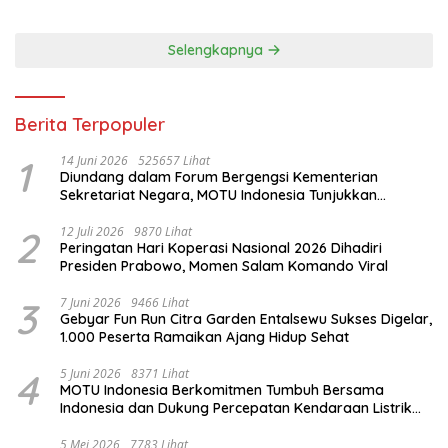
Selengkapnya
Berita Terpopuler
1
14 Juni 2026
525657 Lihat
Diundang dalam Forum Bergengsi Kementerian
Sekretariat Negara, MOTU Indonesia Tunjukkan
Komitmen untuk Indonesia
2
12 Juli 2026
9870 Lihat
Peringatan Hari Koperasi Nasional 2026 Dihadiri
Presiden Prabowo, Momen Salam Komando Viral
3
7 Juni 2026
9466 Lihat
Gebyar Fun Run Citra Garden Entalsewu Sukses Digelar,
1.000 Peserta Ramaikan Ajang Hidup Sehat
4
5 Juni 2026
8371 Lihat
MOTU Indonesia Berkomitmen Tumbuh Bersama
Indonesia dan Dukung Percepatan Kendaraan Listrik
Nasional
5 Mei 2026
7783 Lihat