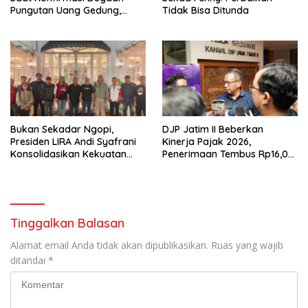
Pungutan Uang Gedung,
Tidak Bisa Ditunda
Anggota Komite SMAN 1
Tumpang ,Ketua DPD IWOI
Buka suara
Bukan Sekadar Ngopi,
DJP Jatim II Beberkan
Presiden LIRA Andi Syafrani
Kinerja Pajak 2026,
Konsolidasikan Kekuatan
Penerimaan Tembus Rp16,08
Organisasi di Malang
Triliun dan Tumbuh 25,04
Persen
Tinggalkan Balasan
Alamat email Anda tidak akan dipublikasikan.
Ruas yang wajib
ditandai
*