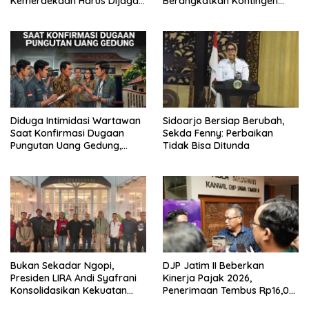
Kemerdekaan Harus Dijaga
Berangkatkan Kontingen
dengan Integritas dan
Menuju Seleksi Atlet
Perang Melawan Narkoba
PORPAMNAS IX 2026
Diduga Intimidasi Wartawan
Sidoarjo Bersiap Berubah,
Saat Konfirmasi Dugaan
Sekda Fenny: Perbaikan
Pungutan Uang Gedung,
Tidak Bisa Ditunda
Anggota Komite SMAN 1
Tumpang ,Ketua DPD IWOI
Buka suara
Bukan Sekadar Ngopi,
DJP Jatim II Beberkan
Presiden LIRA Andi Syafrani
Kinerja Pajak 2026,
Konsolidasikan Kekuatan
Penerimaan Tembus Rp16,08
Organisasi di Malang
Triliun dan Tumbuh 25,04