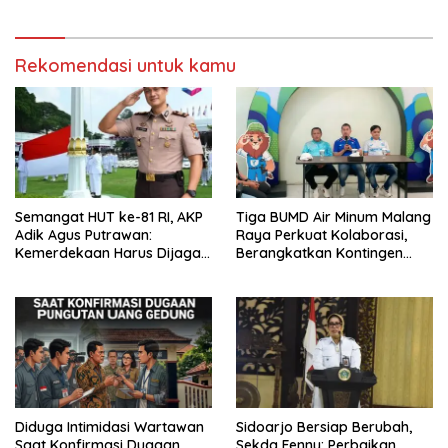
Persen
Rekomendasi untuk kamu
Semangat HUT ke-81 RI, AKP
Tiga BUMD Air Minum Malang
Adik Agus Putrawan:
Raya Perkuat Kolaborasi,
Kemerdekaan Harus Dijaga
Berangkatkan Kontingen
dengan Integritas dan
Menuju Seleksi Atlet
Perang Melawan Narkoba
PORPAMNAS IX 2026
Diduga Intimidasi Wartawan
Sidoarjo Bersiap Berubah,
Saat Konfirmasi Dugaan
Sekda Fenny: Perbaikan