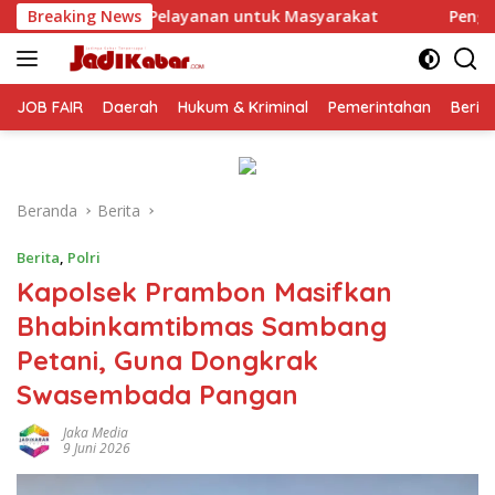
Langsung
 untuk Masyarakat
Breaking News
Pengungkapan 17 Kasus, Polres Mal
ke
konten
JOB FAIR
Daerah
Hukum & Kriminal
Pemerintahan
Berit
Beranda
Berita
Berita
,
Polri
Kapolsek Prambon Masifkan
Bhabinkamtibmas Sambang
Petani, Guna Dongkrak
Swasembada Pangan
Jaka Media
9 Juni 2026