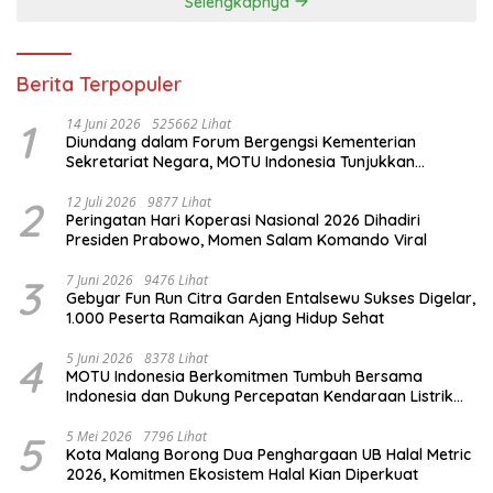
Selengkapnya
Berita Terpopuler
1
14 Juni 2026
525662 Lihat
Diundang dalam Forum Bergengsi Kementerian
Sekretariat Negara, MOTU Indonesia Tunjukkan
Komitmen untuk Indonesia
2
12 Juli 2026
9877 Lihat
Peringatan Hari Koperasi Nasional 2026 Dihadiri
Presiden Prabowo, Momen Salam Komando Viral
3
7 Juni 2026
9476 Lihat
Gebyar Fun Run Citra Garden Entalsewu Sukses Digelar,
1.000 Peserta Ramaikan Ajang Hidup Sehat
4
5 Juni 2026
8378 Lihat
MOTU Indonesia Berkomitmen Tumbuh Bersama
Indonesia dan Dukung Percepatan Kendaraan Listrik
Nasional
5
5 Mei 2026
7796 Lihat
Kota Malang Borong Dua Penghargaan UB Halal Metric
2026, Komitmen Ekosistem Halal Kian Diperkuat