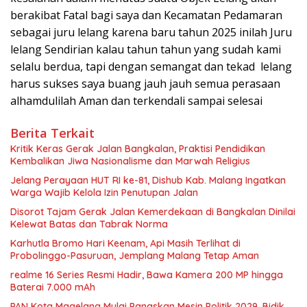
berakibat Fatal bagi saya dan Kecamatan Pedamaran
sebagai juru lelang karena baru tahun 2025 inilah Juru
lelang Sendirian kalau tahun tahun yang sudah kami
selalu berdua, tapi dengan semangat dan tekad lelang
harus sukses saya buang jauh jauh semua perasaan
alhamdulilah Aman dan terkendali sampai selesai
Berita Terkait
Kritik Keras Gerak Jalan Bangkalan, Praktisi Pendidikan
Kembalikan Jiwa Nasionalisme dan Marwah Religius
Jelang Perayaan HUT RI ke-81, Dishub Kab. Malang Ingatkan
Warga Wajib Kelola Izin Penutupan Jalan
Disorot Tajam Gerak Jalan Kemerdekaan di Bangkalan Dinilai
Kelewat Batas dan Tabrak Norma
Karhutla Bromo Hari Keenam, Api Masih Terlihat di
Probolinggo-Pasuruan, Jemplang Malang Tetap Aman
realme 16 Series Resmi Hadir, Bawa Kamera 200 MP hingga
Baterai 7.000 mAh
PAN Kota Magelang Mulai Panaskan Mesin Politik 2029, Bidik