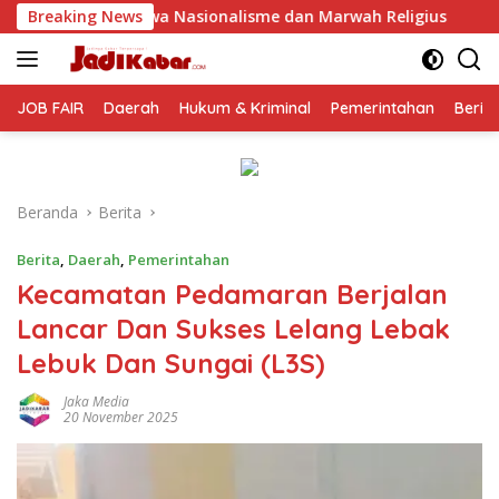
Langsung
ionalisme dan Marwah Religius
Breaking News
Jelang Perayaan HUT RI 
ke
konten
JOB FAIR
Daerah
Hukum & Kriminal
Pemerintahan
Berit
Beranda
Berita
Berita
,
Daerah
,
Pemerintahan
Kecamatan Pedamaran Berjalan
Lancar Dan Sukses Lelang Lebak
Lebuk Dan Sungai (L3S)
Jaka Media
20 November 2025