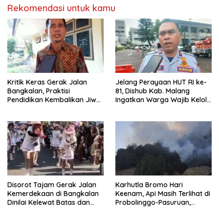
Rekomendasi untuk kamu
Kritik Keras Gerak Jalan
Jelang Perayaan HUT RI ke-
Bangkalan, Praktisi
81, Dishub Kab. Malang
Pendidikan Kembalikan Jiwa
Ingatkan Warga Wajib Kelola
Nasionalisme dan Marwah
Izin Penutupan Jalan
Religius
Disorot Tajam Gerak Jalan
Karhutla Bromo Hari
Kemerdekaan di Bangkalan
Keenam, Api Masih Terlihat di
Dinilai Kelewat Batas dan
Probolinggo-Pasuruan,
Tabrak Norma
Jemplang Malang Tetap