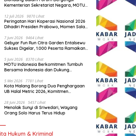
Kementerian Sekretariat Negara, MOTU
Indonesia Tunjukkan Komitmen untuk
Indonesia
12 Juli 2026
9870 Lihat
Peringatan Hari Koperasi Nasional 2026
Dihadiri Presiden Prabowo, Momen Salam
Komando Viral
7 Juni 2026
9464 Lihat
Gebyar Fun Run Citra Garden Entalsewu
Sukses Digelar, 1.000 Peserta Ramaikan
Ajang Hidup Sehat
5 Juni 2026
8370 Lihat
MOTU Indonesia Berkomitmen Tumbuh
Bersama Indonesia dan Dukung
Percepatan Kendaraan Listrik Nasional
5 Mei 2026
7781 Lihat
Kota Malang Borong Dua Penghargaan
UB Halal Metric 2026, Komitmen
Ekosistem Halal Kian Diperkuat
28 Juni 2026
5457 Lihat
Menolak Sunyi di Sriwedari, Wayang
Orang Solo Harus Terus Hidup
ita Hukum & Kriminal