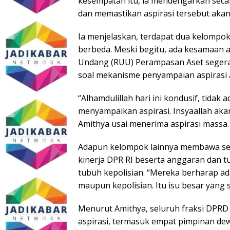
kesempatan itu, ia mendengarkan seca
dan memastikan aspirasi tersebut akan
Ia menjelaskan, terdapat dua kelomp
berbeda. Meski begitu, ada kesamaan 
Undang (RUU) Perampasan Aset segera 
soal mekanisme penyampaian aspirasi ag
“Alhamdulillah hari ini kondusif, tidak
menyampaikan aspirasi. Insyaallah akan
Amithya usai menerima aspirasi massa.
Adapun kelompok lainnya membawa semb
kinerja DPR RI beserta anggaran dan t
tubuh kepolisian. “Mereka berharap ad
maupun kepolisian. Itu isu besar yan
Menurut Amithya, seluruh fraksi DPRD
aspirasi, termasuk empat pimpinan de