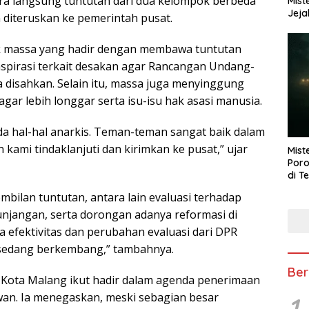
ra langsung tuntutan dari dua kelompok berbeda
Mist
Jeja
 diteruskan ke pemerintah pusat.
ok massa yang hadir dengan membawa tuntutan
aspirasi terkait desakan agar Rancangan Undang-
disahkan. Selain itu, massa juga menyinggung
ar lebih longgar serta isu-isu hak asasi manusia.
 ada hal-hal anarkis. Teman-teman sangat baik dalam
 kami tindaklanjuti dan kirimkan ke pusat,” ujar
Mist
Poro
di T
ilan tuntutan, antara lain evaluasi terhadap
unjangan, serta dorongan adanya reformasi di
a efektivitas dan perubahan evaluasi dari DPR
g sedang berkembang,” tambahnya.
Ber
 Kota Malang ikut hadir dalam agenda penerimaan
wan. Ia menegaskan, meski sebagian besar
1