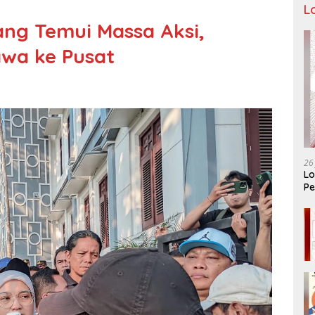
L
ng Temui Massa Aksi,
awa ke Pusat
26
Lo
Pe
Ar