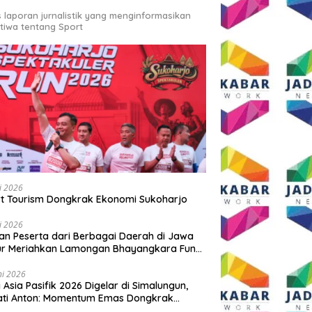
s laporan jurnalistik yang menginformasikan
stiwa tentang Sport
li 2026
t Tourism Dongkrak Ekonomi Sukoharjo
li 2026
an Peserta dari Berbagai Daerah di Jawa
ur Meriahkan Lamongan Bhayangkara Fun
 2026
ni 2026
y Asia Pasifik 2026 Digelar di Simalungun,
ati Anton: Momentum Emas Dongkrak
wisata dan Ekonomi Daerah