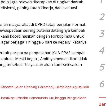
poin juga relevan diterapkan di tingkat daerah.
fisiensi, peningkatan kinerja, dan evaluasi
2
nan masyarakat di DPRD tetap berjalan normal.
3
waspadaan seiring potensi datangnya kembali
n kami koordinasikan dengan Forkopimda untuk
gar berjaga 1 hingga 5 hari ke depan,” katanya.
4
terkait paripurna pengesahan KUA-PPAS sempat
spirasi. Meski begitu, Amithya memastikan tidak
5
ng tersebut. “Insyaallah akan kami selesaikan
6
g Mirama Gelar Opening Ceremony Olimpiade Agustusan
, Pastikan Standar Pemenuhan Gizi hingga Pengelolaan
Ber