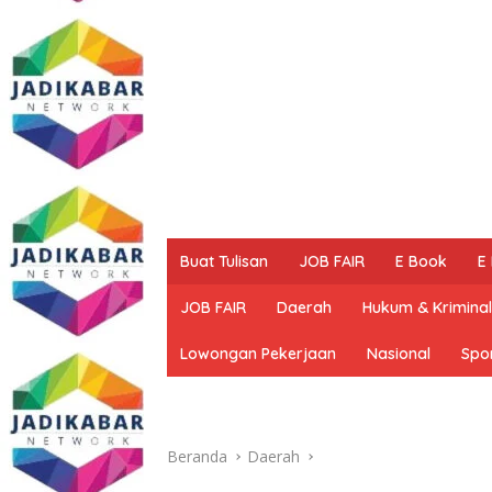
Buat Tulisan
JOB FAIR
E Book
E
JOB FAIR
Daerah
Hukum & Kriminal
Lowongan Pekerjaan
Nasional
Spo
Beranda
Daerah