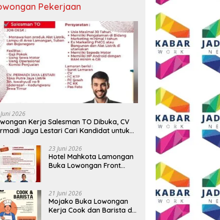
owongan Pekerjaan
 Juni 2026
wongan Kerja Salesman TO Dibuka, CV
rmadi Jaya Lestari Cari Kandidat untuk
ea Lamongan, Tuban, dan Bojonegoro
23 Juni 2026
Hotel Mahkota Lamongan
Buka Lowongan Front
Office dan Maintenance
Engineering, Simak
Syaratnya
21 Juni 2026
Mojako Buka Lowongan
Kerja Cook dan Barista di
Surabaya, Gaji Hingga