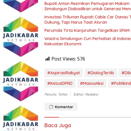
Bupati Anton Resmikan Pemugaran Makam d
Simalungun Diabadikan untuk Generasi Me
Investasi Triliunan Rupiah Cable Car Dana
Dukung, Tapi Harus Taat Aturan
Perumda Tirta Kanjuruhan Targetkan SPAM
Wastra Simalungun Curi Perhatian di Indone
Kekuatan Ekonomi
Post Views:
576
#AspirasiRakyat
#DialogTertib
#Di
#KetuaDPRD
#MassaAksi
#PolitikIn
Penulis: Tofan
Editor: Redaksi
Komentar
Baca Juga