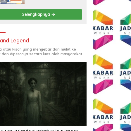
Rp2,5 Juta per Bulan
Selengkapnya
and Legend
ta atau kisah yang menyebar dari mulut ke
t dan dipercaya secara luas oleh masyarakat