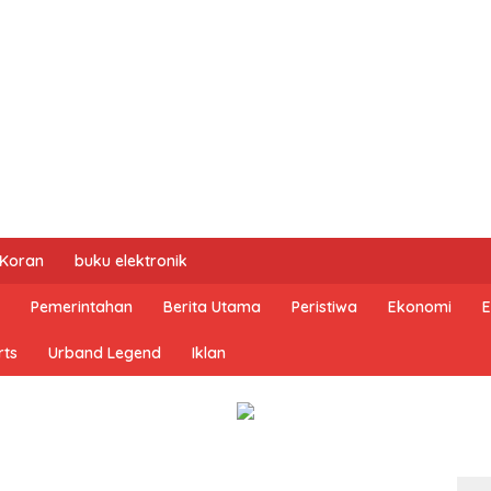
 Koran
buku elektronik
Pemerintahan
Berita Utama
Peristiwa
Ekonomi
E
rts
Urband Legend
Iklan