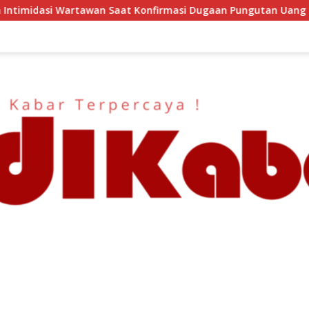
irmasi Dugaan Pungutan Uang Gedung, Anggota Komite SMAN 1