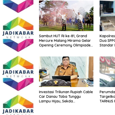
Sambut HUT RI ke-81, Grand
Kapolres
Mercure Malang Mirama Gelar
Dua SPPG
Opening Ceremony Olimpiade
Standar 
Agustusan 2026
hingga P
Berjalan
Investasi Triliunan Rupiah Cable
Perumda 
Car Danau Toba Tunggu
Targetk
Lampu Hijau, Sekda
TARNUS 
Simalungun: Kami Dukung, Tapi
Harus Taat Aturan