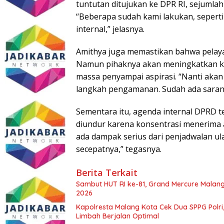
tuntutan ditujukan ke DPR RI, sejumlah 
“Beberapa sudah kami lakukan, seperti e
internal,” jelasnya.
Amithya juga memastikan bahwa pelaya
Namun pihaknya akan meningkatkan ke
massa penyampai aspirasi. “Nanti aka
langkah pengamanan. Sudah ada saran a
Sementara itu, agenda internal DPRD 
diundur karena konsentrasi menerima a
ada dampak serius dari penjadwalan ula
secepatnya,” tegasnya.
Berita Terkait
Sambut HUT RI ke-81, Grand Mercure Malan
2026
Kapolresta Malang Kota Cek Dua SPPG Polri
Limbah Berjalan Optimal