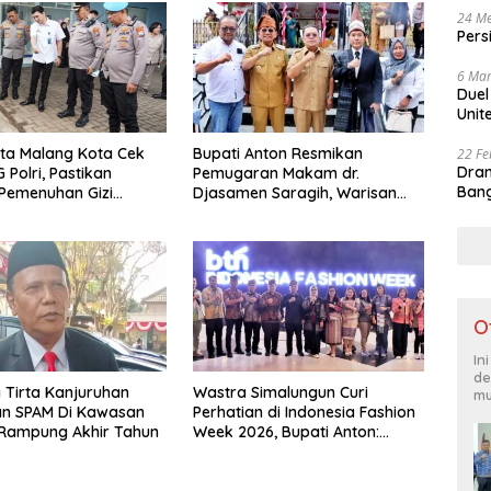
24 Me
Pers
6 Mar
Duel
Unit
ta Malang Kota Cek
Bupati Anton Resmikan
22 Fe
Dram
 Polri, Pastikan
Pemugaran Makam dr.
Bang
Pemenuhan Gizi
Djasamen Saragih, Warisan
engelolaan Limbah
Dokter Pertama Simalungun
 Optimal
Diabadikan untuk Generasi
Mendatang
O
In
de
Tirta Kanjuruhan
Wastra Simalungun Curi
mu
an SPAM Di Kawasan
Perhatian di Indonesia Fashion
Rampung Akhir Tahun
Week 2026, Bupati Anton:
Budaya Harus Jadi Kekuatan
Ekonomi