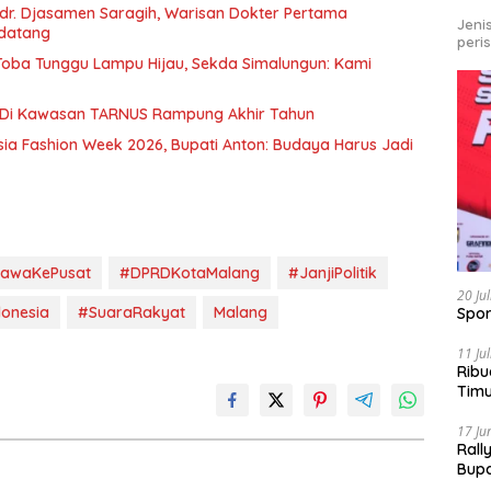
r. Djasamen Saragih, Warisan Dokter Pertama
Jeni
ndatang
peri
u Toba Tunggu Lampu Hijau, Sekda Simalungun: Kami
 Di Kawasan TARNUS Rampung Akhir Tahun
sia Fashion Week 2026, Bupati Anton: Budaya Harus Jadi
bawaKePusat
#DPRDKotaMalang
#JanjiPolitik
20 Ju
donesia
#SuaraRakyat
Malang
Spor
11 Ju
Ribu
Tim
Bike
17 Ju
Rall
Bup
Pari