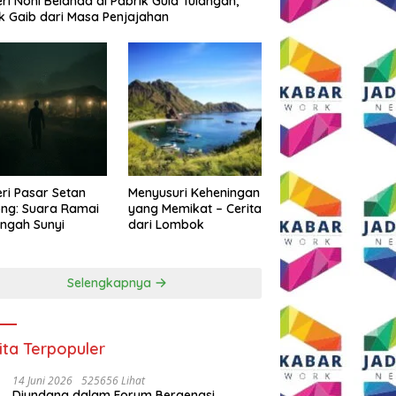
eri Noni Belanda di Pabrik Gula Tulangan,
k Gaib dari Masa Penjajahan
eri Pasar Setan
Menyusuri Keheningan
ng: Suara Ramai
yang Memikat – Cerita
engah Sunyi
dari Lombok
Selengkapnya
ita Terpopuler
14 Juni 2026
525656 Lihat
Diundang dalam Forum Bergengsi