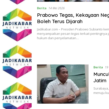
Berita
14 Mei 2026
Prabowo Tegas, Kekayaan Neg
Boleh Terus Dijarah
Jadikabar.com – Presiden Prabowo Subianto kem
menyampaikan pesan tegas terkait pentingnya
hukum dan penyelamatan…
Berita
19
Muncul
Jatim
Surabaya,
menuju ku