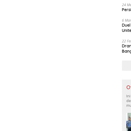
24 Me
Pers
6 Mar
Duel
Unit
22 Fe
Dram
Bang
O
In
de
mu