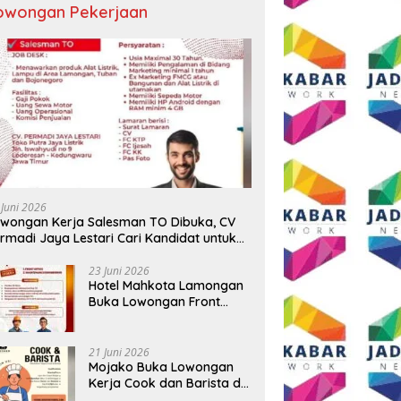
owongan Pekerjaan
 Sekadar Ngopi, Presiden
Sambut HUT RI ke-81, Grand
D
Andi Syafrani
Mercure Malang Mirama Gelar
P
lidasikan Kekuatan
Opening Ceremony Olimpiade
T
isasi di Malang
Agustusan 2026
T
 Juni 2026
wongan Kerja Salesman TO Dibuka, CV
rmadi Jaya Lestari Cari Kandidat untuk
ea Lamongan, Tuban, dan Bojonegoro
23 Juni 2026
Hotel Mahkota Lamongan
Buka Lowongan Front
Office dan Maintenance
Engineering, Simak
Syaratnya
21 Juni 2026
Mojako Buka Lowongan
Kerja Cook dan Barista di
Surabaya, Gaji Hingga