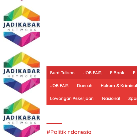
Buat Tulisan
JOB FAIR
E Book
E
JOB FAIR
Daerah
Hukum & Kriminal
Lowongan Pekerjaan
Nasional
Spo
#PolitikIndonesia