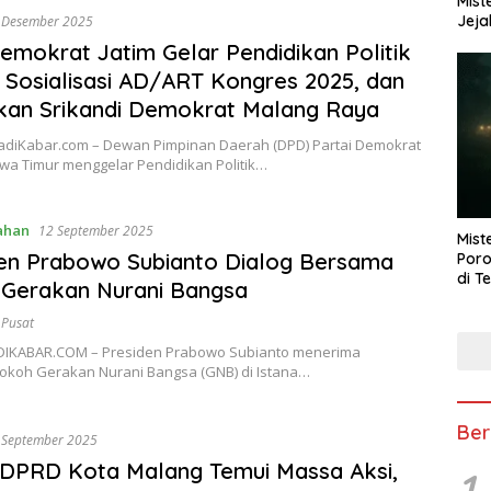
Mist
Jeja
 Desember 2025
mokrat Jatim Gelar Pendidikan Politik
 Sosialisasi AD/ART Kongres 2025, dan
kan Srikandi Demokrat Malang Raya
adiKabar.com – Dewan Pimpinan Daerah (DPD) Partai Demokrat
awa Timur menggelar Pendidikan Politik…
ahan
12 September 2025
Mist
en Prabowo Subianto Dialog Bersama
Poro
di T
 Gerakan Nurani Bangsa
 Pusat
JADIKABAR.COM – Presiden Prabowo Subianto menerima
tokoh Gerakan Nurani Bangsa (GNB) di Istana…
Ber
 September 2025
DPRD Kota Malang Temui Massa Aksi,
1