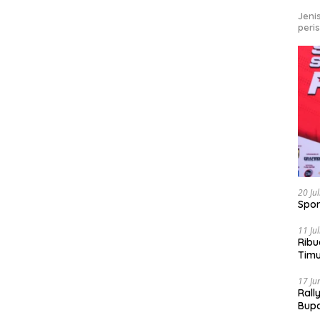
Jeni
peri
20 Ju
Spor
11 Ju
Ribu
Tim
Bike
17 Ju
Rall
Bup
Pari