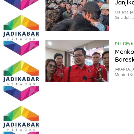
Janjik
Malang, J
Sirraduhit
Peristiwa
Menkop
Baresk
JAKARTA, 
Menteri Ko