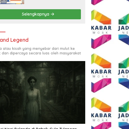
Rp2,5 Juta per Bulan
Selengkapnya
and Legend
ta atau kisah yang menyebar dari mulut ke
t dan dipercaya secara luas oleh masyarakat