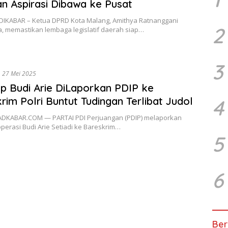
an Aspirasi Dibawa ke Pusat
ADIKABAR – Ketua DPRD Kota Malang, Amithya Ratnanggani
2
a, memastikan lembaga legislatif daerah siap…
3
27 Mei 2025
 Budi Arie DiLaporkan PDIP ke
rim Polri Buntut Tudingan Terlibat Judol
4
JADKABAR.COM — PARTAI PDI Perjuangan (PDIP) melaporkan
perasi Budi Arie Setiadi ke Bareskrim…
5
6
Ber