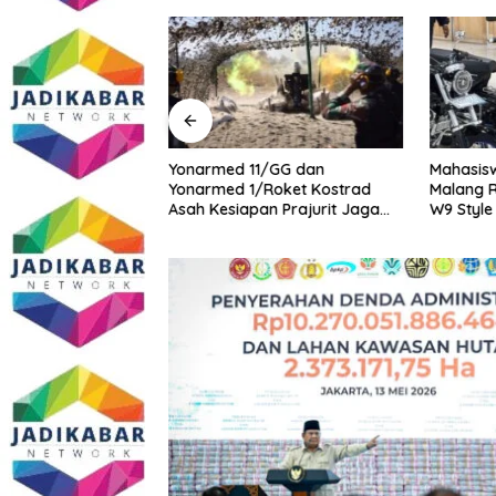
midasi Wartawan
Yonarmed 11/GG dan
Mahasisw
masi Dugaan
Yonarmed 1/Roket Kostrad
Malang R
ang Gedung,
Asah Kesiapan Prajurit Jaga
W9 Style
ite SMAN 1
Kedaulatan NKRI
tua DPD IWOI