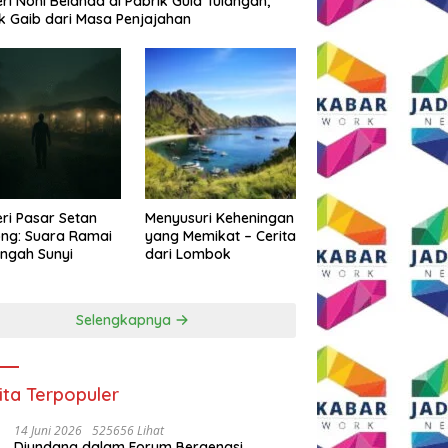
eri Noni Belanda di Pabrik Gula Tulangan,
k Gaib dari Masa Penjajahan
eri Pasar Setan
Menyusuri Keheningan
ng: Suara Ramai
yang Memikat – Cerita
engah Sunyi
dari Lombok
Selengkapnya
ita Terpopuler
14 Juni 2026
525656 Lihat
Diundang dalam Forum Bergengsi