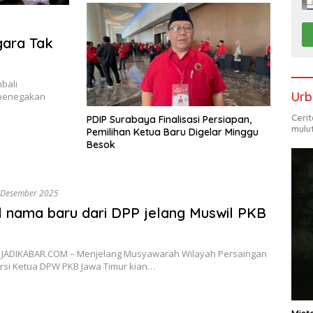
ara Tak
bali
Urb
 penegakan
Ceri
PDIP Surabaya Finalisasi Persiapan,
mulu
Pemilihan Ketua Baru Digelar Minggu
Besok
 Desember 2025
 nama baru dari DPP jelang Muswil PKB
 JADIKABAR.COM – Menjelang Musyawarah Wilayah Persaingan
rsi Ketua DPW PKB Jawa Timur kian…