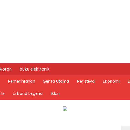
 Koran
buku elektronik
Pemerintahan
Berita Utama
Peristiwa
Ekonomi
E
rts
Urband Legend
Iklan