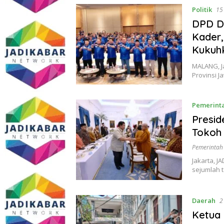
Politik
15
DPD De
Kader,
Kukuh
MALANG, J
Provinsi J
Pemerint
Presid
Tokoh
Pemerintah
Jakarta, 
sejumlah 
Daerah
2
Ketua 