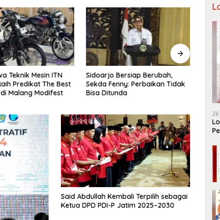
L
a Teknik Mesin ITN
Sidoarjo Bersiap Berubah,
Bukan
aih Predikat The Best
Sekda Fenny: Perbaikan Tidak
LIRA 
 di Malang Modifest
Bisa Ditunda
Konso
Organ
26
Lo
Pe
Ar
Said Abdullah Kembali Terpilih sebagai
Ketua DPD PDI-P Jatim 2025–2030