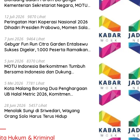
Kementerian Sekretariat Negara, MOTU
Indonesia Tunjukkan Komitmen untuk
Indonesia
12 Juli 2026
9870 Lihat
Peringatan Hari Koperasi Nasional 2026
Dihadiri Presiden Prabowo, Momen Salam
Komando Viral
7 Juni 2026
9464 Lihat
Gebyar Fun Run Citra Garden Entalsewu
Sukses Digelar, 1.000 Peserta Ramaikan
Ajang Hidup Sehat
5 Juni 2026
8370 Lihat
MOTU Indonesia Berkomitmen Tumbuh
Bersama Indonesia dan Dukung
Percepatan Kendaraan Listrik Nasional
5 Mei 2026
7781 Lihat
Kota Malang Borong Dua Penghargaan
UB Halal Metric 2026, Komitmen
Ekosistem Halal Kian Diperkuat
28 Juni 2026
5457 Lihat
Menolak Sunyi di Sriwedari, Wayang
Orang Solo Harus Terus Hidup
ita Hukum & Kriminal