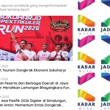
s laporan jurnalistik yang menginformasikan
stiwa tentang Sport
li 2026
t Tourism Dongkrak Ekonomi Sukoharjo
li 2026
an Peserta dari Berbagai Daerah di Jawa
ur Meriahkan Lamongan Bhayangkara Fun
 2026
ni 2026
y Asia Pasifik 2026 Digelar di Simalungun,
ati Anton: Momentum Emas Dongkrak
wisata dan Ekonomi Daerah