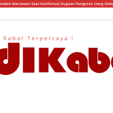
firmasi Dugaan Pungutan Uang Gedung, Anggota Komite SMAN 