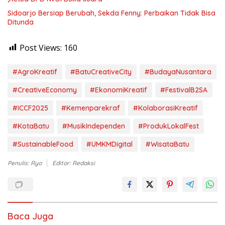
Sidoarjo Bersiap Berubah, Sekda Fenny: Perbaikan Tidak Bisa
Ditunda
Post Views:
160
#AgroKreatif
#BatuCreativeCity
#BudayaNusantara
#CreativeEconomy
#EkonomiKreatif
#FestivalB2SA
#ICCF2025
#Kemenparekraf
#KolaborasiKreatif
#KotaBatu
#MusikIndependen
#ProdukLokalFest
#SustainableFood
#UMKMDigital
#WisataBatu
Penulis: Ryo
Editor: Redaksi
Baca Juga