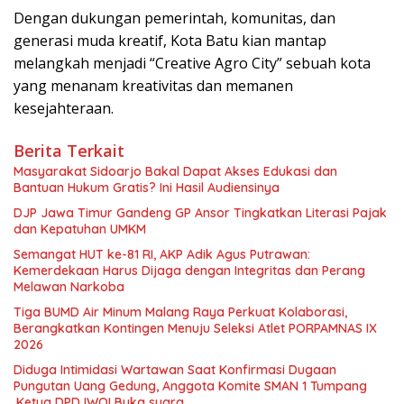
Dengan dukungan pemerintah, komunitas, dan
generasi muda kreatif, Kota Batu kian mantap
melangkah menjadi “Creative Agro City” sebuah kota
yang menanam kreativitas dan memanen
kesejahteraan.
Berita Terkait
Masyarakat Sidoarjo Bakal Dapat Akses Edukasi dan
Bantuan Hukum Gratis? Ini Hasil Audiensinya
DJP Jawa Timur Gandeng GP Ansor Tingkatkan Literasi Pajak
dan Kepatuhan UMKM
Semangat HUT ke-81 RI, AKP Adik Agus Putrawan:
Kemerdekaan Harus Dijaga dengan Integritas dan Perang
Melawan Narkoba
Tiga BUMD Air Minum Malang Raya Perkuat Kolaborasi,
Berangkatkan Kontingen Menuju Seleksi Atlet PORPAMNAS IX
2026
Diduga Intimidasi Wartawan Saat Konfirmasi Dugaan
Pungutan Uang Gedung, Anggota Komite SMAN 1 Tumpang
,Ketua DPD IWOI Buka suara