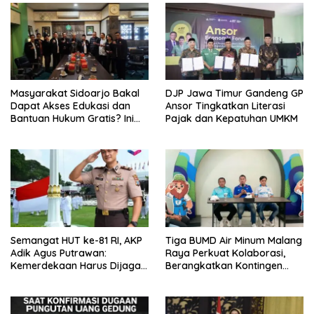
Masyarakat Sidoarjo Bakal
DJP Jawa Timur Gandeng GP
Dapat Akses Edukasi dan
Ansor Tingkatkan Literasi
Bantuan Hukum Gratis? Ini
Pajak dan Kepatuhan UMKM
Hasil Audiensinya
Semangat HUT ke-81 RI, AKP
Tiga BUMD Air Minum Malang
Adik Agus Putrawan:
Raya Perkuat Kolaborasi,
Kemerdekaan Harus Dijaga
Berangkatkan Kontingen
dengan Integritas dan
Menuju Seleksi Atlet
Perang Melawan Narkoba
PORPAMNAS IX 2026