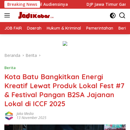
Langsung
ya
Breaking News
DJP Jawa Timur Gandeng GP Ansor Tingkatkan Liter
ke
konten
JOB FAIR
Daerah
Hukum & Kriminal
Pemerintahan
Berit
Beranda
Berita
Berita
Kota Batu Bangkitkan Energi
Kreatif Lewat Produk Lokal Fest #7
& Festival Pangan B2SA Jajanan
Lokal di ICCF 2025
Jaka Media
13 November 2025