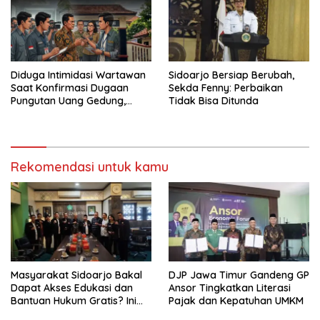
Diduga Intimidasi Wartawan
Sidoarjo Bersiap Berubah,
Saat Konfirmasi Dugaan
Sekda Fenny: Perbaikan
Pungutan Uang Gedung,
Tidak Bisa Ditunda
Anggota Komite SMAN 1
Tumpang ,Ketua DPD IWOI
Buka suara
Rekomendasi untuk kamu
Masyarakat Sidoarjo Bakal
DJP Jawa Timur Gandeng GP
Dapat Akses Edukasi dan
Ansor Tingkatkan Literasi
Bantuan Hukum Gratis? Ini
Pajak dan Kepatuhan UMKM
Hasil Audiensinya