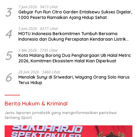
3
7 Juni 2026
9473 Lihat
Gebyar Fun Run Citra Garden Entalsewu Sukses Digelar,
1.000 Peserta Ramaikan Ajang Hidup Sehat
4
5 Juni 2026
8377 Lihat
MOTU Indonesia Berkomitmen Tumbuh Bersama
Indonesia dan Dukung Percepatan Kendaraan Listrik
Nasional
5
5 Mei 2026
7795 Lihat
Kota Malang Borong Dua Penghargaan UB Halal Metric
2026, Komitmen Ekosistem Halal Kian Diperkuat
6
28 Juni 2026
5460 Lihat
Menolak Sunyi di Sriwedari, Wayang Orang Solo Harus
Terus Hidup
Berita Hukum & Kriminal
Jenis laporan jurnalistik yang menginformasikan peristiwa
tentang Sport