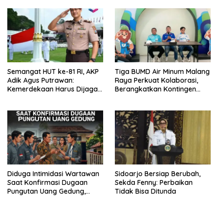
Semangat HUT ke-81 RI, AKP
Tiga BUMD Air Minum Malang
Adik Agus Putrawan:
Raya Perkuat Kolaborasi,
Kemerdekaan Harus Dijaga
Berangkatkan Kontingen
dengan Integritas dan
Menuju Seleksi Atlet
Perang Melawan Narkoba
PORPAMNAS IX 2026
Diduga Intimidasi Wartawan
Sidoarjo Bersiap Berubah,
Saat Konfirmasi Dugaan
Sekda Fenny: Perbaikan
Pungutan Uang Gedung,
Tidak Bisa Ditunda
Anggota Komite SMAN 1
Tumpang ,Ketua DPD IWOI
Buka suara