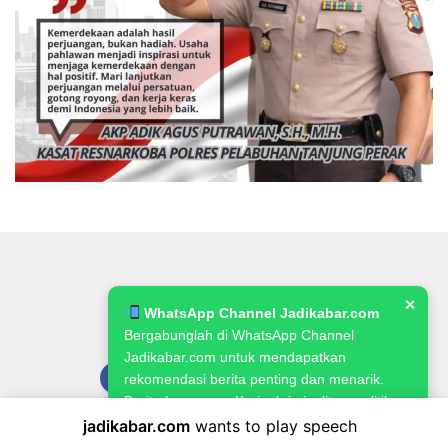
✕
WhatsApp Channel Jadikabar.com
Bergabunglah di WhatsApp Channel
Jadikabar.com untuk mendapatkan
rekomendasi berita penting dan menarik.
Berita Lowongan Kerja, kriminalitas, politik,
pemerintahan, pertanian & ketahanan
jadikabar.com
wants to play speech
Pedoman Media Siber
Kode Etik Jurnalistik
Redaksi
pangan.