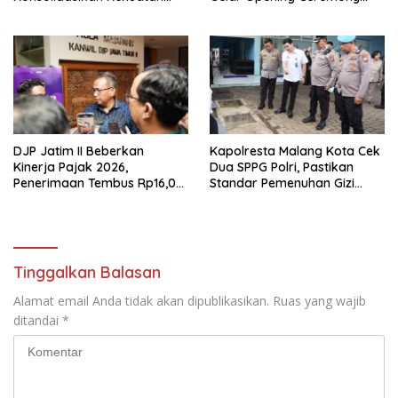
Organisasi di Malang
Olimpiade Agustusan 2026
DJP Jatim II Beberkan
Kapolresta Malang Kota Cek
Kinerja Pajak 2026,
Dua SPPG Polri, Pastikan
Penerimaan Tembus Rp16,08
Standar Pemenuhan Gizi
Triliun dan Tumbuh 25,04
hingga Pengelolaan Limbah
Persen
Berjalan Optimal
Tinggalkan Balasan
Alamat email Anda tidak akan dipublikasikan.
Ruas yang wajib
ditandai
*