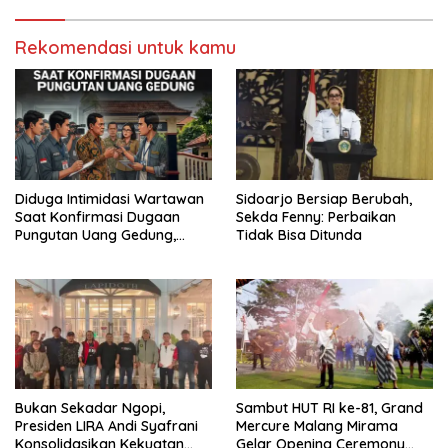
Rekomendasi untuk kamu
Diduga Intimidasi Wartawan
Sidoarjo Bersiap Berubah,
Saat Konfirmasi Dugaan
Sekda Fenny: Perbaikan
Pungutan Uang Gedung,
Tidak Bisa Ditunda
Anggota Komite SMAN 1
Tumpang ,Ketua DPD IWOI
Buka suara
Bukan Sekadar Ngopi,
Sambut HUT RI ke-81, Grand
Presiden LIRA Andi Syafrani
Mercure Malang Mirama
Konsolidasikan Kekuatan
Gelar Opening Ceremony