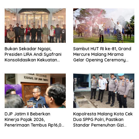
Anggota Komite SMAN 1
Tumpang ,Ketua DPD IWOI
Buka suara
Bukan Sekadar Ngopi,
Sambut HUT RI ke-81, Grand
Presiden LIRA Andi Syafrani
Mercure Malang Mirama
Konsolidasikan Kekuatan
Gelar Opening Ceremony
Organisasi di Malang
Olimpiade Agustusan 2026
DJP Jatim II Beberkan
Kapolresta Malang Kota Cek
Kinerja Pajak 2026,
Dua SPPG Polri, Pastikan
Penerimaan Tembus Rp16,08
Standar Pemenuhan Gizi
Triliun dan Tumbuh 25,04
hingga Pengelolaan Limbah
Persen
Berjalan Optimal