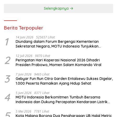
Selengkapnya
Berita Terpopuler
1
14 Juni 2026
525657 Lihat
Diundang dalam Forum Bergengsi Kementerian
Sekretariat Negara, MOTU Indonesia Tunjukkan
Komitmen untuk Indonesia
2
12 Juli 2026
9870 Lihat
Peringatan Hari Koperasi Nasional 2026 Dihadiri
Presiden Prabowo, Momen Salam Komando Viral
3
7 Juni 2026
9465 Lihat
Gebyar Fun Run Citra Garden Entalsewu Sukses Digelar,
1.000 Peserta Ramaikan Ajang Hidup Sehat
4
5 Juni 2026
8371 Lihat
MOTU Indonesia Berkomitmen Tumbuh Bersama
Indonesia dan Dukung Percepatan Kendaraan Listrik
Nasional
5
5 Mei 2026
7781 Lihat
Kota Malang Borong Dua Penghargaan UB Halal Metric