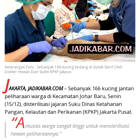
Keterangan Foto : Sebanyak 166 Kucing Sedang di Suntik Steril Oleh
Dokter Hewan Dari Sudin KPKP Jakpus
J
AKARTA, JADIKABAR.COM
– Sebanyak 166 kucing jantan
peliharaan warga di Kecamatan Johar Baru, Senin
(15/12), disterilisasi jajaran Suku Dinas Ketahanan
Pangan, Kelautan dan Perikanan (KPKP) Jakarta Pusat.
“A
ntusias warga sangat tinggi untuk mensterilisasi
hewan peliharaannya.”