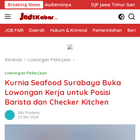
Langsung
inya
Breaking News
DJP Jawa Timur Gandeng GP Ansor Tingkatkan Li
ke
konten
JOB FAIR
Daerah
Hukum & Kriminal
Pemerintahan
Berit
Beranda
Lowongan Pekerjaan
Lowongan Pekerjaan
Kurnia Seafood Surabaya Buka
Lowongan Kerja untuk Posisi
Barista dan Checker Kitchen
Edo Pradana
25 Mei 2026