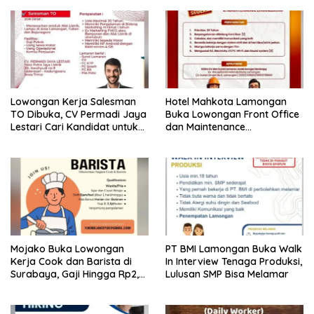
Lowongan Kerja Salesman
Hotel Mahkota Lamongan
TO Dibuka, CV Permadi Jaya
Buka Lowongan Front Office
Lestari Cari Kandidat untuk
dan Maintenance
Area Lamongan, Tuban, dan
Engineering, Simak
Bojonegoro
Syaratnya
Mojako Buka Lowongan
PT BMI Lamongan Buka Walk
Kerja Cook dan Barista di
In Interview Tenaga Produksi,
Surabaya, Gaji Hingga Rp2,5
Lulusan SMP Bisa Melamar
Juta per Bulan