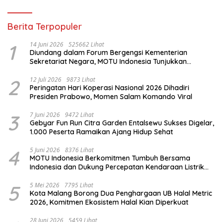
Berita Terpopuler
1
14 Juni 2026
525662 Lihat
Diundang dalam Forum Bergengsi Kementerian
Sekretariat Negara, MOTU Indonesia Tunjukkan
Komitmen untuk Indonesia
2
12 Juli 2026
9873 Lihat
Peringatan Hari Koperasi Nasional 2026 Dihadiri
Presiden Prabowo, Momen Salam Komando Viral
3
7 Juni 2026
9472 Lihat
Gebyar Fun Run Citra Garden Entalsewu Sukses Digelar,
1.000 Peserta Ramaikan Ajang Hidup Sehat
4
5 Juni 2026
8376 Lihat
MOTU Indonesia Berkomitmen Tumbuh Bersama
Indonesia dan Dukung Percepatan Kendaraan Listrik
Nasional
5
5 Mei 2026
7795 Lihat
Kota Malang Borong Dua Penghargaan UB Halal Metric
2026, Komitmen Ekosistem Halal Kian Diperkuat
28 Juni 2026
5459 Lihat