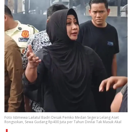
Foto Istimewa Lailatul Badri Desak Pemko Medan Segera Lelang Aset
Rongsokan, Sewa Gudang Rp400 Juta per Tahun Dinilai Tak Masuk Akal