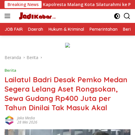
Langsung
 Malang Kota Silaturahmi ke PCNU, Perkuat Sinergi Ulama dan 
Breaking News
ke
konten
JOB FAIR
Daerah
Hukum & Kriminal
Pemerintahan
Berit
Beranda
Berita
Berita
Lailatul Badri Desak Pemko Medan
Segera Lelang Aset Rongsokan,
Sewa Gudang Rp400 Juta per
Tahun Dinilai Tak Masuk Akal
Jaka Media
28 Mei 2026