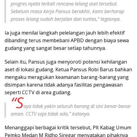
progres nyata terkait rencana lelang aset tersebut.
Sebelum masa kerja Pansus berakhir, kami berharap
proses lelang sudah berjalan dan tuntas,” tegasnya.
Ia juga menilai langkah pelelangan jauh lebih efektif
dibanding terus membebani APBD dengan biaya sewa
gudang yang sangat besar setiap tahunnya.
Selain itu, Pansus juga menyoroti potensi kehilangan
aset di lokasi gudang. Ketua Pansus Robi Barus bahkan
mengaku meragukan keamanan barang-barang yang
disimpan karena tidak adanya fasilitas pengawasan
seperti CCTV di area gudang.
“S
aya tidak yakin seluruh barang di sini benar-benar
aman. CCTV saja tidak ada,” katanya.
Menanggapi berbagai kritik tersebut, Plt Kabag Umum
Pemko Medan M Ridho Siregar menyatakan pihaknya