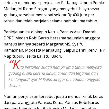
setelah mendengar penjelasan Plt Kabag Umum Pemko
Medan, M Ridho Siregar, yang menyebut biaya sewa
gudang tersebut mencapai sekitar Rp400 juta per
tahun dan telah berjalan selama hampir lima tahun.
Peninjauan itu dipimpin Ketua Pansus Aset Daerah
DPRD Medan Robi Barus bersama sejumlah anggota
pansus lainnya seperti Margaret MS, Syaiful
Ramadhan, Modesta Marpaung, Saipul Bahri, Renville P
Napitupulu, serta Lailatul Badri.
“K
ita bertahan sudah hampir lima tahun menyewa
gudang di sini karena dinilai aman dan terjamin dari
kehilangan,” ujar M Ridho Siregar di hadapan anggota
dewan.
Namun penjelasan tersebut justru menuai kritik keras
dari para anggota Pansus. Ketua Pansus Robi Barus
mempertanyakan logika Pemko Medan yang tetap