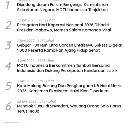
1
Diundang dalam Forum Bergengsi Kementerian
Sekretariat Negara, MOTU Indonesia Tunjukkan
Komitmen untuk Indonesia
2
12 Juli 2026
9873 Lihat
Peringatan Hari Koperasi Nasional 2026 Dihadiri
Presiden Prabowo, Momen Salam Komando Viral
3
7 Juni 2026
9470 Lihat
Gebyar Fun Run Citra Garden Entalsewu Sukses Digelar,
1.000 Peserta Ramaikan Ajang Hidup Sehat
4
5 Juni 2026
8375 Lihat
MOTU Indonesia Berkomitmen Tumbuh Bersama
Indonesia dan Dukung Percepatan Kendaraan Listrik
Nasional
5
5 Mei 2026
7792 Lihat
Kota Malang Borong Dua Penghargaan UB Halal Metric
2026, Komitmen Ekosistem Halal Kian Diperkuat
6
28 Juni 2026
5457 Lihat
Menolak Sunyi di Sriwedari, Wayang Orang Solo Harus
Terus Hidup