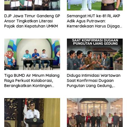
DJP Jawa Timur Gandeng GP
Semangat HUT ke-81 RI, AKP
Ansor Tingkatkan Literasi
Adik Agus Putrawan:
Pajak dan Kepatuhan UMKM
Kemerdekaan Harus Dijaga
dengan Integritas dan
Perang Melawan Narkoba
Tiga BUMD Air Minum Malang
Diduga Intimidasi Wartawan
Raya Perkuat Kolaborasi,
Saat Konfirmasi Dugaan
Berangkatkan Kontingen
Pungutan Uang Gedung,
Menuju Seleksi Atlet
Anggota Komite SMAN 1
PORPAMNAS IX 2026
Tumpang ,Ketua DPD IWOI
Buka suara