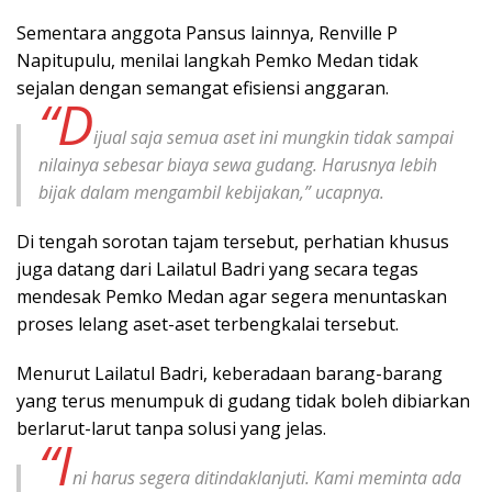
Sementara anggota Pansus lainnya, Renville P
Napitupulu, menilai langkah Pemko Medan tidak
sejalan dengan semangat efisiensi anggaran.
“D
ijual saja semua aset ini mungkin tidak sampai
nilainya sebesar biaya sewa gudang. Harusnya lebih
bijak dalam mengambil kebijakan,” ucapnya.
Di tengah sorotan tajam tersebut, perhatian khusus
juga datang dari Lailatul Badri yang secara tegas
mendesak Pemko Medan agar segera menuntaskan
proses lelang aset-aset terbengkalai tersebut.
Menurut Lailatul Badri, keberadaan barang-barang
yang terus menumpuk di gudang tidak boleh dibiarkan
berlarut-larut tanpa solusi yang jelas.
“I
ni harus segera ditindaklanjuti. Kami meminta ada