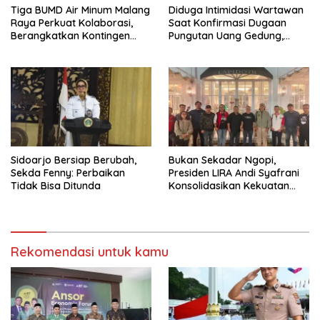
Tiga BUMD Air Minum Malang
Diduga Intimidasi Wartawan
Raya Perkuat Kolaborasi,
Saat Konfirmasi Dugaan
Berangkatkan Kontingen
Pungutan Uang Gedung,
Menuju Seleksi Atlet
Anggota Komite SMAN 1
PORPAMNAS IX 2026
Tumpang ,Ketua DPD IWOI
Buka suara
Sidoarjo Bersiap Berubah,
Bukan Sekadar Ngopi,
Sekda Fenny: Perbaikan
Presiden LIRA Andi Syafrani
Tidak Bisa Ditunda
Konsolidasikan Kekuatan
Organisasi di Malang
Rekomendasi untuk kamu