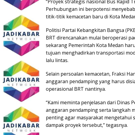
“Proyek strategis nasional Bus Rapid Tr
Perhubungan ini berpotensi menyeba
titik-titik kemacetan baru di Kota Medan
Politisi Partai Kebangkitan Bangsa (P
BRT direncanakan mulai beroperasi pad
sekarang Pemerintah Kota Medan harus
tujuan menghadirkan transportasi mo
lalu lintas.
Selain persoalan kemacetan, Fraksi H
anggaran pendamping yang harus dis
operasional BRT nantinya.
“Kami meminta penjelasan dari Dinas 
anggaran pendamping serta langkah mit
penting agar masyarakat mengetahui 
dampak proyek tersebut,” tegasnya.