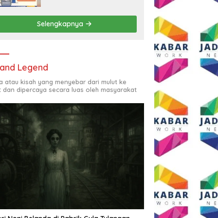
Rp2,5 Juta per Bulan
Selengkapnya
and Legend
ta atau kisah yang menyebar dari mulut ke
t dan dipercaya secara luas oleh masyarakat