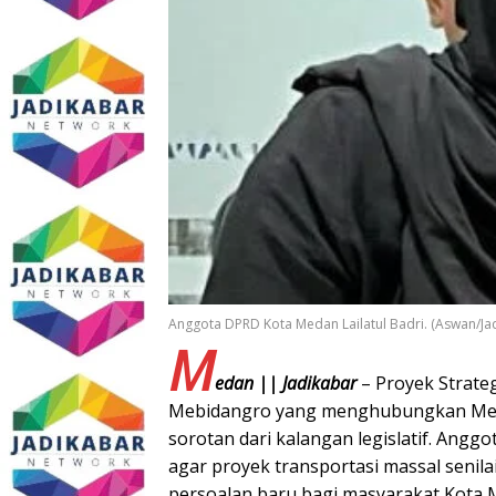
Anggota DPRD Kota Medan Lailatul Badri. (Aswan/Ja
M
edan || Jadikabar
– Proyek Strateg
Mebidangro yang menghubungkan Medan
sorotan dari kalangan legislatif. Angg
agar proyek transportasi massal senilai
persoalan baru bagi masyarakat Kota 