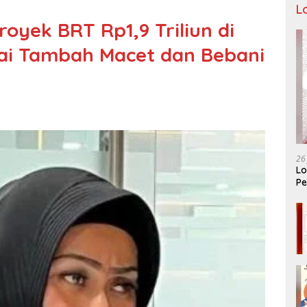
L
Proyek BRT Rp1,9 Triliun di
i Tambah Macet dan Bebani
26
Lo
Pe
Ar