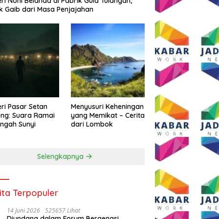
eri Noni Belanda di Pabrik Gula Tulangan,
k Gaib dari Masa Penjajahan
eri Pasar Setan
Menyusuri Keheningan
ng: Suara Ramai
yang Memikat – Cerita
engah Sunyi
dari Lombok
Selengkapnya
ita Terpopuler
14 Juni 2026
525657 Lihat
Diundang dalam Forum Bergengsi