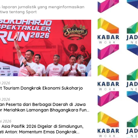
s laporan jurnalistik yang menginformasikan
stiwa tentang Sport
li 2026
t Tourism Dongkrak Ekonomi Sukoharjo
li 2026
an Peserta dari Berbagai Daerah di Jawa
ur Meriahkan Lamongan Bhayangkara Fun
 2026
ni 2026
y Asia Pasifik 2026 Digelar di Simalungun,
ati Anton: Momentum Emas Dongkrak
wisata dan Ekonomi Daerah