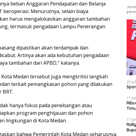
ahnya beban Anggaran Pendapatan dan Belanja
Jeni
 beroperasi. Menurutnya, selain biaya
peri
irakan harus mengalokasikan anggaran tambahan
ukung, termasuk pengadaan Lampu Penerangan
rpasang dipastikan akan terdampak dan
icabut. Artinya akan ada kebutuhan pengadaan
ya tambahan dari APBD,” katanya.
 Kota Medan tersebut juga mengkritisi langkah
20 Ju
edan terkait pemangkasan pohon yang dilakukan
Spor
r BRT.
11 Ju
Ribu
idak hanya fokus pada penebangan atau
Tim
yiapkan program penghijauan dan pohon
Bike
17 Ju
n lingkungan di Kota Medan.
Rall
Bup
egaskan bahwa Pemerintah Kota Medan seharusnya
Pari