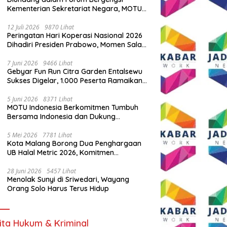
Kementerian Sekretariat Negara, MOTU
Indonesia Tunjukkan Komitmen untuk
Indonesia
12 Juli 2026
9870 Lihat
Peringatan Hari Koperasi Nasional 2026
Dihadiri Presiden Prabowo, Momen Salam
Komando Viral
7 Juni 2026
9466 Lihat
Gebyar Fun Run Citra Garden Entalsewu
Sukses Digelar, 1.000 Peserta Ramaikan
Ajang Hidup Sehat
5 Juni 2026
8371 Lihat
MOTU Indonesia Berkomitmen Tumbuh
Bersama Indonesia dan Dukung
Percepatan Kendaraan Listrik Nasional
5 Mei 2026
7781 Lihat
Kota Malang Borong Dua Penghargaan
UB Halal Metric 2026, Komitmen
Ekosistem Halal Kian Diperkuat
28 Juni 2026
5457 Lihat
Menolak Sunyi di Sriwedari, Wayang
Orang Solo Harus Terus Hidup
ita Hukum & Kriminal