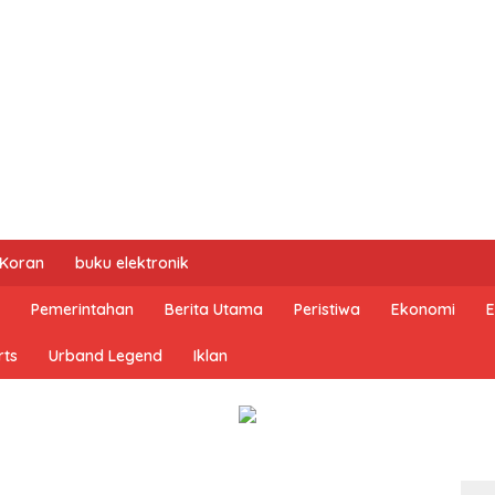
 Koran
buku elektronik
Pemerintahan
Berita Utama
Peristiwa
Ekonomi
E
rts
Urband Legend
Iklan