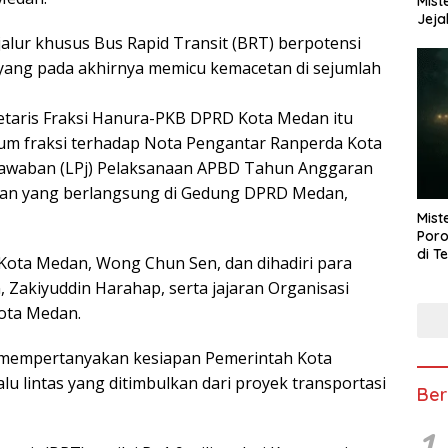
Mist
Jeja
alur khusus Bus Rapid Transit (BRT) berpotensi
yang pada akhirnya memicu kemacetan di sejumlah
taris Fraksi Hanura-PKB DPRD Kota Medan itu
 fraksi terhadap Nota Pengantar Ranperda Kota
awaban (LPj) Pelaksanaan APBD Tahun Anggaran
dan yang berlangsung di Gedung DPRD Medan,
Mist
Poro
di T
Kota Medan, Wong Chun Sen, dan dihadiri para
 Zakiyuddin Harahap, serta jajaran Organisasi
ota Medan.
i mempertanyakan kesiapan Pemerintah Kota
u lintas yang ditimbulkan dari proyek transportasi
Ber
1