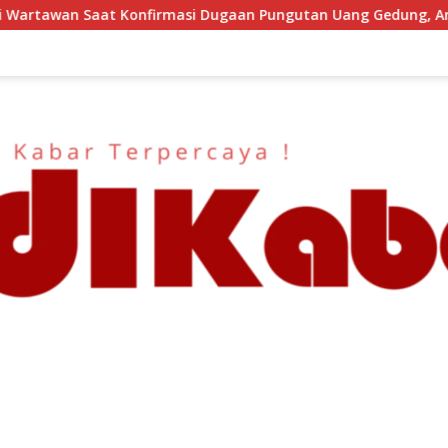
si Dugaan Pungutan Uang Gedung, Anggota Komite SMAN 1 Tum