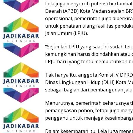
Lela juga menyoroti potensi bertamb
Daerah (APBD) Kota Medan setelah BRT
operasional, pemerintah juga diperk
untuk penataan ulang fasilitas pend
Jalan Umum (LPJU).
“Sejumlah LPJU yang saat ini sudah te
kemungkinan harus dipindahkan atau d
LPJU baru yang tentu membutuhkan bia
Tak hanya itu, anggota Komisi IV DPRD
Dinas Lingkungan Hidup (DLH) Kota M
sebagai bagian dari pembangunan jalu
Menurutnya, pemerintah seharusnya t
pemangkasan pohon, tetapi juga men
pengganti untuk menjaga keseimbanga
Dalam kesempatan itu, Lela juga men