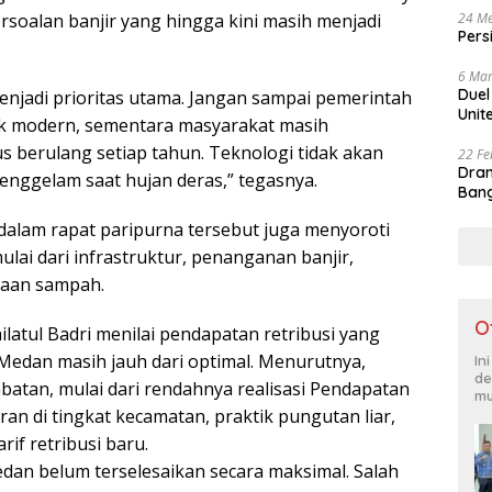
rsoalan banjir yang hingga kini masih menjadi
24 Me
Pers
6 Mar
Duel
menjadi prioritas utama. Jangan sampai pemerintah
Unit
yek modern, sementara masyarakat masih
s berulang setiap tahun. Teknologi tidak akan
22 Fe
Dram
tenggelam saat hujan deras,” tegasnya.
Bang
dalam rapat paripurna tersebut juga menyoroti
ulai dari infrastruktur, penanganan banjir,
aan sampah.
O
latul Badri menilai pendapatan retribusi yang
Medan masih jauh dari optimal. Menurutnya,
In
de
atan, mulai dari rendahnya realisasi Pendapatan
mu
an di tingkat kecamatan, praktik pungutan liar,
if retribusi baru.
edan belum terselesaikan secara maksimal. Salah