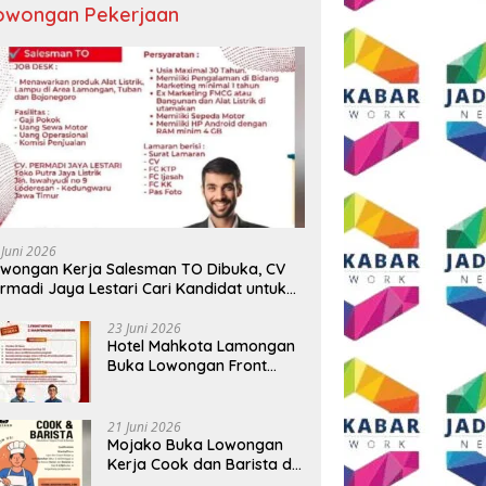
owongan Pekerjaan
 Juni 2026
wongan Kerja Salesman TO Dibuka, CV
rmadi Jaya Lestari Cari Kandidat untuk
ea Lamongan, Tuban, dan Bojonegoro
23 Juni 2026
Hotel Mahkota Lamongan
Buka Lowongan Front
Office dan Maintenance
Engineering, Simak
Syaratnya
21 Juni 2026
Mojako Buka Lowongan
Kerja Cook dan Barista di
Surabaya, Gaji Hingga