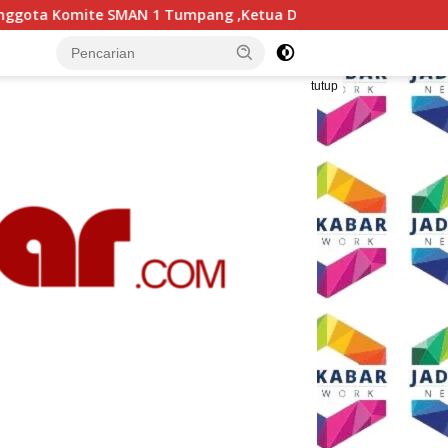
pang ,Ketua DPD IWOI Buka suara
Yonarmed 11/GG dan
tutup