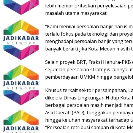
lebih memprioritaskan penyelesaian pe
masalah utama masyarakat.
“Kami menilai persoalan banjir harus 
terlalu fokus pada teknologi dan pro
menghadapi persoalan banjir yang teru
banyak berarti jika Kota Medan masih 
Selain proyek BRT, Fraksi Hanura-PKB 
sejumlah persoalan strategis lainnya, m
pemberdayaan UMKM hingga pengelol
Khusus terkait sektor persampahan, Lai
dikelola Dinas Lingkungan Hidup Kota 
berbagai persoalan masih menjadi hamb
Asli Daerah (PAD), tunggakan pembayar
hingga keluhan masyarakat terhadap tar
“Persoalan retribusi sampah di Kota M