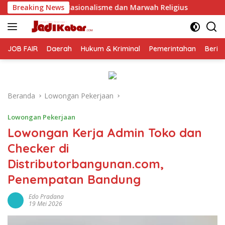
Langsung
nalisme dan Marwah Religius
Breaking News
Jelang Perayaan HUT RI ke-
ke
konten
JOB FAIR
Daerah
Hukum & Kriminal
Pemerintahan
Berit
Beranda
Lowongan Pekerjaan
Lowongan Pekerjaan
Lowongan Kerja Admin Toko dan
Checker di
Distributorbangunan.com,
Penempatan Bandung
Edo Pradana
19 Mei 2026