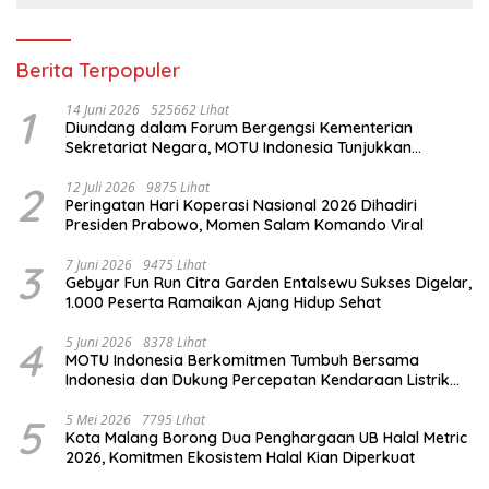
Berita Terpopuler
1
14 Juni 2026
525662 Lihat
Diundang dalam Forum Bergengsi Kementerian
Sekretariat Negara, MOTU Indonesia Tunjukkan
Komitmen untuk Indonesia
2
12 Juli 2026
9875 Lihat
Peringatan Hari Koperasi Nasional 2026 Dihadiri
Presiden Prabowo, Momen Salam Komando Viral
3
7 Juni 2026
9475 Lihat
Gebyar Fun Run Citra Garden Entalsewu Sukses Digelar,
1.000 Peserta Ramaikan Ajang Hidup Sehat
4
5 Juni 2026
8378 Lihat
MOTU Indonesia Berkomitmen Tumbuh Bersama
Indonesia dan Dukung Percepatan Kendaraan Listrik
Nasional
5
5 Mei 2026
7795 Lihat
Kota Malang Borong Dua Penghargaan UB Halal Metric
2026, Komitmen Ekosistem Halal Kian Diperkuat