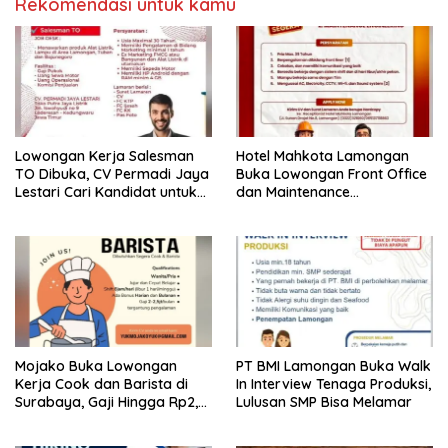
Rekomendasi untuk kamu
Lowongan Kerja Salesman
Hotel Mahkota Lamongan
TO Dibuka, CV Permadi Jaya
Buka Lowongan Front Office
Lestari Cari Kandidat untuk
dan Maintenance
Area Lamongan, Tuban, dan
Engineering, Simak
Bojonegoro
Syaratnya
Mojako Buka Lowongan
PT BMI Lamongan Buka Walk
Kerja Cook dan Barista di
In Interview Tenaga Produksi,
Surabaya, Gaji Hingga Rp2,5
Lulusan SMP Bisa Melamar
Juta per Bulan