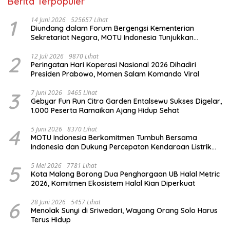
Berita Terpopuler
1
14 Juni 2026
525657 Lihat
Diundang dalam Forum Bergengsi Kementerian
Sekretariat Negara, MOTU Indonesia Tunjukkan
Komitmen untuk Indonesia
2
12 Juli 2026
9870 Lihat
Peringatan Hari Koperasi Nasional 2026 Dihadiri
Presiden Prabowo, Momen Salam Komando Viral
3
7 Juni 2026
9465 Lihat
Gebyar Fun Run Citra Garden Entalsewu Sukses Digelar,
1.000 Peserta Ramaikan Ajang Hidup Sehat
4
5 Juni 2026
8370 Lihat
MOTU Indonesia Berkomitmen Tumbuh Bersama
Indonesia dan Dukung Percepatan Kendaraan Listrik
Nasional
5
5 Mei 2026
7781 Lihat
Kota Malang Borong Dua Penghargaan UB Halal Metric
2026, Komitmen Ekosistem Halal Kian Diperkuat
6
28 Juni 2026
5457 Lihat
Menolak Sunyi di Sriwedari, Wayang Orang Solo Harus
Terus Hidup