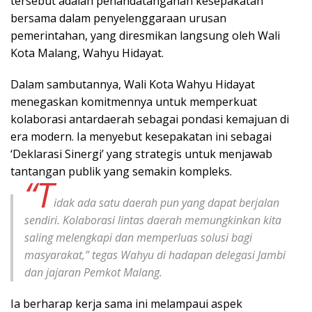
tersebut adalah penandatanganan kesepakatan
bersama dalam penyelenggaraan urusan
pemerintahan, yang diresmikan langsung oleh Wali
Kota Malang, Wahyu Hidayat.
Dalam sambutannya, Wali Kota Wahyu Hidayat
menegaskan komitmennya untuk memperkuat
kolaborasi antardaerah sebagai pondasi kemajuan di
era modern. Ia menyebut kesepakatan ini sebagai
‘Deklarasi Sinergi’ yang strategis untuk menjawab
tantangan publik yang semakin kompleks.
“T
idak ada satu daerah pun yang dapat berjalan
sendiri. Kolaborasi lintas daerah memungkinkan kita
saling melengkapi dan memperluas solusi bagi
masyarakat,” tegas Wahyu di hadapan delegasi Jambi
dan jajaran Pemkot Malang.
Ia berharap kerja sama ini melampaui aspek