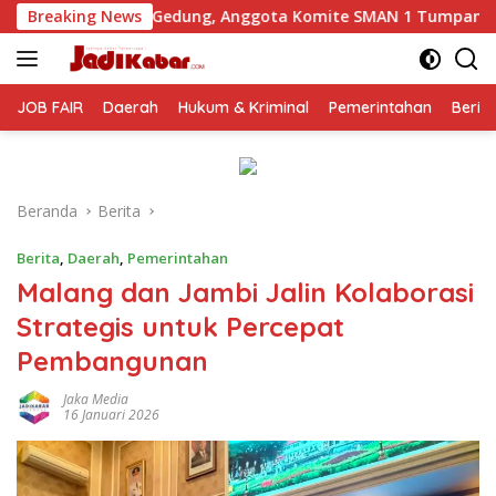
Langsung
ung, Anggota Komite SMAN 1 Tumpang ,Ketua DPD IWOI Buka s
Breaking News
ke
konten
JOB FAIR
Daerah
Hukum & Kriminal
Pemerintahan
Berit
Beranda
Berita
Berita
,
Daerah
,
Pemerintahan
Malang dan Jambi Jalin Kolaborasi
Strategis untuk Percepat
Pembangunan
Jaka Media
16 Januari 2026