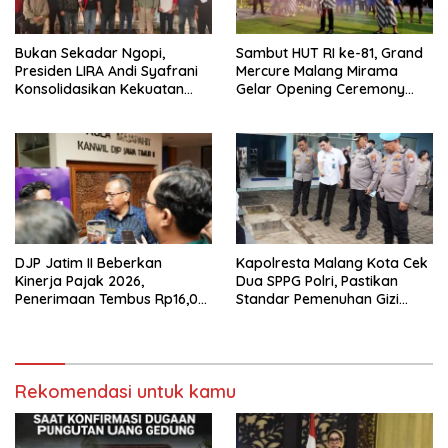
Bukan Sekadar Ngopi,
Sambut HUT RI ke-81, Grand
Presiden LIRA Andi Syafrani
Mercure Malang Mirama
Konsolidasikan Kekuatan
Gelar Opening Ceremony
Organisasi di Malang
Olimpiade Agustusan 2026
DJP Jatim II Beberkan
Kapolresta Malang Kota Cek
Kinerja Pajak 2026,
Dua SPPG Polri, Pastikan
Penerimaan Tembus Rp16,08
Standar Pemenuhan Gizi
Triliun dan Tumbuh 25,04
hingga Pengelolaan Limbah
Persen
Berjalan Optimal
Rekomendasi untuk kamu