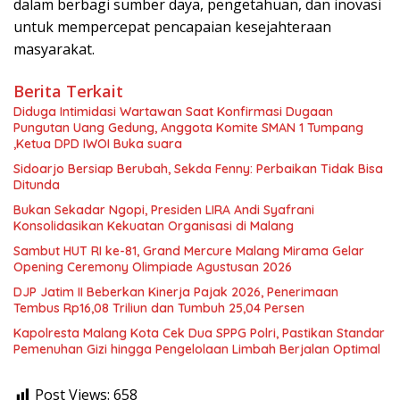
dalam berbagi sumber daya, pengetahuan, dan inovasi
untuk mempercepat pencapaian kesejahteraan
masyarakat.
Berita Terkait
Diduga Intimidasi Wartawan Saat Konfirmasi Dugaan
Pungutan Uang Gedung, Anggota Komite SMAN 1 Tumpang
,Ketua DPD IWOI Buka suara
Sidoarjo Bersiap Berubah, Sekda Fenny: Perbaikan Tidak Bisa
Ditunda
Bukan Sekadar Ngopi, Presiden LIRA Andi Syafrani
Konsolidasikan Kekuatan Organisasi di Malang
Sambut HUT RI ke-81, Grand Mercure Malang Mirama Gelar
Opening Ceremony Olimpiade Agustusan 2026
DJP Jatim II Beberkan Kinerja Pajak 2026, Penerimaan
Tembus Rp16,08 Triliun dan Tumbuh 25,04 Persen
Kapolresta Malang Kota Cek Dua SPPG Polri, Pastikan Standar
Pemenuhan Gizi hingga Pengelolaan Limbah Berjalan Optimal
Post Views:
658