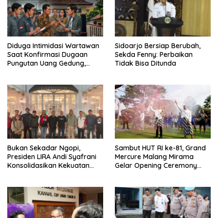
Diduga Intimidasi Wartawan
Sidoarjo Bersiap Berubah,
Saat Konfirmasi Dugaan
Sekda Fenny: Perbaikan
Pungutan Uang Gedung,
Tidak Bisa Ditunda
Anggota Komite SMAN 1
Tumpang ,Ketua DPD IWOI
Buka suara
Bukan Sekadar Ngopi,
Sambut HUT RI ke-81, Grand
Presiden LIRA Andi Syafrani
Mercure Malang Mirama
Konsolidasikan Kekuatan
Gelar Opening Ceremony
Organisasi di Malang
Olimpiade Agustusan 2026