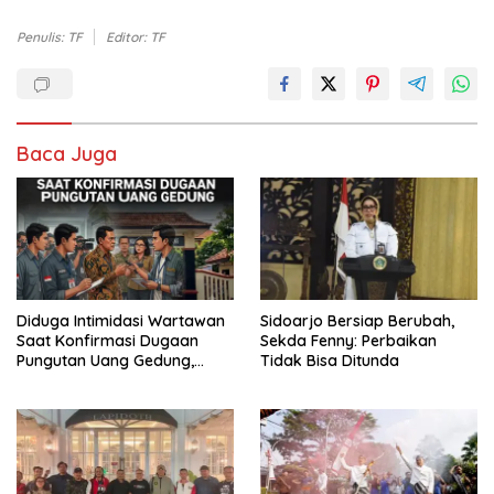
Penulis: TF
Editor: TF
Baca Juga
Diduga Intimidasi Wartawan
Sidoarjo Bersiap Berubah,
Saat Konfirmasi Dugaan
Sekda Fenny: Perbaikan
Pungutan Uang Gedung,
Tidak Bisa Ditunda
Anggota Komite SMAN 1
Tumpang ,Ketua DPD IWOI
Buka suara