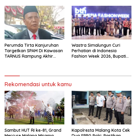
Diabadikan untuk Generasi
Tapi Harus Taat Aturan
Mendatang
Perumda Tirta Kanjuruhan
Wastra Simalungun Curi
Targetkan SPAM Di Kawasan
Perhatian di Indonesia
TARNUS Rampung Akhir
Fashion Week 2026, Bupati
Tahun
Anton: Budaya Harus Jadi
Kekuatan Ekonomi
Rekomendasi untuk kamu
Sambut HUT RI ke-81, Grand
Kapolresta Malang Kota Cek
Mercure Malang Mirama
Dua SPPG Polri, Pastikan