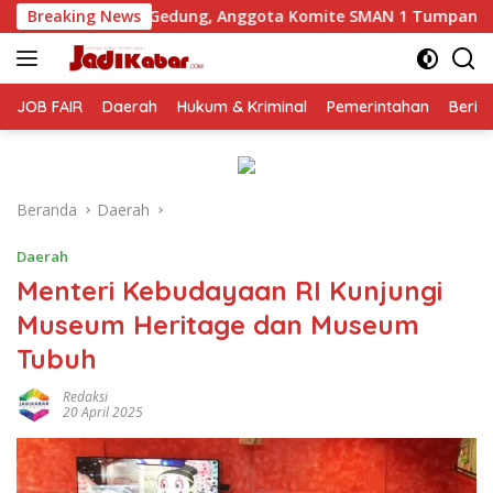
Langsung
ng, Anggota Komite SMAN 1 Tumpang ,Ketua DPD IWOI Buka su
Breaking News
ke
konten
JOB FAIR
Daerah
Hukum & Kriminal
Pemerintahan
Berit
Beranda
Daerah
Daerah
Menteri Kebudayaan RI Kunjungi
Museum Heritage dan Museum
Tubuh
Redaksi
20 April 2025