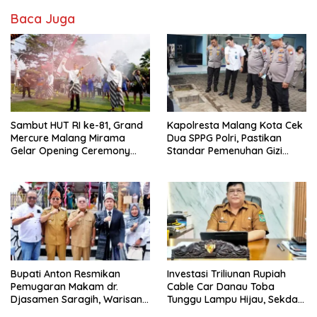
Baca Juga
Sambut HUT RI ke-81, Grand
Kapolresta Malang Kota Cek
Mercure Malang Mirama
Dua SPPG Polri, Pastikan
Gelar Opening Ceremony
Standar Pemenuhan Gizi
Olimpiade Agustusan 2026
hingga Pengelolaan Limbah
Berjalan Optimal
Bupati Anton Resmikan
Investasi Triliunan Rupiah
Pemugaran Makam dr.
Cable Car Danau Toba
Djasamen Saragih, Warisan
Tunggu Lampu Hijau, Sekda
Dokter Pertama Simalungun
Simalungun: Kami Dukung,