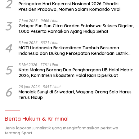
2
Peringatan Hari Koperasi Nasional 2026 Dihadiri
Presiden Prabowo, Momen Salam Komando Viral
3
7 Juni 2026
9466 Lihat
Gebyar Fun Run Citra Garden Entalsewu Sukses Digelar,
1.000 Peserta Ramaikan Ajang Hidup Sehat
4
5 Juni 2026
8371 Lihat
MOTU Indonesia Berkomitmen Tumbuh Bersama
Indonesia dan Dukung Percepatan Kendaraan Listrik
Nasional
5
5 Mei 2026
7781 Lihat
Kota Malang Borong Dua Penghargaan UB Halal Metric
2026, Komitmen Ekosistem Halal Kian Diperkuat
6
28 Juni 2026
5457 Lihat
Menolak Sunyi di Sriwedari, Wayang Orang Solo Harus
Terus Hidup
Berita Hukum & Kriminal
Jenis laporan jurnalistik yang menginformasikan peristiwa
tentang Sport