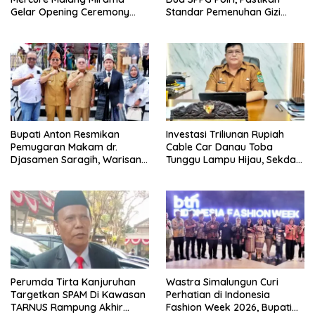
Gelar Opening Ceremony
Standar Pemenuhan Gizi
Olimpiade Agustusan 2026
hingga Pengelolaan Limbah
Berjalan Optimal
Bupati Anton Resmikan
Investasi Triliunan Rupiah
Pemugaran Makam dr.
Cable Car Danau Toba
Djasamen Saragih, Warisan
Tunggu Lampu Hijau, Sekda
Dokter Pertama Simalungun
Simalungun: Kami Dukung,
Diabadikan untuk Generasi
Tapi Harus Taat Aturan
Mendatang
Perumda Tirta Kanjuruhan
Wastra Simalungun Curi
Targetkan SPAM Di Kawasan
Perhatian di Indonesia
TARNUS Rampung Akhir
Fashion Week 2026, Bupati