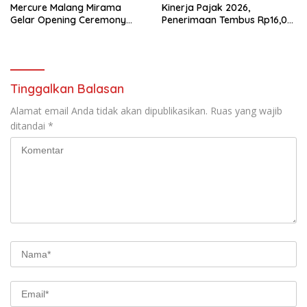
Mercure Malang Mirama
Kinerja Pajak 2026,
Gelar Opening Ceremony
Penerimaan Tembus Rp16,08
Olimpiade Agustusan 2026
Triliun dan Tumbuh 25,04
Persen
Tinggalkan Balasan
Alamat email Anda tidak akan dipublikasikan.
Ruas yang wajib
ditandai
*