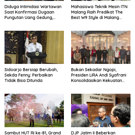
Diduga Intimidasi Wartawan
Mahasiswa Teknik Mesin ITN
Saat Konfirmasi Dugaan
Malang Raih Predikat The
Pungutan Uang Gedung,
Best W9 Style di Malang
Anggota Komite SMAN 1
Modifest
Tumpang ,Ketua DPD IWOI
Buka suara
Sidoarjo Bersiap Berubah,
Bukan Sekadar Ngopi,
Sekda Fenny: Perbaikan
Presiden LIRA Andi Syafrani
Tidak Bisa Ditunda
Konsolidasikan Kekuatan
Organisasi di Malang
Sambut HUT RI ke-81, Grand
DJP Jatim II Beberkan