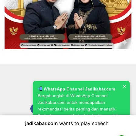
✕
WhatsApp Channel Jadikabar.com
Bergabunglah di WhatsApp Channel
Jadikabar.com untuk mendapatkan
rekomendasi berita penting dan menarik.
Berita Lowongan Kerja, kriminalitas, politik,
pemerintahan, pertanian & ketahanan
jadikabar.com
wants to play speech
Pedoman Media Siber
Kode Etik Jurnalistik
Redaksi
pangan.
Kebijakan Publikasi