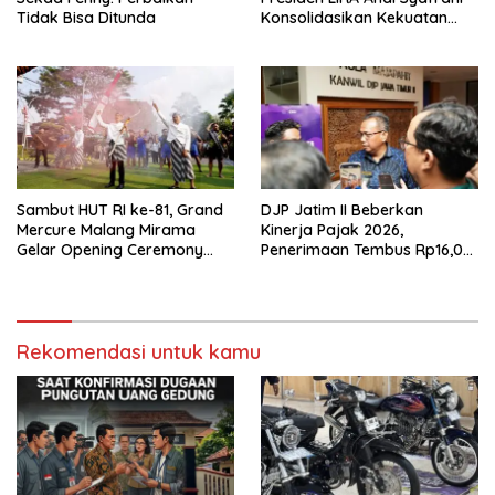
Tidak Bisa Ditunda
Konsolidasikan Kekuatan
Organisasi di Malang
Sambut HUT RI ke-81, Grand
DJP Jatim II Beberkan
Mercure Malang Mirama
Kinerja Pajak 2026,
Gelar Opening Ceremony
Penerimaan Tembus Rp16,08
Olimpiade Agustusan 2026
Triliun dan Tumbuh 25,04
Persen
Rekomendasi untuk kamu