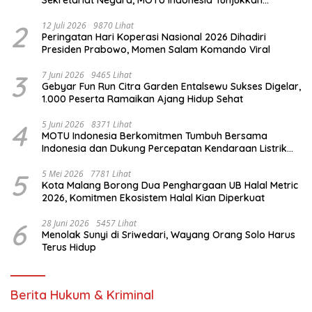
Sekretariat Negara, MOTU Indonesia Tunjukkan
Komitmen untuk Indonesia
2
12 Juli 2026
9870 Lihat
Peringatan Hari Koperasi Nasional 2026 Dihadiri
Presiden Prabowo, Momen Salam Komando Viral
3
7 Juni 2026
9465 Lihat
Gebyar Fun Run Citra Garden Entalsewu Sukses Digelar,
1.000 Peserta Ramaikan Ajang Hidup Sehat
4
5 Juni 2026
8371 Lihat
MOTU Indonesia Berkomitmen Tumbuh Bersama
Indonesia dan Dukung Percepatan Kendaraan Listrik
Nasional
5
5 Mei 2026
7781 Lihat
Kota Malang Borong Dua Penghargaan UB Halal Metric
2026, Komitmen Ekosistem Halal Kian Diperkuat
6
28 Juni 2026
5457 Lihat
Menolak Sunyi di Sriwedari, Wayang Orang Solo Harus
Terus Hidup
Berita Hukum & Kriminal