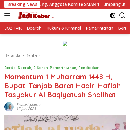
Langsung
Anggota Komite SMAN 1 Tumpang ,Ketua DPD IWOI Buka suara
Breaking News
ke
konten
JOB FAIR
Daerah
Hukum & Kriminal
Pemerintahan
Berit
Beranda
Berita
Berita
,
Daerah
,
E-Koran
,
Pemerintahan
,
Pendidikan
Momentum 1 Muharram 1448 H,
Bupati Tanjab Barat Hadiri Haflah
Tasyakur Al Baqiyatush Shalihat
Redaksi Jakarta
17 Juni 2026