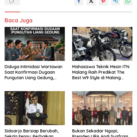
Baca Juga
Diduga Intimidasi Wartawan
Mahasiswa Teknik Mesin ITN
Saat Konfirmasi Dugaan
Malang Raih Predikat The
Pungutan Uang Gedung,
Best W9 Style di Malang
Anggota Komite SMAN 1
Modifest
Tumpang ,Ketua DPD IWOI
Buka suara
Sidoarjo Bersiap Berubah,
Bukan Sekadar Ngopi,
Sekda Fenny: Perbaikan
Presiden LIRA Andi Syafrani