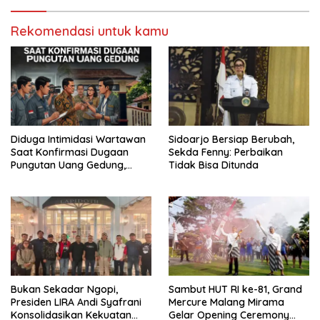
Rekomendasi untuk kamu
Diduga Intimidasi Wartawan
Sidoarjo Bersiap Berubah,
Saat Konfirmasi Dugaan
Sekda Fenny: Perbaikan
Pungutan Uang Gedung,
Tidak Bisa Ditunda
Anggota Komite SMAN 1
Tumpang ,Ketua DPD IWOI
Buka suara
Bukan Sekadar Ngopi,
Sambut HUT RI ke-81, Grand
Presiden LIRA Andi Syafrani
Mercure Malang Mirama
Konsolidasikan Kekuatan
Gelar Opening Ceremony