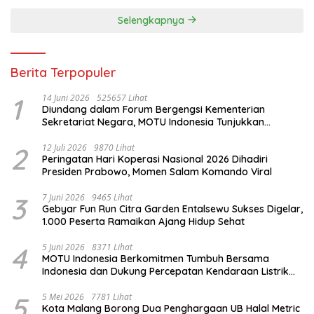
Selengkapnya
Berita Terpopuler
1
14 Juni 2026
525657 Lihat
Diundang dalam Forum Bergengsi Kementerian
Sekretariat Negara, MOTU Indonesia Tunjukkan
Komitmen untuk Indonesia
2
12 Juli 2026
9870 Lihat
Peringatan Hari Koperasi Nasional 2026 Dihadiri
Presiden Prabowo, Momen Salam Komando Viral
3
7 Juni 2026
9465 Lihat
Gebyar Fun Run Citra Garden Entalsewu Sukses Digelar,
1.000 Peserta Ramaikan Ajang Hidup Sehat
4
5 Juni 2026
8371 Lihat
MOTU Indonesia Berkomitmen Tumbuh Bersama
Indonesia dan Dukung Percepatan Kendaraan Listrik
Nasional
5
5 Mei 2026
7781 Lihat
Kota Malang Borong Dua Penghargaan UB Halal Metric