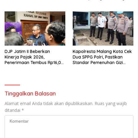
Organisasi di Malang
Olimpiade Agustusan 2026
DJP Jatim II Beberkan
Kapolresta Malang Kota Cek
Kinerja Pajak 2026,
Dua SPPG Polri, Pastikan
Penerimaan Tembus Rp16,08
Standar Pemenuhan Gizi
Triliun dan Tumbuh 25,04
hingga Pengelolaan Limbah
Persen
Berjalan Optimal
Tinggalkan Balasan
Alamat email Anda tidak akan dipublikasikan.
Ruas yang wajib
ditandai
*