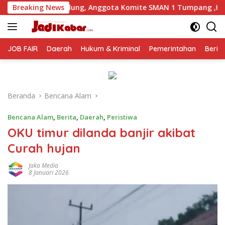
Langsung
ung, Anggota Komite SMAN 1 Tumpang ,Ketua DPD IWOI Buka s
Breaking News
ke
konten
JOB FAIR
Daerah
Hukum & Kriminal
Pemerintahan
Berit
Beranda
Bencana Alam
Bencana Alam
,
Berita
,
Daerah
,
Peristiwa
OKU timur dilanda banjir akibat
Curah hujan
Jaka Media
8 Januari 2026