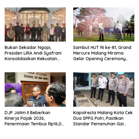
Tumpang ,Ketua DPD IWOI
Buka suara
Bukan Sekadar Ngopi,
Sambut HUT RI ke-81, Grand
Presiden LIRA Andi Syafrani
Mercure Malang Mirama
Konsolidasikan Kekuatan
Gelar Opening Ceremony
Organisasi di Malang
Olimpiade Agustusan 2026
DJP Jatim II Beberkan
Kapolresta Malang Kota Cek
Kinerja Pajak 2026,
Dua SPPG Polri, Pastikan
Penerimaan Tembus Rp16,08
Standar Pemenuhan Gizi
Triliun dan Tumbuh 25,04
hingga Pengelolaan Limbah
Persen
Berjalan Optimal