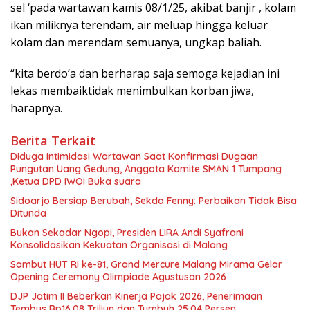
sel ‘pada wartawan kamis 08/1/25, akibat banjir , kolam
ikan miliknya terendam, air meluap hingga keluar
kolam dan merendam semuanya, ungkap baliah.
“kita berdo’a dan berharap saja semoga kejadian ini
lekas membaiktidak menimbulkan korban jiwa,
harapnya.
Berita Terkait
Diduga Intimidasi Wartawan Saat Konfirmasi Dugaan
Pungutan Uang Gedung, Anggota Komite SMAN 1 Tumpang
,Ketua DPD IWOI Buka suara
Sidoarjo Bersiap Berubah, Sekda Fenny: Perbaikan Tidak Bisa
Ditunda
Bukan Sekadar Ngopi, Presiden LIRA Andi Syafrani
Konsolidasikan Kekuatan Organisasi di Malang
Sambut HUT RI ke-81, Grand Mercure Malang Mirama Gelar
Opening Ceremony Olimpiade Agustusan 2026
DJP Jatim II Beberkan Kinerja Pajak 2026, Penerimaan
Tembus Rp16,08 Triliun dan Tumbuh 25,04 Persen