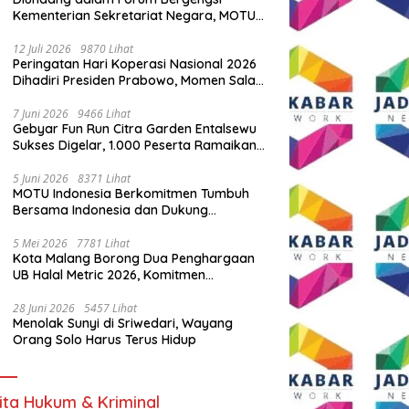
Kementerian Sekretariat Negara, MOTU
Indonesia Tunjukkan Komitmen untuk
Indonesia
12 Juli 2026
9870 Lihat
Peringatan Hari Koperasi Nasional 2026
Dihadiri Presiden Prabowo, Momen Salam
Komando Viral
7 Juni 2026
9466 Lihat
Gebyar Fun Run Citra Garden Entalsewu
Sukses Digelar, 1.000 Peserta Ramaikan
Ajang Hidup Sehat
5 Juni 2026
8371 Lihat
MOTU Indonesia Berkomitmen Tumbuh
Bersama Indonesia dan Dukung
Percepatan Kendaraan Listrik Nasional
5 Mei 2026
7781 Lihat
Kota Malang Borong Dua Penghargaan
UB Halal Metric 2026, Komitmen
Ekosistem Halal Kian Diperkuat
28 Juni 2026
5457 Lihat
Menolak Sunyi di Sriwedari, Wayang
Orang Solo Harus Terus Hidup
ita Hukum & Kriminal