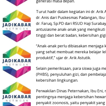
generasi masa depan.
Turut hadir dalam kegiatan ini dr. Arik
dr. Anis dari Puskesmas Padangan, Ibu
dr. Faruq, Sp.PD dari RSUD Haji Suraba
antusiasme anak-anak yang mengikuti 
tinggi dan berat badan, kebersihan gi
“Anak-anak perlu dibiasakan menjaga k
yang sehat membuat mereka belajar l
produktif,” ujar dr. Arik Astutik.
Selain pemeriksaan, para siswa juga m
(PHBS), penyuluhan gizi, dan pembela
kebersihan lingkungan.
Perwakilan Dinas Peternakan, Ibu Eni,
pentingnya menjaga kebersihan hewan 
penyakit zoonosis, yaitu penyakit yan