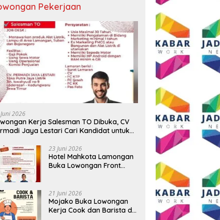
owongan Pekerjaan
 Juni 2026
wongan Kerja Salesman TO Dibuka, CV
rmadi Jaya Lestari Cari Kandidat untuk
ea Lamongan, Tuban, dan Bojonegoro
23 Juni 2026
Hotel Mahkota Lamongan
Buka Lowongan Front
Office dan Maintenance
Engineering, Simak
Syaratnya
21 Juni 2026
Mojako Buka Lowongan
Kerja Cook dan Barista di
Surabaya, Gaji Hingga