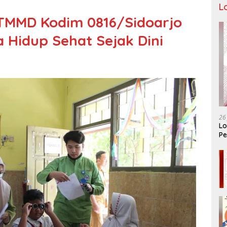
L
 TMMD Kodim 0816/Sidoarjo
Hidup Sehat Sejak Dini
26
Lo
Pe
Ar