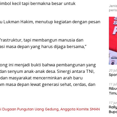
simbol kecil tapi bermakna besar untuk
Jeni
peri
ltu Lukman Hakim, menutup kegiatan dengan pesan
astruktur, tapi membangun manusia dan
asi masa depan yang harus dijaga bersama,”
ong ini menjadi bukti bahwa pembangunan yang
20 Ju
 dan senyum anak-anak desa. Sinergi antara TNI,
Spor
, dan masyarakat mencerminkan arah baru
 masa depan lewat generasi sehat, cerdas, dan
11 Ju
Ribu
Tim
Bike
17 Ju
Rall
asi Dugaan Pungutan Uang Gedung, Anggota Komite SMAN
Bup
Pari