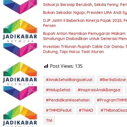
Sidoarjo Bersiap Berubah, Sekda Fenny: Per
Bukan Sekadar Ngopi, Presiden LIRA Andi Sy
DJP Jatim II Beberkan Kinerja Pajak 2026, 
Persen
Bupati Anton Resmikan Pemugaran Makam d
Simalungun Diabadikan untuk Generasi Me
Investasi Triliunan Rupiah Cable Car Dana
Dukung, Tapi Harus Taat Aturan
Post Views:
135
#AnakSehatBangsaKuat
#BeritaSidoar
#HidupSehat
#InspirasiAnakBangsa
#PendidikanKesehatan
#ProgramTMM
#TMMDPeduli
#TNIAD
#TNIbinaDes
TNI