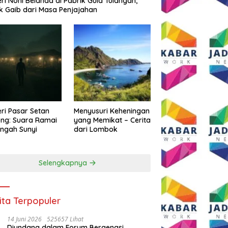
eri Noni Belanda di Pabrik Gula Tulangan,
k Gaib dari Masa Penjajahan
eri Pasar Setan
Menyusuri Keheningan
ng: Suara Ramai
yang Memikat – Cerita
engah Sunyi
dari Lombok
Selengkapnya
ita Terpopuler
14 Juni 2026
525657 Lihat
Diundang dalam Forum Bergengsi