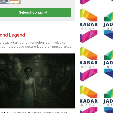
Rp2,5 Juta per Bulan
Selengkapnya
and Legend
ta atau kisah yang menyebar dari mulut ke
t dan dipercaya secara luas oleh masyarakat