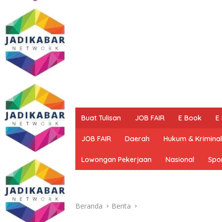
Buat Tulisan
JOB FAIR
E Book
E
JOB FAIR
Daerah
Hukum & Kriminal
Lowongan Pekerjaan
Nasional
Spo
Beranda
Berita