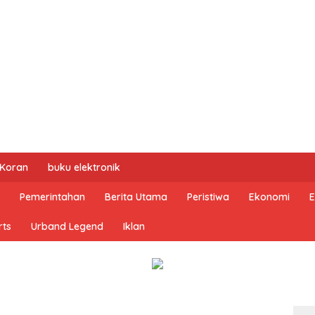
 Koran
buku elektronik
Pemerintahan
Berita Utama
Peristiwa
Ekonomi
E
rts
Urband Legend
Iklan