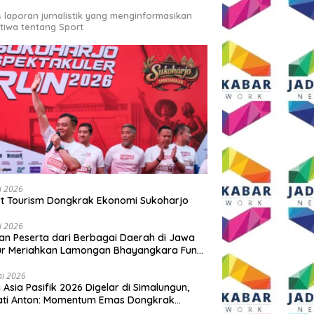
s laporan jurnalistik yang menginformasikan
stiwa tentang Sport
li 2026
t Tourism Dongkrak Ekonomi Sukoharjo
li 2026
an Peserta dari Berbagai Daerah di Jawa
ur Meriahkan Lamongan Bhayangkara Fun
 2026
ni 2026
y Asia Pasifik 2026 Digelar di Simalungun,
ati Anton: Momentum Emas Dongkrak
wisata dan Ekonomi Daerah