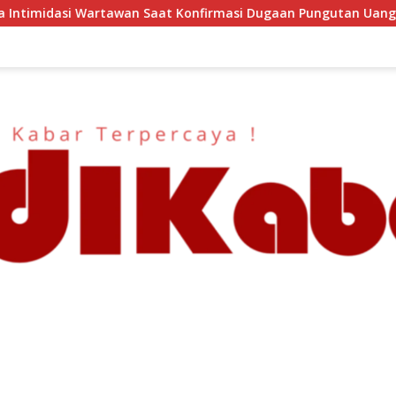
at Konfirmasi Dugaan Pungutan Uang Gedung, Anggota Komite