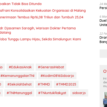
baikan Tidak Bisa Ditunda
24 Me
Pers
afrani Konsolidasikan Kekuatan Organisasi di Malang
6 Mar
Penerimaan Tembus Rp16,08 Triliun dan Tumbuh 25,04
Duel
Unit
r. Djasamen Saragih, Warisan Dokter Pertama
ndatang
22 Fe
Dram
u Toba Tunggu Lampu Hijau, Sekda Simalungun: Kami
Bang
jo
#EdukasiAnak
#GenerasiHebat
O
#KemanunggalanTNI
#Kodim0816Sidoarjo
In
de
D
#SekolahSehat
#TMMD
#TMMD2025
mu
a
#TNIManunggal
#TNIuntukRakyat
sidoarjo