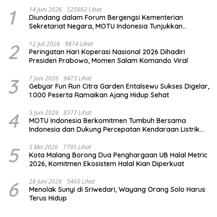
1
14 Juni 2026
525662 Lihat
Diundang dalam Forum Bergengsi Kementerian
Sekretariat Negara, MOTU Indonesia Tunjukkan
Komitmen untuk Indonesia
2
12 Juli 2026
9874 Lihat
Peringatan Hari Koperasi Nasional 2026 Dihadiri
Presiden Prabowo, Momen Salam Komando Viral
3
7 Juni 2026
9473 Lihat
Gebyar Fun Run Citra Garden Entalsewu Sukses Digelar,
1.000 Peserta Ramaikan Ajang Hidup Sehat
4
5 Juni 2026
8377 Lihat
MOTU Indonesia Berkomitmen Tumbuh Bersama
Indonesia dan Dukung Percepatan Kendaraan Listrik
Nasional
5
5 Mei 2026
7795 Lihat
Kota Malang Borong Dua Penghargaan UB Halal Metric
2026, Komitmen Ekosistem Halal Kian Diperkuat
6
28 Juni 2026
5460 Lihat
Menolak Sunyi di Sriwedari, Wayang Orang Solo Harus
Terus Hidup