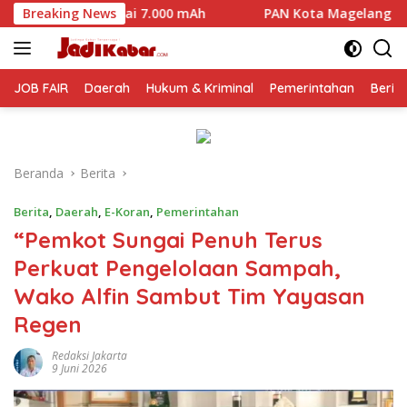
Langsung
.000 mAh
Breaking News
PAN Kota Magelang Mulai Panaskan Mesin Polit
ke
konten
JOB FAIR
Daerah
Hukum & Kriminal
Pemerintahan
Berit
Beranda
Berita
Berita
,
Daerah
,
E-Koran
,
Pemerintahan
“Pemkot Sungai Penuh Terus
Perkuat Pengelolaan Sampah,
Wako Alfin Sambut Tim Yayasan
Regen
Redaksi Jakarta
9 Juni 2026