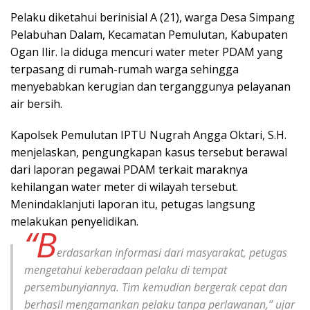
Pelaku diketahui berinisial A (21), warga Desa Simpang
Pelabuhan Dalam, Kecamatan Pemulutan, Kabupaten
Ogan Ilir. Ia diduga mencuri water meter PDAM yang
terpasang di rumah-rumah warga sehingga
menyebabkan kerugian dan terganggunya pelayanan
air bersih.
Kapolsek Pemulutan IPTU Nugrah Angga Oktari, S.H.
menjelaskan, pengungkapan kasus tersebut berawal
dari laporan pegawai PDAM terkait maraknya
kehilangan water meter di wilayah tersebut.
Menindaklanjuti laporan itu, petugas langsung
melakukan penyelidikan.
“B
erdasarkan informasi dari masyarakat, petugas
mengetahui keberadaan pelaku di tempat
persembunyiannya. Tim kemudian bergerak cepat dan
berhasil mengamankan pelaku tanpa perlawanan,” ujar