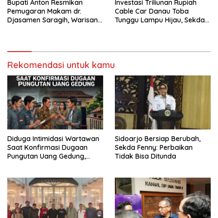
Bupati Anton Resmikan
Investasi Triliunan Rupiah
Pemugaran Makam dr.
Cable Car Danau Toba
Djasamen Saragih, Warisan
Tunggu Lampu Hijau, Sekda
Dokter Pertama Simalungun
Simalungun: Kami Dukung,
Diabadikan untuk Generasi
Tapi Harus Taat Aturan
Mendatang
Rekomendasi untuk kamu
Diduga Intimidasi Wartawan
Sidoarjo Bersiap Berubah,
Saat Konfirmasi Dugaan
Sekda Fenny: Perbaikan
Pungutan Uang Gedung,
Tidak Bisa Ditunda
Anggota Komite SMAN 1
Tumpang ,Ketua DPD IWOI
Buka suara