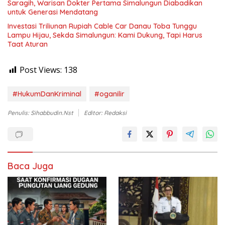
Saragih, Warisan Dokter Pertama Simalungun Diabadikan
untuk Generasi Mendatang
Investasi Triliunan Rupiah Cable Car Danau Toba Tunggu
Lampu Hijau, Sekda Simalungun: Kami Dukung, Tapi Harus
Taat Aturan
Post Views:
138
#HukumDanKriminal
#oganilir
Penulis: Sihabbudin.Nst
Editor: Redaksi
Baca Juga