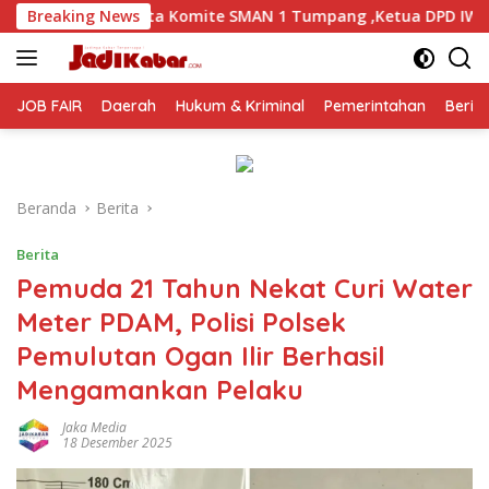
Langsung
omite SMAN 1 Tumpang ,Ketua DPD IWOI Buka suara
Breaking News
Yo
ke
konten
JOB FAIR
Daerah
Hukum & Kriminal
Pemerintahan
Berit
Beranda
Berita
Berita
Pemuda 21 Tahun Nekat Curi Water
Meter PDAM, Polisi Polsek
Pemulutan Ogan Ilir Berhasil
Mengamankan Pelaku
Jaka Media
18 Desember 2025