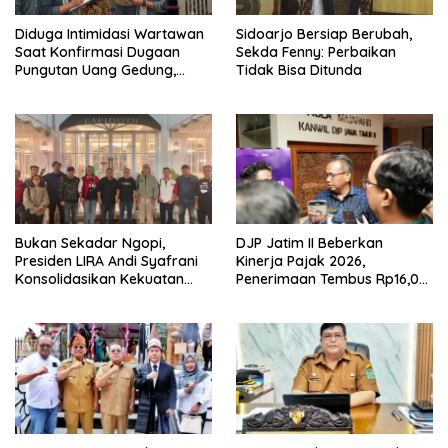
Diduga Intimidasi Wartawan
Sidoarjo Bersiap Berubah,
Saat Konfirmasi Dugaan
Sekda Fenny: Perbaikan
Pungutan Uang Gedung,
Tidak Bisa Ditunda
Anggota Komite SMAN 1
Tumpang ,Ketua DPD IWOI
Buka suara
Bukan Sekadar Ngopi,
DJP Jatim II Beberkan
Presiden LIRA Andi Syafrani
Kinerja Pajak 2026,
Konsolidasikan Kekuatan
Penerimaan Tembus Rp16,08
Organisasi di Malang
Triliun dan Tumbuh 25,04
Persen