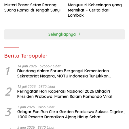
Misteri Pasar Setan Porong:
Menyusuri Keheningan yang
Suara Ramai di Tengah Sunyi
Memikat – Cerita dari
Lombok
Selengkapnya
Berita Terpopuler
1
14 Juni 2026
525657 Lihat
Diundang dalam Forum Bergengsi Kementerian
Sekretariat Negara, MOTU Indonesia Tunjukkan
Komitmen untuk Indonesia
2
12 Juli 2026
9870 Lihat
Peringatan Hari Koperasi Nasional 2026 Dihadiri
Presiden Prabowo, Momen Salam Komando Viral
3
7 Juni 2026
9465 Lihat
Gebyar Fun Run Citra Garden Entalsewu Sukses Digelar,
1.000 Peserta Ramaikan Ajang Hidup Sehat
5 Juni 2026
8370 Lihat