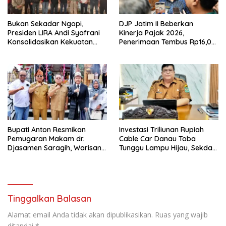
Bukan Sekadar Ngopi,
DJP Jatim II Beberkan
Presiden LIRA Andi Syafrani
Kinerja Pajak 2026,
Konsolidasikan Kekuatan
Penerimaan Tembus Rp16,08
Organisasi di Malang
Triliun dan Tumbuh 25,04
Persen
Bupati Anton Resmikan
Investasi Triliunan Rupiah
Pemugaran Makam dr.
Cable Car Danau Toba
Djasamen Saragih, Warisan
Tunggu Lampu Hijau, Sekda
Dokter Pertama Simalungun
Simalungun: Kami Dukung,
Diabadikan untuk Generasi
Tapi Harus Taat Aturan
Mendatang
Tinggalkan Balasan
Alamat email Anda tidak akan dipublikasikan.
Ruas yang wajib
ditandai
*