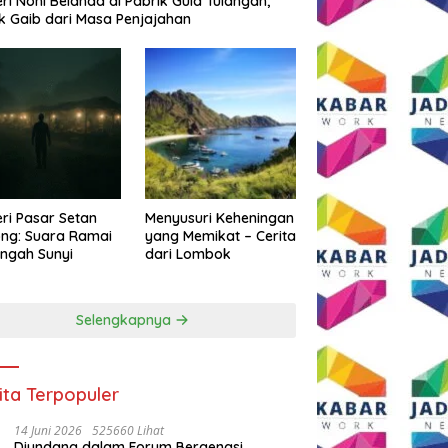
eri Noni Belanda di Pabrik Gula Tulangan,
k Gaib dari Masa Penjajahan
eri Pasar Setan
Menyusuri Keheningan
ng: Suara Ramai
yang Memikat – Cerita
engah Sunyi
dari Lombok
Selengkapnya
ita Terpopuler
14 Juni 2026
525660 Lihat
Diundang dalam Forum Bergengsi