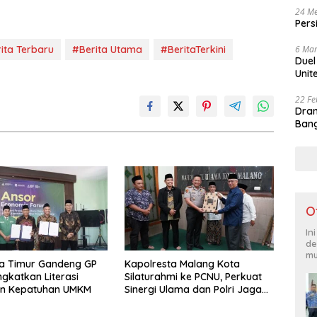
24 Me
Pers
6 Mar
ita Terbaru
#Berita Utama
#BeritaTerkini
Duel
Unit
22 Fe
Dram
Bang
O
In
de
mu
a Timur Gandeng GP
Kapolresta Malang Kota
ngkatkan Literasi
Silaturahmi ke PCNU, Perkuat
an Kepatuhan UMKM
Sinergi Ulama dan Polri Jaga
Kamtibmas Khususnya
Persoalan Sosial