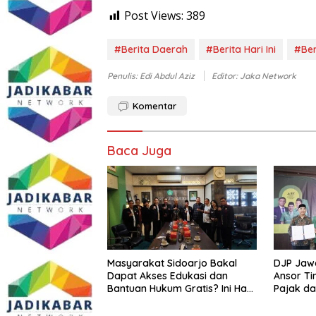
Post Views:
389
#Berita Daerah
#Berita Hari Ini
#Ber
Penulis: Edi Abdul Aziz
Editor: Jaka Network
Komentar
Baca Juga
Masyarakat Sidoarjo Bakal
DJP Jaw
Dapat Akses Edukasi dan
Ansor Ti
Bantuan Hukum Gratis? Ini Hasil
Pajak d
Audiensinya