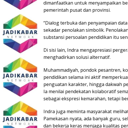
dimanfaatkan untuk menyampaikan berb
pemerintah pusat dan provinsi.
“Dialog terbuka dan penyampaian data
sekadar penolakan simbolik. Penolaka
substansi persoalan pendidikan itu send
Di sisi lain, Indra mengapresiasi perg
menghadirkan solusi alternatif.
Muhammadiyah, pondok pesantren, komu
pendidikan selama ini aktif memperkuat
penguatan karakter, hingga dakwah pe
Ia menilai pendekatan kolaboratif semac
sebagai ekspresi kemarahan, tetapi be
Indra juga meminta masyarakat melihat 
Pamekasan nyata, ada banyak guru, sek
dan bekerja keras menjaga kualitas pen