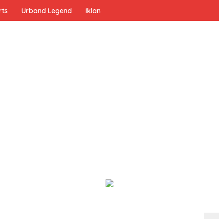
rts
Urband Legend
Iklan