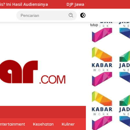
DJP Jawa Timur Gandeng GP Ansor Tingkatkan Literasi Pajak 
tutup
ntertainment
Kesehatan
Kuliner