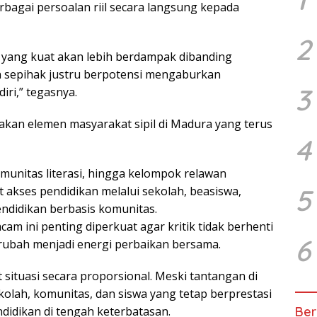
agai persoalan riil secara langsung kepada
2
 yang kuat akan lebih berdampak dibanding
n sepihak justru berpotensi mengaburkan
3
iri,” tegasnya.
erakan elemen masyarakat sipil di Madura yang terus
4
nitas literasi, hingga kelompok relawan
5
 akses pendidikan melalui sekolah, beasiswa,
ndidikan berbasis komunitas.
am ini penting diperkuat agar kritik tidak berhenti
6
rubah menjadi energi perbaikan bersama.
situasi secara proporsional. Meski tantangan di
olah, komunitas, dan siswa yang tetap berprestasi
Ber
didikan di tengah keterbatasan.