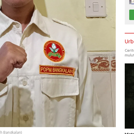
Urb
Ceri
mulu
h Bangkalan)