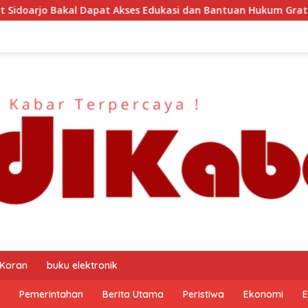
asi dan Bantuan Hukum Gratis? Ini Hasil Audiensinya
 Koran
buku elektronik
Pemerintahan
Berita Utama
Peristiwa
Ekonomi
E