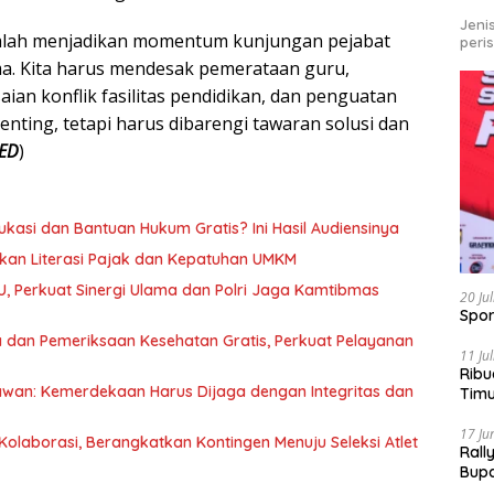
Jeni
adalah menjadikan momentum kunjungan pejabat
peri
a. Kita harus mendesak pemerataan guru,
aian konflik fasilitas pendidikan, dan penguatan
penting, tetapi harus dibarengi tawaran solusi dan
ED
)
kasi dan Bantuan Hukum Gratis? Ini Hasil Audiensinya
kan Literasi Pajak dan Kepatuhan UMKM
U, Perkuat Sinergi Ulama dan Polri Jaga Kamtibmas
20 Ju
Spor
 dan Pemeriksaan Kesehatan Gratis, Perkuat Pelayanan
11 Ju
Ribu
awan: Kemerdekaan Harus Dijaga dengan Integritas dan
Tim
Bike
17 Ju
olaborasi, Berangkatkan Kontingen Menuju Seleksi Atlet
Rall
Bup
Pari