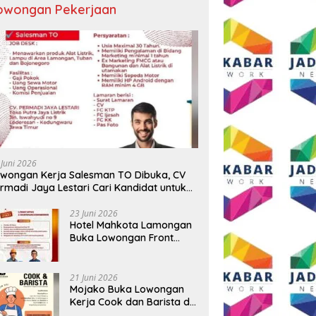
owongan Pekerjaan
 Juni 2026
wongan Kerja Salesman TO Dibuka, CV
rmadi Jaya Lestari Cari Kandidat untuk
ea Lamongan, Tuban, dan Bojonegoro
23 Juni 2026
Hotel Mahkota Lamongan
Buka Lowongan Front
Office dan Maintenance
Engineering, Simak
Syaratnya
21 Juni 2026
Mojako Buka Lowongan
Kerja Cook dan Barista di
Surabaya, Gaji Hingga