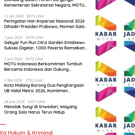
Kementerian Sekretariat Negara, MOTU
Indonesia Tunjukkan Komitmen untuk
Indonesia
12 Juli 2026
9873 Lihat
Peringatan Hari Koperasi Nasional 2026
Dihadiri Presiden Prabowo, Momen Salam
Komando Viral
7 Juni 2026
9470 Lihat
Gebyar Fun Run Citra Garden Entalsewu
Sukses Digelar, 1.000 Peserta Ramaikan
Ajang Hidup Sehat
5 Juni 2026
8375 Lihat
MOTU Indonesia Berkomitmen Tumbuh
Bersama Indonesia dan Dukung
Percepatan Kendaraan Listrik Nasional
5 Mei 2026
7792 Lihat
Kota Malang Borong Dua Penghargaan
UB Halal Metric 2026, Komitmen
Ekosistem Halal Kian Diperkuat
28 Juni 2026
5457 Lihat
Menolak Sunyi di Sriwedari, Wayang
Orang Solo Harus Terus Hidup
ita Hukum & Kriminal