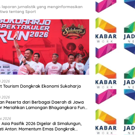
s laporan jurnalistik yang menginformasikan
stiwa tentang Sport
li 2026
t Tourism Dongkrak Ekonomi Sukoharjo
li 2026
an Peserta dari Berbagai Daerah di Jawa
ur Meriahkan Lamongan Bhayangkara Fun
 2026
ni 2026
y Asia Pasifik 2026 Digelar di Simalungun,
ati Anton: Momentum Emas Dongkrak
wisata dan Ekonomi Daerah