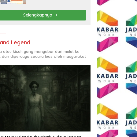
Rp2,5 Juta per Bulan
Selengkapnya
and Legend
ta atau kisah yang menyebar dari mulut ke
t dan dipercaya secara luas oleh masyarakat