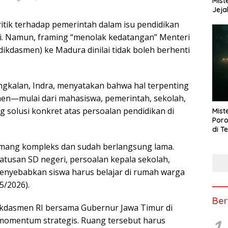
Mist
Jeja
itik terhadap pemerintah dalam isu pendidikan
i. Namun, framing “menolak kedatangan” Menteri
kdasmen) ke Madura dinilai tidak boleh berhenti
kalan, Indra, menyatakan bahwa hal terpenting
men—mulai dari mahasiswa, pemerintah, sekolah,
olusi konkret atas persoalan pendidikan di
Mist
Poro
di T
mang kompleks dan sudah berlangsung lama.
atusan SD negeri, persoalan kepala sekolah,
enyebabkan siswa harus belajar di rumah warga
5/2026).
Ber
ikdasmen RI bersama Gubernur Jawa Timur di
1
momentum strategis. Ruang tersebut harus