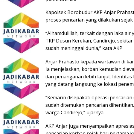
Kapolsek Borobudur AKP Anjar Prahas
proses pencarian yang dilakukan sejak
“Alhamdulillah, terkait dengan laka air
TKP Dusun Kerekan, Candirejo, sekitar
sudah meninggal dunia,” kata AKP
Anjar Prahasto kepada wartawan di kam
Ia menjelaskan, korban kemudian die
dan penanganan lebih lanjut. Identitas
yang datang langsung ke lokasi penem
“Kemarin disepakati operasi pencarian
sudah ditemukan pencarian dihentikan.
warga Candirejo,” ujarnya.
AKP Anjar juga menyampaikan apresiasi
pencarian korban sejak hari pertama ke