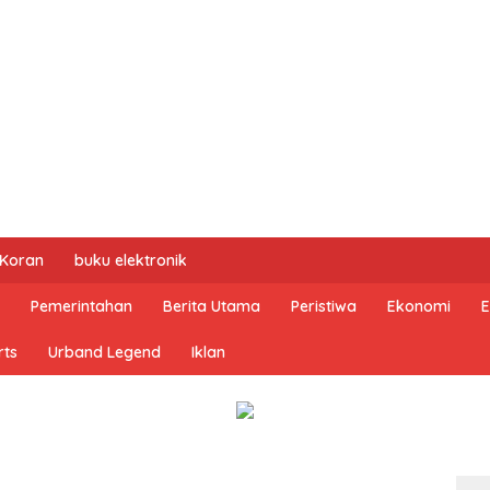
 Koran
buku elektronik
Pemerintahan
Berita Utama
Peristiwa
Ekonomi
E
rts
Urband Legend
Iklan