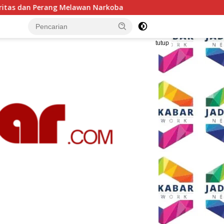
Tiga BUMD Air Minum Malang Raya Perkuat Kolaborasi, 
tutup