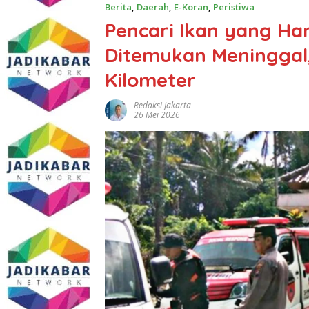
Berita
,
Daerah
,
E-Koran
,
Peristiwa
Pencari Ikan yang Ha
Ditemukan Meninggal,
Kilometer
Redaksi Jakarta
26 Mei 2026