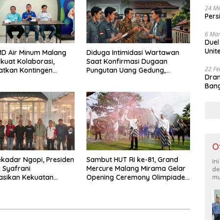
24 Me
Pers
6 Mar
Duel
Unit
D Air Minum Malang
Diduga Intimidasi Wartawan
kuat Kolaborasi,
Saat Konfirmasi Dugaan
22 Fe
atkan Kontingen
Pungutan Uang Gedung,
Dram
leksi Atlet
Anggota Komite SMAN 1
Bang
AS IX 2026
Tumpang ,Ketua DPD IWOI
Buka suara
O
kadar Ngopi, Presiden
Sambut HUT RI ke-81, Grand
In
i Syafrani
Mercure Malang Mirama Gelar
de
mu
asikan Kekuatan
Opening Ceremony Olimpiade
si di Malang
Agustusan 2026