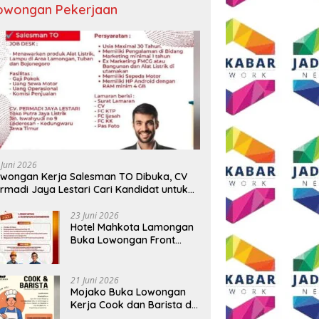
owongan Pekerjaan
 Juni 2026
wongan Kerja Salesman TO Dibuka, CV
rmadi Jaya Lestari Cari Kandidat untuk
ea Lamongan, Tuban, dan Bojonegoro
23 Juni 2026
Hotel Mahkota Lamongan
Buka Lowongan Front
Office dan Maintenance
Engineering, Simak
Syaratnya
21 Juni 2026
Mojako Buka Lowongan
Kerja Cook dan Barista di
Surabaya, Gaji Hingga