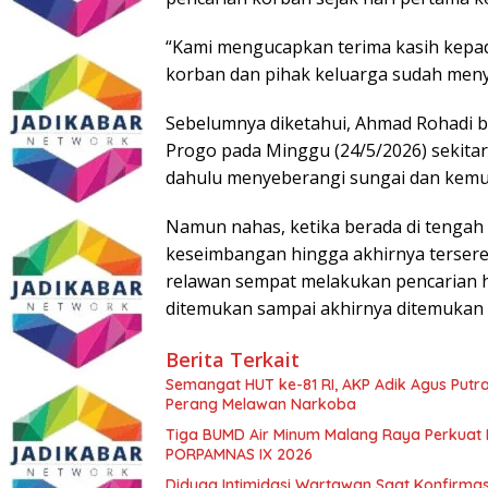
“Kami mengucapkan terima kasih kepad
korban dan pihak keluarga sudah meny
Sebelumnya diketahui, Ahmad Rohadi b
Progo pada Minggu (24/5/2026) sekitar 
dahulu menyeberangi sungai dan kemu
Namun nahas, ketika berada di tengah 
keseimbangan hingga akhirnya tersere
relawan sempat melakukan pencarian h
ditemukan sampai akhirnya ditemukan 
Berita Terkait
Semangat HUT ke-81 RI, AKP Adik Agus Putr
Perang Melawan Narkoba
Tiga BUMD Air Minum Malang Raya Perkuat K
PORPAMNAS IX 2026
Diduga Intimidasi Wartawan Saat Konfirm