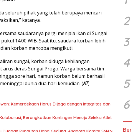
a seluruh pihak yang telah berupaya mencari
2
aksikan,” katanya.
ersama saudaranya pergi menjala ikan di Sungai
3
pukul 14.00 WIB. Saat itu, saudara korban lebih
dian korban mencoba mengikuti.
4
aliran sungai, korban diduga kehilangan
t arus deras Sungai Progo. Warga bersama tim
ingga sore hari, namun korban belum berhasil
5
meninggal dunia dua hari kemudian. (
AT
)
6
awan: Kemerdekaan Harus Dijaga dengan Integritas dan
olaborasi, Berangkatkan Kontingen Menuju Seleksi Atlet
Ber
asi Dugaan Pungutan Uang Gedung, Anggota Komite SMAN