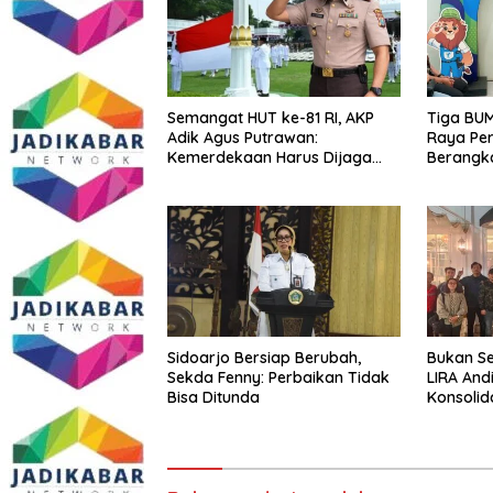
Semangat HUT ke-81 RI, AKP
Tiga BUM
Adik Agus Putrawan:
Raya Per
Kemerdekaan Harus Dijaga
Berangk
dengan Integritas dan Perang
Menuju Se
Melawan Narkoba
PORPAMN
Sidoarjo Bersiap Berubah,
Bukan Se
Sekda Fenny: Perbaikan Tidak
LIRA And
Bisa Ditunda
Konsolid
Organisa