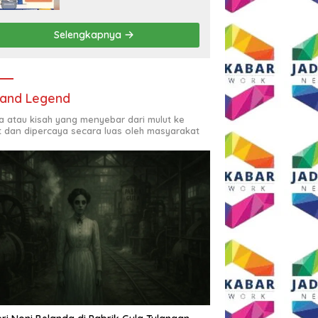
Rp2,5 Juta per Bulan
Selengkapnya
and Legend
ta atau kisah yang menyebar dari mulut ke
t dan dipercaya secara luas oleh masyarakat