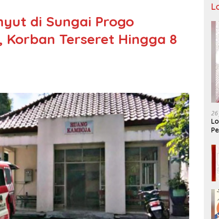
L
nyut di Sungai Progo
 Korban Terseret Hingga 8
26
Lo
Pe
Ar