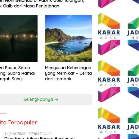
eri Noni Belanda di Pabrik Gula Tulangan,
k Gaib dari Masa Penjajahan
eri Pasar Setan
Menyusuri Keheningan
ng: Suara Ramai
yang Memikat – Cerita
engah Sunyi
dari Lombok
Selengkapnya
ita Terpopuler
14 Juni 2026
525657 Lihat
Diundang dalam Forum Bergengsi