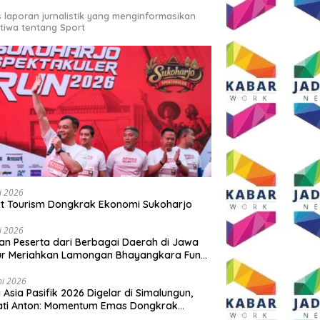
s laporan jurnalistik yang menginformasikan
stiwa tentang Sport
li 2026
t Tourism Dongkrak Ekonomi Sukoharjo
li 2026
an Peserta dari Berbagai Daerah di Jawa
ur Meriahkan Lamongan Bhayangkara Fun
 2026
ni 2026
y Asia Pasifik 2026 Digelar di Simalungun,
ati Anton: Momentum Emas Dongkrak
wisata dan Ekonomi Daerah