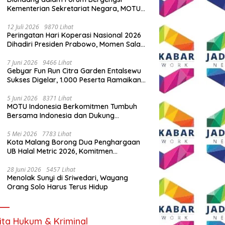
Kementerian Sekretariat Negara, MOTU
Indonesia Tunjukkan Komitmen untuk
Indonesia
12 Juli 2026
9870 Lihat
Peringatan Hari Koperasi Nasional 2026
Dihadiri Presiden Prabowo, Momen Salam
Komando Viral
7 Juni 2026
9466 Lihat
Gebyar Fun Run Citra Garden Entalsewu
Sukses Digelar, 1.000 Peserta Ramaikan
Ajang Hidup Sehat
5 Juni 2026
8371 Lihat
MOTU Indonesia Berkomitmen Tumbuh
Bersama Indonesia dan Dukung
Percepatan Kendaraan Listrik Nasional
5 Mei 2026
7783 Lihat
Kota Malang Borong Dua Penghargaan
UB Halal Metric 2026, Komitmen
Ekosistem Halal Kian Diperkuat
28 Juni 2026
5457 Lihat
Menolak Sunyi di Sriwedari, Wayang
Orang Solo Harus Terus Hidup
ita Hukum & Kriminal