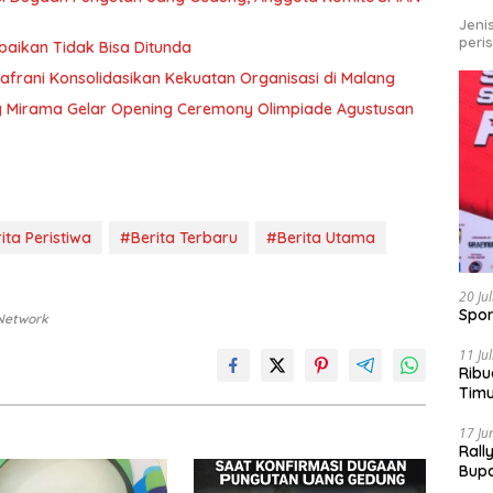
Jeni
peri
baikan Tidak Bisa Ditunda
afrani Konsolidasikan Kekuatan Organisasi di Malang
g Mirama Gelar Opening Ceremony Olimpiade Agustusan
ita Peristiwa
#Berita Terbaru
#Berita Utama
20 Ju
Spor
 Network
11 Ju
Ribu
Tim
Bike
17 Ju
Rall
Bup
Pari