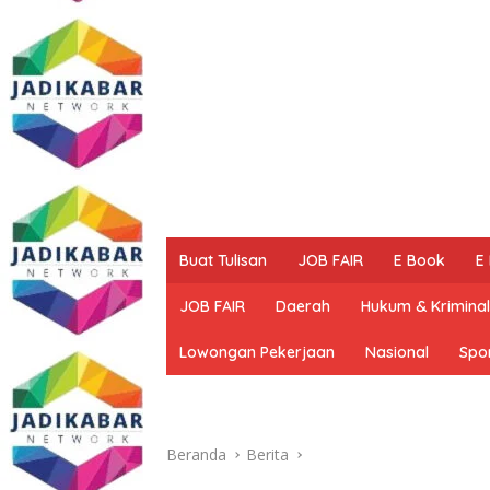
Buat Tulisan
JOB FAIR
E Book
E
JOB FAIR
Daerah
Hukum & Kriminal
Lowongan Pekerjaan
Nasional
Spo
Beranda
Berita