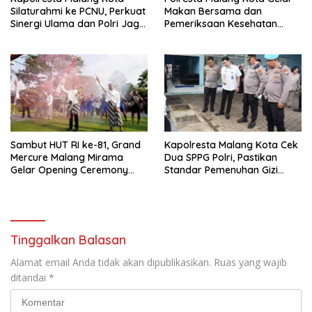
Silaturahmi ke PCNU, Perkuat
Makan Bersama dan
Sinergi Ulama dan Polri Jaga
Pemeriksaan Kesehatan
Kamtibmas Khususnya
Gratis, Perkuat Pelayanan
Persoalan Sosial
untuk Masyarakat
Sambut HUT RI ke-81, Grand
Kapolresta Malang Kota Cek
Mercure Malang Mirama
Dua SPPG Polri, Pastikan
Gelar Opening Ceremony
Standar Pemenuhan Gizi
Olimpiade Agustusan 2026
hingga Pengelolaan Limbah
Berjalan Optimal
Tinggalkan Balasan
Alamat email Anda tidak akan dipublikasikan.
Ruas yang wajib
ditandai
*