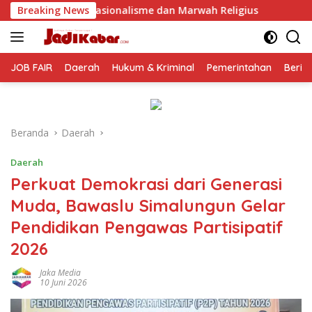
Langsung
asionalisme dan Marwah Religius
Breaking News
Jelang Perayaan HUT RI
ke
konten
JOB FAIR
Daerah
Hukum & Kriminal
Pemerintahan
Berit
Beranda
Daerah
Daerah
Perkuat Demokrasi dari Generasi
Muda, Bawaslu Simalungun Gelar
Pendidikan Pengawas Partisipatif
2026
Jaka Media
10 Juni 2026