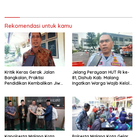
Olimpiade Agustusan 2026
hingga Pengelolaan Limbah
Berjalan Optimal
Rekomendasi untuk kamu
Kritik Keras Gerak Jalan
Jelang Perayaan HUT RI ke-
Bangkalan, Praktisi
81, Dishub Kab. Malang
Pendidikan Kembalikan Jiwa
Ingatkan Warga Wajib Kelola
Nasionalisme dan Marwah
Izin Penutupan Jalan
Religius
Kapolresta Malang Kota
Polresta Malang Kota Gelar