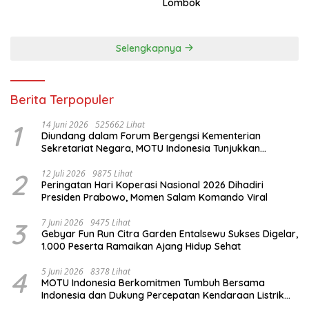
Lombok
Selengkapnya
Berita Terpopuler
1
14 Juni 2026
525662 Lihat
Diundang dalam Forum Bergengsi Kementerian
Sekretariat Negara, MOTU Indonesia Tunjukkan
Komitmen untuk Indonesia
2
12 Juli 2026
9875 Lihat
Peringatan Hari Koperasi Nasional 2026 Dihadiri
Presiden Prabowo, Momen Salam Komando Viral
3
7 Juni 2026
9475 Lihat
Gebyar Fun Run Citra Garden Entalsewu Sukses Digelar,
1.000 Peserta Ramaikan Ajang Hidup Sehat
4
5 Juni 2026
8378 Lihat
MOTU Indonesia Berkomitmen Tumbuh Bersama
Indonesia dan Dukung Percepatan Kendaraan Listrik
Nasional