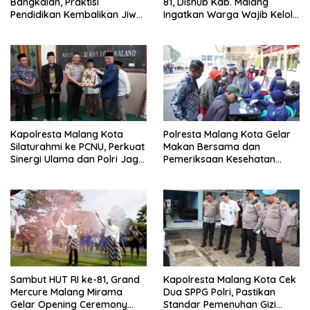
Bangkalan, Praktisi
81, Dishub Kab. Malang
Pendidikan Kembalikan Jiwa
Ingatkan Warga Wajib Kelola
Nasionalisme dan Marwah
Izin Penutupan Jalan
Religius
Kapolresta Malang Kota
Polresta Malang Kota Gelar
Silaturahmi ke PCNU, Perkuat
Makan Bersama dan
Sinergi Ulama dan Polri Jaga
Pemeriksaan Kesehatan
Kamtibmas Khususnya
Gratis, Perkuat Pelayanan
Persoalan Sosial
untuk Masyarakat
Sambut HUT RI ke-81, Grand
Kapolresta Malang Kota Cek
Mercure Malang Mirama
Dua SPPG Polri, Pastikan
Gelar Opening Ceremony
Standar Pemenuhan Gizi